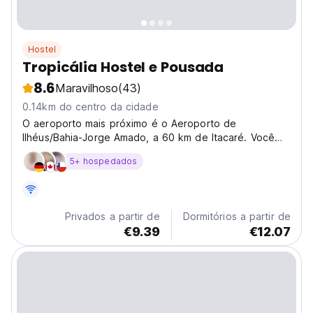
Hostel
Tropicália Hostel e Pousada
8.6
Maravilhoso
(43)
0.14km do centro da cidade
O aeroporto mais próximo é o Aeroporto de
Ilhéus/Bahia-Jorge Amado, a 60 km de Itacaré. Você
pode pegar um ônibus ou táxi de Ilhéus diretamente
5+ hospedados
para o centro de Itacaré. A estação rodoviária fica a
apenas 5 minutos a pé do albergue.
Privados a partir de
Dormitórios a partir de
€9.39
€12.07