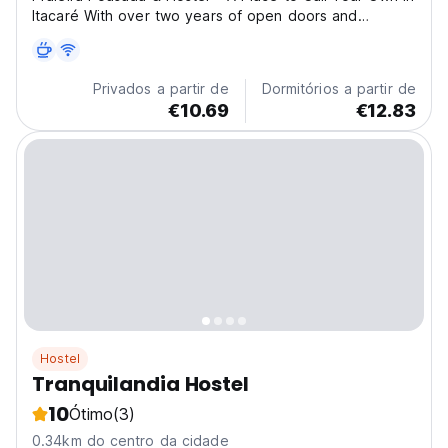
Itacaré With over two years of open doors and
hundreds of 5-star reviews on Google, Praieira
Pousada & Hostel is a beloved spot for those seeking
comfort, convenience, and good vibes in Itacaré.
Privados a partir de
Dormitórios a partir de
We’re...
€10.69
€12.83
Hostel
Tranquilandia Hostel
10
Ótimo
(3)
0.34km do centro da cidade