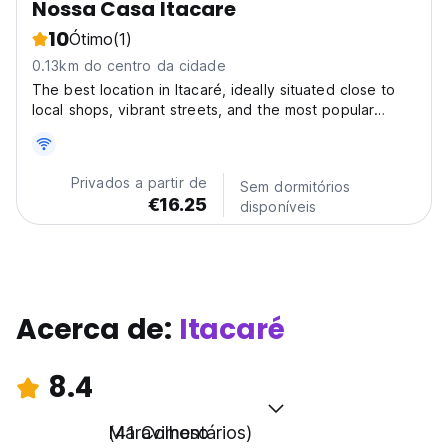
Nossa Casa Itacare
10
Ótimo
(1)
0.13km do centro da cidade
The best location in Itacaré, ideally situated close to
local shops, vibrant streets, and the most popular
beaches. Here, you can experience everything on
foot, making it easy to explore the area at your own
pace. Just a 2-minute walk from the charming
Privados a partir de
Sem dormitórios
walkway,...
€16.25
disponíveis
Acerca de:
Itacaré
8.4
Maravilhoso
(41 Comentários)