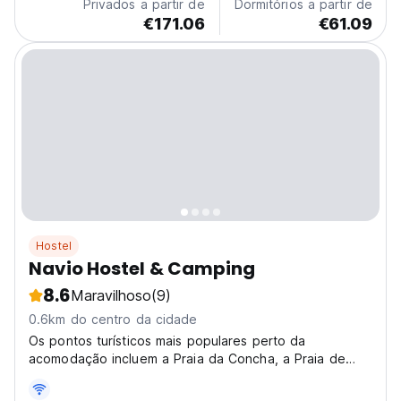
Privados a partir de
Dormitórios a partir de
€171.06
€61.09
Hostel
Navio Hostel & Camping
8.6
Maravilhoso
(9)
0.6km do centro da cidade
Os pontos turísticos mais populares perto da
acomodação incluem a Praia da Concha, a Praia de
Resende e a Praia da Tiririca. O aeroporto mais
próximo é o Aeroporto Ilheus/Bahia-Jorge Amado, a 74