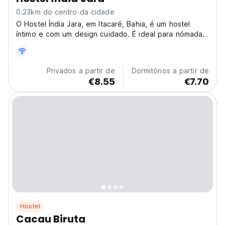
0.23km do centro da cidade
O Hostel Índia Jara, em Itacaré, Bahia, é um hostel
íntimo e com um design cuidado. É ideal para nómadas
digitais e viajantes a solo que procuram conforto,
comunidade e fácil acesso às melhores praias, surf e
trilhos do Brasil. (Auto-translated from original...
Privados a partir de
Dormitórios a partir de
€8.55
€7.70
Hostel
Cacau Biruta