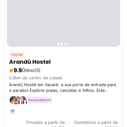
Hostel
Arandú Hostel
9.9
Ótimo
(5)
0.8km do centro da cidade
Arandú Hostel em Itacaré: a sua porta de entrada para
o paraíso! Explore praias, cascatas e trilhos. Este
hostel social em Itacaré é ideal para fazer amigos e
hospedados
partilhar aventuras. (Auto-translated from original
language)
Privados a partir de
Dormitórios a partir de