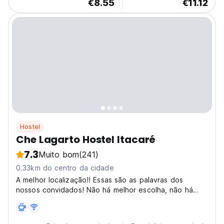
€8.55
€11.12
Hostel
Che Lagarto Hostel Itacaré
7.3
Muito bom
(241)
0.33km do centro da cidade
A melhor localização!! Essas são as palavras dos
nossos convidados! Não há melhor escolha, não há
dúvida, somos os melhores, você não se arrependerá
com certeza.