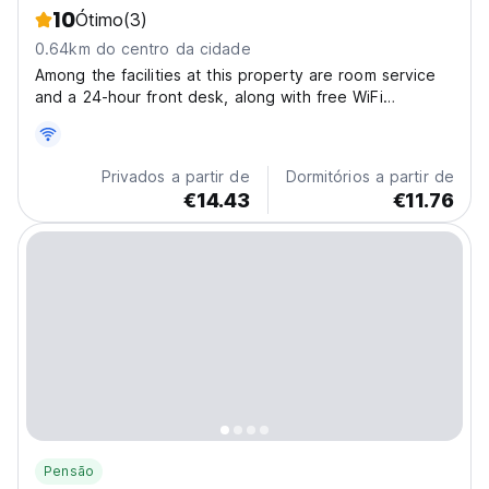
10
Ótimo
(3)
0.64km do centro da cidade
Among the facilities at this property are room service
and a 24-hour front desk, along with free WiFi
throughout the property. The property is non-smoking
and is located 600 metres from Resende Beach. Set in
Itacaré, Bahia region, Cacau Biruta is situated...
Privados a partir de
Dormitórios a partir de
€14.43
€11.76
Pensão