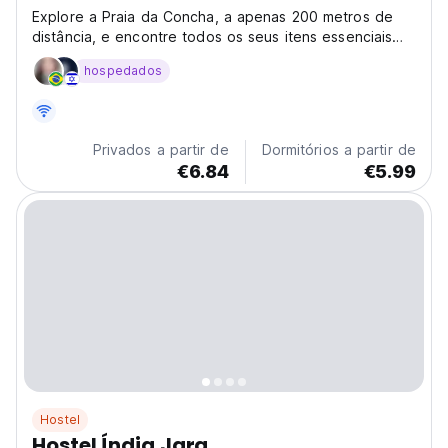
Explore a Praia da Concha, a apenas 200 metros de
distância, e encontre todos os seus itens essenciais
nos mercados próximos e na Rua Pituba. Para passar o
hospedados
dia em outras praias deslumbrantes, faça um passeio
tranquilo de 10 a 15 minutos pela Pituba.
Privados a partir de
Dormitórios a partir de
€6.84
€5.99
Hostel
Hostel Índia Jara