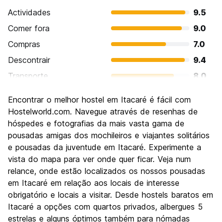
Actividades
9.5
Comer fora
9.0
Compras
7.0
Descontrair
9.4
Transporte
8.0
Visitas turísticas
8.1
Encontrar o melhor hostel em Itacaré é fácil com
Cultura
7.5
Hostelworld.com. Navegue através de resenhas de
Festas / vida noturna
hóspedes e fotografias da mais vasta gama de
8.3
pousadas amigas dos mochileiros e viajantes solitários
Custo-beneficio
8.7
e pousadas da juventude em Itacaré. Experimente a
vista do mapa para ver onde quer ficar. Veja num
relance, onde estão localizados os nossos pousadas
em Itacaré em relação aos locais de interesse
obrigatório e locais a visitar. Desde hostels baratos em
Itacaré a opções com quartos privados, albergues 5
estrelas e alguns óptimos também para nómadas