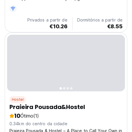
and beautiful spaces that feels like home. With only
five private rooms and one small shared dorm, you’ll
find peace, comfort, and community without...
Privados a partir de
Dormitórios a partir de
€10.26
€8.55
Hostel
Praieira Pousada&Hostel
10
Ótimo
(1)
0.34km do centro da cidade
Praieira Pousada & Hostel – A Place to Call Your Own in