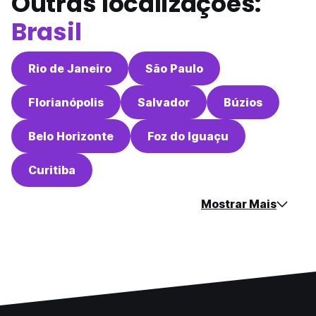
Outras localizações:
Brasil
Rio de Janeiro
São Paulo
Florianópolis
Salvador
Búzios
Belo Horizonte
Foz do Iguaçu
Curitiba
Mostrar Mais