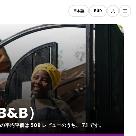
日本語
EUR
B&B）
平均評価は 509 レビューのうち、 7.1 です。