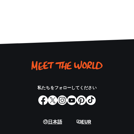
私たちをフォローしてください
日本語
EUR