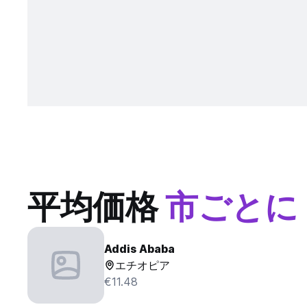
平均価格
市ごとに
Addis Ababa
エチオピア
€11.48