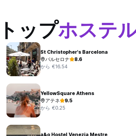
トップ
ホステ
St Christopher's Barcelona
バルセロナ
8.6
から €16.54
YellowSquare Athens
アテネ
9.5
から €0.25
a&o Hostel Venezia Mestre