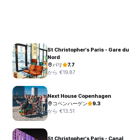
St Christopher's Paris - Gare du
Nord
パリ
7.7
から €19.87
Next House Copenhagen
コペンハーゲン
9.3
から €13.51
St Christopher's Paris - Canal