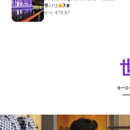
パリ
7.8
から €19.87
ヨーロ