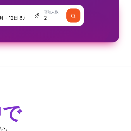
宿泊人数
中で
い。