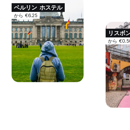
ベルリン
ホステル
から €6.25
リスボ
から €0.5