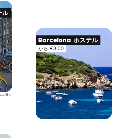
テル
Barcelona
ホステル
から €3.00
calillo_