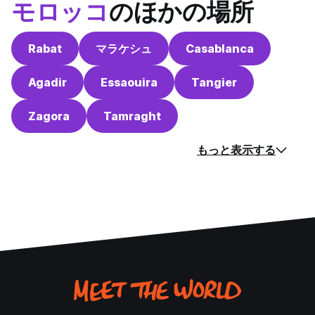
モロッコ
のほかの場所
Rabat
マラケシュ
Casablanca
Agadir
Essaouira
Tangier
Zagora
Tamraght
もっと表示する