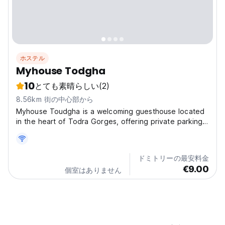
ホステル
Myhouse Todgha
10
とても素晴らしい
(2)
8.56km 街の中心部から
Myhouse Toudgha is a welcoming guesthouse located
in the heart of Todra Gorges, offering private parking
and internet. We have dorm rooms, as well as double
and triple rooms, making it the perfect base for
discovering the stunning Todra Gorges and its
ドミトリーの最安料金
surroundings....
€9.00
個室はありません