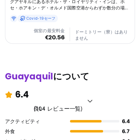
グアヤキルにあるホテル・ザ・ロイヤリティ・インは、ホ
セ・ホアキン・デ・オルメド国際空港からわずか数分の場所
に位置しています。ホテルでは無料Wi-Fi、無料専用駐車
Covid-19セーフ
場、そしてゲストがリラックスできる共用ラウンジを提供し
ています。全客室には、ケーブルチャンネル付き薄型テレ
個室の最安料金
ドーミトリー（寮）はあり
ビ、シーティングエリア、無料バスアメニティとビデ付きの
€20.56
ません
専用バスルーム、そして清潔なベッドリネンとタオルが備わ
っています。ゲストは24時間対応のフロントデスク、ルーム
サービス、そして市内の観光をサポートするツアーアシスタ
ンスを利用できます。空港シャトルサービスも有料で利用可
能です。ホテルはプラザ・デル・ソル、サンタアナの丘、サ
ンタアナ公園、マレコン2000などの人気アトラクションに
Guayaquil
について
近く、ビジネス旅行者にもレジャー旅行者にも最適な選択肢
です。特にカップルはこのロケーションを気に入っており、
ホテル・ザ・ロイヤリティ・インはグアヤキルでの滞在に便
6.4
利で快適な場所となっています。(Auto-translated...
良い
(104 レビュー一覧)
アクティビティ
6.4
外食
6.7