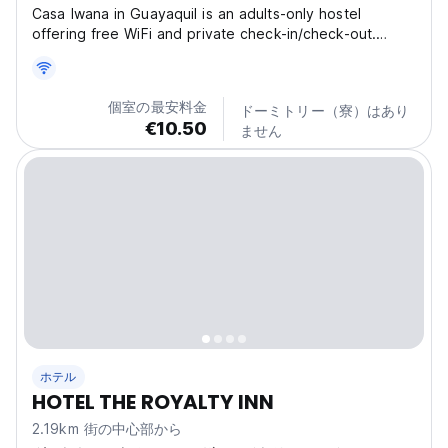
Casa Iwana in Guayaquil is an adults-only hostel
offering free WiFi and private check-in/check-out.
Guests have access to a shared lounge and kitchen.
The hostel is near attractions such as Plaza del Sol (3
km), Santa Ana Park and Lighthouse (7 km), and
個室の最安料金
ドーミトリー（寮）はあり
Malecon...
€10.50
ません
ホテル
HOTEL THE ROYALTY INN
2.19km 街の中心部から