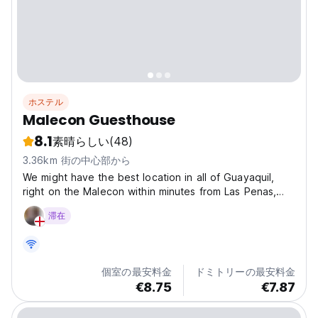
ホステル
Malecon Guesthouse
8.1
素晴らしい
(48)
3.36km 街の中心部から
We might have the best location in all of Guayaquil,
right on the Malecon within minutes from Las Penas,
the new fancy bar and cafe area in Panama street,
滞在
across from the botanical garden, and very close to
aerovia and La Perla. Apart from that, at Malecon...
個室の最安料金
ドミトリーの最安料金
€8.75
€7.87