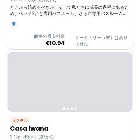
どこから始めるべきか、そして私たちは成長の過程にあるた
め、ベッド2台と専用バスルーム、さらに専用バスルーム付
きのダブルベッドルームを提供しています。グアヤキル市内
のどこにも見られない自然環境。 インターネット サービス
と国内および国際テレビの両方を提供します 空港までのシ
個室の最安料金
ドーミトリー（寮）はあり
ャトルは追加料金がかかります そして、町の内外で安全か
€10.94
ません
つ個別にサービスを提供するタクシーを失敗することはでき
ません。 チェックイン: 午後 12:00 チェックアウト: 午後
12:00 チェックインが遅くなる場合は、ホステルに到着する
時間をメールでお知らせください。...
ホステル
Casa Iwana
3.1km 街の中心部から