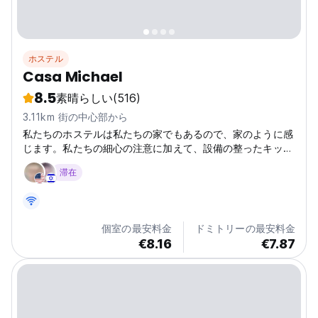
ホステル
Casa Michael
8.5
素晴らしい
(516)
3.11km 街の中心部から
私たちのホステルは私たちの家でもあるので、家のように感
じます。私たちの細心の注意に加えて、設備の整ったキッチ
ン、50 インチ液晶ディスプレイを備えたエアコン完備のリ
滞在
ビングルーム、超高速インターネット、洗濯機、さらにはピ
アノも備えています。まるで家にいるかのようにくつろいで
いただけます。私たちは南アメリカ全般、特にエクアドルと
ガラパゴスに関する膨大な知識を共有するのが大好きです。
個室の最安料金
ドミトリーの最安料金
私たちは非常に柔軟に対応し、どんな問題でも喜んでお手伝
€8.16
€7.87
いし、どんなご質問にもお答えいたします。 ホステルは空
港/バスターミナルのすぐ近くにあります。徒歩圏内に銀
行、スーパーマーケット、食料品...