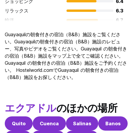
ショッピング
6.4
リラックス
6.3
輸送
6.7
観光
6.5
Guayaquilの朝食付きの宿泊（B&B）施設をご覧くださ
文化
6.3
い。Guayaquilの朝食付きの宿泊（B&B）施設のレビュ
ナイトライフ
ー、写真やビデオをご覧ください。Guayaquil の朝食付き
6.0
の宿泊（B&B）施設をマップ上で全てご確認ください。
コストパフォーマンス
6.4
Guayaquil の朝食付きの宿泊（B&B）施設をご予約くださ
い。 Hostelworld.comでGuayaquil の朝食付きの宿泊
（B&B）施設をお探しください。
エクアドル
のほかの場所
Quito
Cuenca
Salinas
Banos