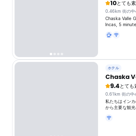
10
とても素
0.46km 街の
Chaska Valle G
Incas, 5 minut
has a pleasant
2,600 meters 
ホテル
Chaska Va
9.4
とても
0.61km 街の
私たちはインカ
から主要な観光
タイタンボ、マ