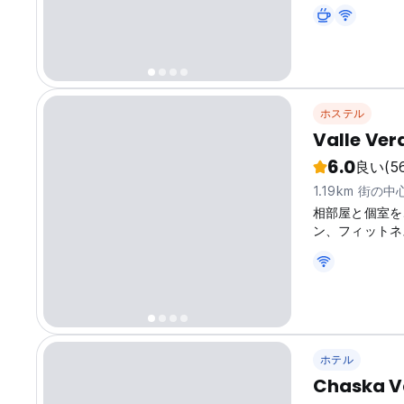
services neces
living star tv,
ホステル
Valle Ver
6.0
良い
(5
1.19km 街の
相部屋と個室をご
ン、フィットネ
ホテル
Chaska V