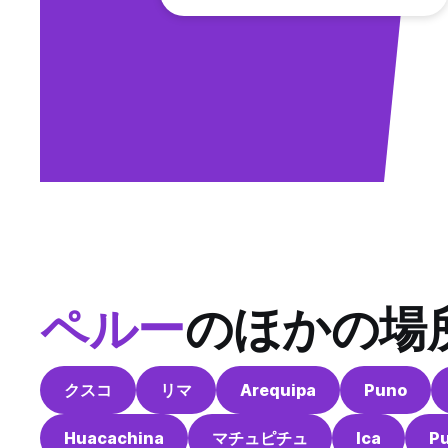
ペルー
のほかの場
クスコ
リマ
Arequipa
Puno
Huacachina
マチュピチュ
Ica
P