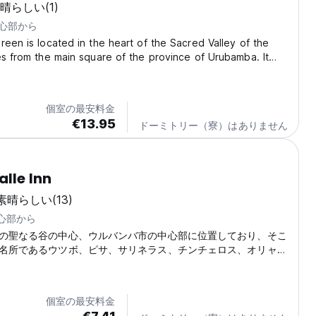
晴らしい
(1)
中心部から
reen is located in the heart of the Sacred Valley of the
es from the main square of the province of Urubamba. It
 climate between temperate and warm at an altitude of
above sea level. Our accommodation...
個室の最安料金
€13.95
ドーミトリー（寮）はありません
lle Inn
素晴らしい
(13)
中心部から
の聖なる谷の中心、ウルバンバ市の中心部に位置しており、そこ
名所であるウツボ、ピサ、サリネラス、チンチェロス、オリャン
チュピチュを訪れることができます。
個室の最安料金