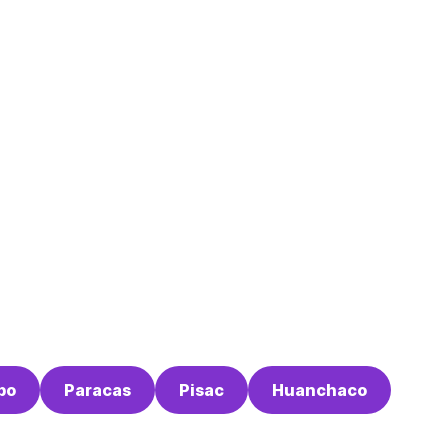
bo
Paracas
Pisac
Huanchaco