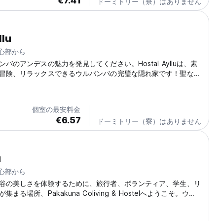
€7.41
ドーミトリー（寮）はありません
llu
中心部から
バのアンデスの魅力を発見してください。Hostal Aylluは、素
冒険、リラックスできるウルバンバの完璧な隠れ家です！聖なる
(Auto-translated from original language)
個室の最安料金
€6.57
ドーミトリー（寮）はありません
a
中心部から
谷の美しさを体験するために、旅行者、ボランティア、学生、リ
まる場所、Pakakuna Coliving & Hostelへようこそ。ウル
広場と地元市場からわずか1ブロックの場所に位置する当ホステ
チュ、オリャンタイタンボ、ピサック、そして谷が提供する多く