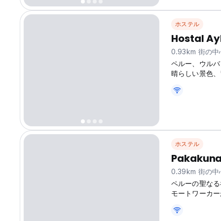
ホステル
Hostal Ay
0.93km 街の
ペルー、ウルバン
晴らしい景色、
谷を探索してください！
ホステル
Pakakun
0.39km 街の
ペルーの聖なる
モートワーカーが集
バンバのメイン
ルは、マチュピ