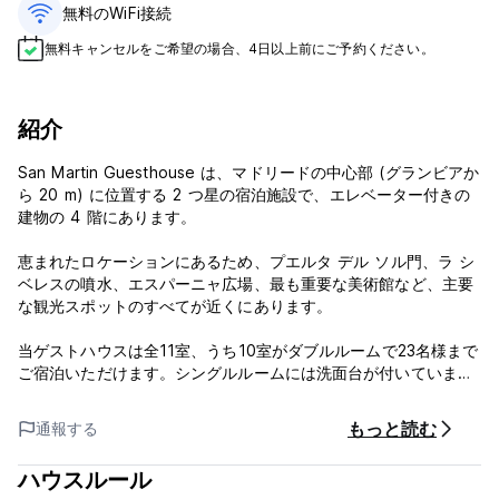
無料のWiFi接続
無料キャンセルをご希望の場合、4日以上前にご予約ください。
紹介
San Martin Guesthouse は、マドリードの中心部 (グランビアか
ら 20 m) に位置する 2 つ星の宿泊施設で、エレベーター付きの
建物の 4 階にあります。
恵まれたロケーションにあるため、プエルタ デル ソル門、ラ シ
ベレスの噴水、エスパーニャ広場、最も重要な美術館など、主要
な観光スポットのすべてが近くにあります。
当ゲストハウスは全11室、うち10室がダブルルームで23名様まで
ご宿泊いただけます。シングルルームには洗面台が付いていま
す。ダブルルームのうち 2 室にはフルバスルームがあり、残りに
はシャワーと洗面台が付いています。
もっと読む
通報する
エキストラ折りたたみベッド2台もご用意しております。
ハウスルール