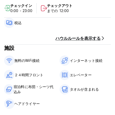
フロントとチェックインは24時間対応
チェックイン
チェックアウト
0:00 - 23:00
までの 12:00
キャンセルは到着日の少なくとも 72 時間前までに電子メールで
通知する必要があります。到着しなかった場合は、予約全体がキ
ャンセルされ、1 泊目の料金が発生する場合があります。
税込
ゲストハウスは、到着前に 1 泊目の料金を請求する権利を留保し
ます (デポジットは返金可能)。 (Auto-translated from original
ハウルルールを表示する
language)
施設
無料のWiFi接続
インターネット接続
２４時間フロント
エレベーター
宿泊料に布団・シーツ代
タオルが含まれる
込み
ヘアドライヤー