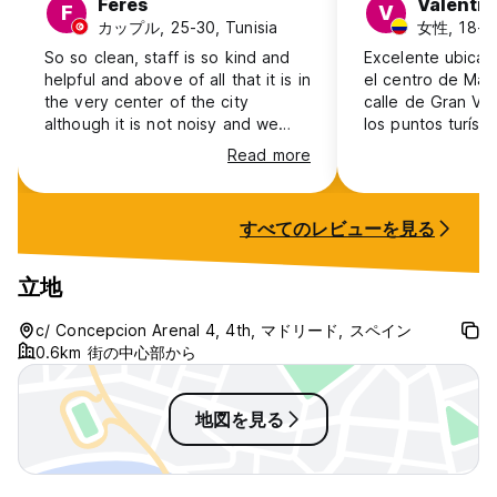
Feres
Valentin
F
V
カップル, 25-30, Tunisia
女性, 18-24
So so clean, staff is so kind and
Excelente ubicac
helpful and above of all that it is in
el centro de Mad
the very center of the city
calle de Gran Vía
although it is not noisy and we
los puntos turíst
had a very good sleep.
del centro de la 
Read more
すべてのレビューを見る
立地
c/ Concepcion Arenal 4, 4th, マドリード, スペイン
0.6km 街の中心部から
地図を見る