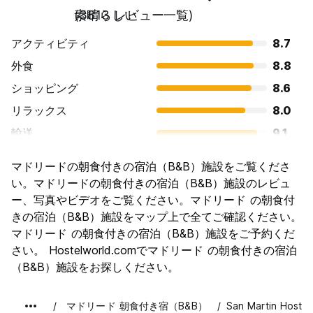
素晴らしい
(3813 レビュー一覧)
アクティビティ
8.7
外食
8.8
ショッピング
8.6
リラックス
8.0
輸送
9.1
観光
8.8
マドリードの朝食付きの宿泊（B&B）施設をご覧くださ
文化
9.1
い。マドリードの朝食付きの宿泊（B&B）施設のレビュ
ナイトライフ
ー、写真やビデオをご覧ください。マドリード の朝食付
8.8
きの宿泊（B&B）施設をマップ上で全てご確認ください。
コストパフォーマンス
8.1
マドリード の朝食付きの宿泊（B&B）施設をご予約くだ
さい。 Hostelworld.comでマドリード の朝食付きの宿泊
（B&B）施設をお探しください。
マドリード 朝食付き宿（B&B）
San Martin Hostal