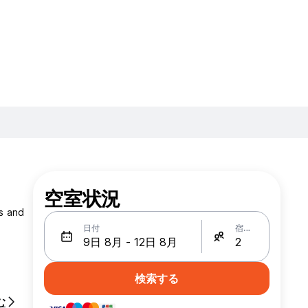
空室状況
ts and
日付
宿泊人数
検索する
む