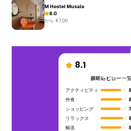
M Hostel Musala
8.0
から €7.00
8.1
素晴らしい
(49 レビュー一覧
アクティビティ
外食
ショッピング
7
リラックス
輸送
8