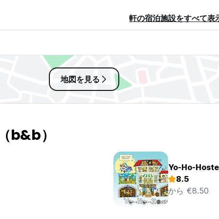
軒の宿泊施設をすべて表
地図を見る
（b&b）
Yo-Ho-Hoste
8.5
から €8.50