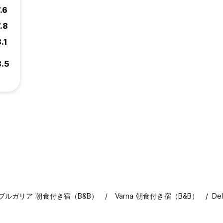
.6
.8
.1
8.5
ブルガリア 朝食付き宿（B&B）
Varna 朝食付き宿（B&B）
De