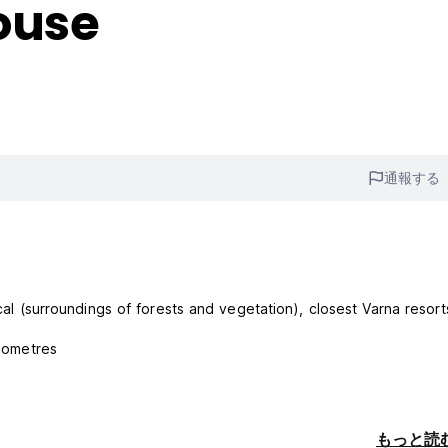
ouse
通報する
ical (surroundings of forests and vegetation), closest Varna resor
kilometres
もっと読