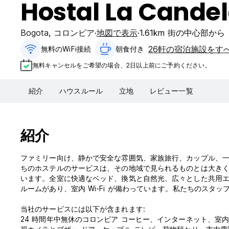
Hostal La Candel
Bogota
,
コロンビア
地図で表示
1.61km 街の中心部から
26軒の宿泊施設をす
無料のWiFi接続
朝食付き‎
無料キャンセルをご希望の場合、2日以上前にご予約ください。
紹介
ハウスルール
立地
レビュー一覧
紹介
ファミリー向け、静かで安全な雰囲気、家族旅行、カップル、
ちのホステルのサービスは、その地域で見られるものとは大き
います。全室に快適なベッド、換気と自然光、広々とした共用エ
ルームがあり、室内 Wi-Fi が備わっています。私たちのスタ
当社のサービスには以下が含まれます:
24 時間年中無休のコロンビア コーヒー、インターネット、室内 