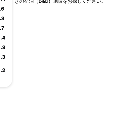
きの宿泊（B&B）施設をお探しください。
.6
.3
.7
8.4
8.8
8.3
8.2