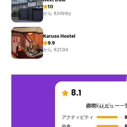
10
から €Infinity
Karuss Hostel
9.9
から €21.94
8.1
素晴らしい
(335 レビュー一
アクティビティ
外食