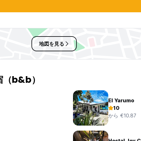
地図を見る
宿（b&b）
El Yarumo
10
から €10.87
Hostal Joy C