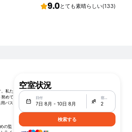
9.0
とても素晴らしい
(133)
空室状況
す。私た
う努めて
日付
宿泊人数
共用バス
検索する
ための監