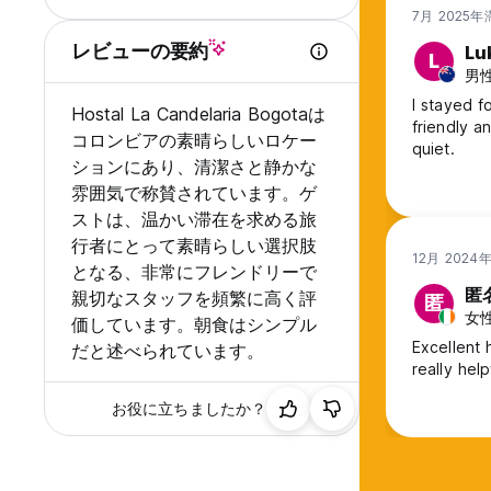
7月 2025年
レビューの要約
Lu
L
男性
I stayed f
Hostal La Candelaria Bogotaは
friendly a
コロンビアの素晴らしいロケー
quiet.
ションにあり、清潔さと静かな
雰囲気で称賛されています。ゲ
ストは、温かい滞在を求める旅
行者にとって素晴らしい選択肢
12月 2024
となる、非常にフレンドリーで
匿
親切なスタッフを頻繁に高く評
匿
女性,
価しています。朝食はシンプル
Excellent 
だと述べられています。
really help
お役に立ちましたか？