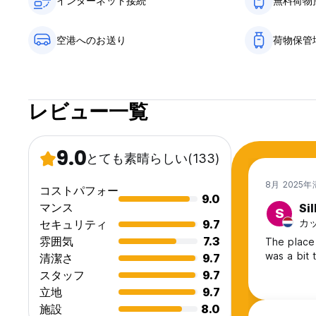
インターネット接続
無料荷物
空港へのお送り
荷物保管
レビュー一覧
9.0
とても素晴らしい
(133)
8月 2025
コストパフォー
9.0
マンス
Si
S
カッ
セキュリティ
9.7
雰囲気
7.3
The place 
was a bit 
清潔さ
9.7
スタッフ
9.7
立地
9.7
施設
8.0