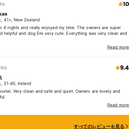
10
滞在
kas
, 41+, New Zealand
or 4 nights and really enjoyed my time. The owners are super
nd helpful and dog Emi very cute. Everything was very clean and
Read more
9.4
年滞在
名
 31-40, Ireland
hostel. Very clean and safe and quiet. Owners are lovely and
ful.
Read more
すべてのレビューを見る