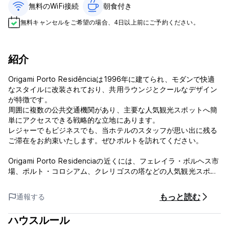
無料のWiFi接続
朝食付き‎
無料キャンセルをご希望の場合、4日以上前にご予約ください。
紹介
Origami Porto Residênciaは1996年に建てられ、モダンで快適
なスタイルに改装されており、共用ラウンジとクールなデザイン
が特徴です。
周囲に複数の公共交通機関があり、主要な人気観光スポットへ簡
単にアクセスできる戦略的な立地にあります。
レジャーでもビジネスでも、当ホテルのスタッフが思い出に残る
ご滞在をお約束いたします。ぜひポルトを訪れてください。
Origami Porto Residenciaの近くには、フェレイラ・ボルヘス市
場、ポルト・コロシアム、クレリゴスの塔などの人気観光スポッ
トがあります。ポルト空港まで13kmです。ポルトと美しい夕日を
完璧に眺めることができるビューポイントがいくつかあります。
もっと読む
通報する
Jardim de Morro からは Teleferico de Gaia に乗り、景色を楽
しむことができます。川の隣のガイアには多くのポート ワイン
ハウスルール
セラーがあり、ツアーに参加できます。