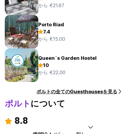
から €21.67
Porto Riad
7.4
から €15.00
Queen´s Garden Hostel
10
から €22.00
ポルトの全てのGuesthousesを見る
ポルト
について
8.8