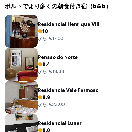
ポルトでより多くの朝食付き宿（b&b）
Residencial Henrique VIII
10
から €17.50
Pensao do Norte
9.4
から €18.33
Residencia Vale Formoso
8.9
から €23.00
Residencial Lunar
8.0