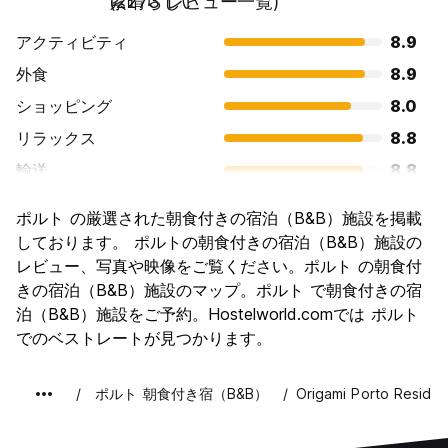
素晴らしい
(2273 レビュー一覧)
アクティビティ
8.9
外食
8.9
ショッピング
8.0
リラックス
8.8
輸送
8.8
観光
9.1
ポルト の厳選された朝食付きの宿泊（B&B）施設を掲載
文化
9.1
しております。 ポルトの朝食付きの宿泊（B&B）施設の
ナイトライフ
レビュー、写真や映像をご覧ください。ポルト の朝食付
8.2
きの宿泊（B&B）施設のマップ。ポルト で朝食付きの宿
コストパフォーマンス
9.2
泊（B&B）施設をご予約。Hostelworld.comでは ポルト
でのベストレートが見つかります。
ポルト 朝食付き宿（B&B）
Origami Porto Residên