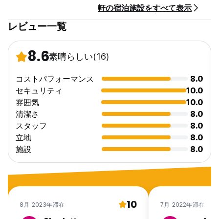
軒の宿泊施設をすべて表示
子供に優しい。
最長滞在は14日間です。 (Auto-translated from original
レビュー一覧
language)
8.6
素晴らしい
(16)
コストパフォーマンス
8.0
セキュリティ
10.0
雰囲気
10.0
清潔さ
8.0
スタッフ
8.0
立地
8.0
施設
8.0
10
8月 2023年滞在
7月 2022年滞在