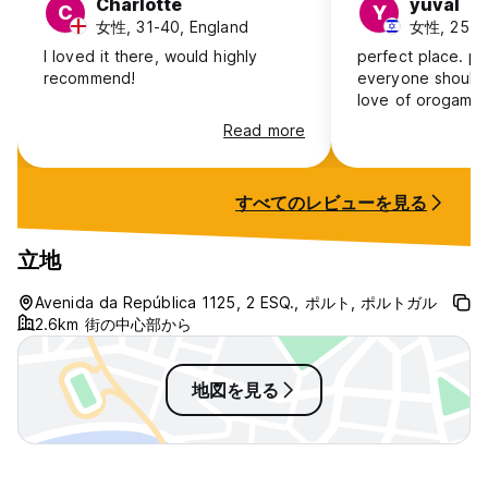
Charlotte
yuval
C
Y
女性, 31-40, England
女性, 25-30
I loved it there, would highly
perfect place. pe
recommend!
everyone should
love of orogami p
Read more
すべてのレビューを見る
立地
Avenida da República 1125, 2 ESQ., ポルト, ポルトガル
2.6km 街の中心部から
地図を見る