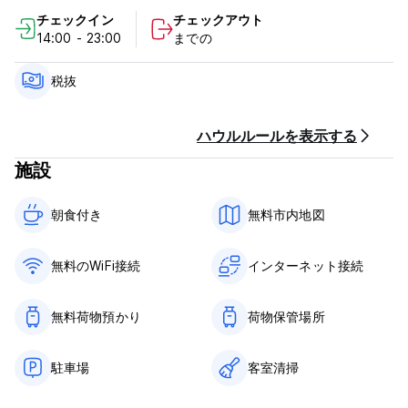
チェックイン
チェックアウト
すべてのお部屋にはシーティングエリア、衛星チャンネル付き薄
14:00 - 23:00
までの
型テレビ、ダイニングエリア、専用バスルーム（無料バスアメニ
ティ、バスタブ、ヘアドライヤー付）が備わります。
すべての宿泊客は無料Wi-Fiを利用でき、一部の客室にはテラスが
税抜
付いています。どれも面白い折り紙で飾られています。
オリガミ ポルト レジデンシアのポリシーと条件:
ハウルルールを表示する
施設
キャンセルポリシー: 到着の72時間前まで。
到着時に現金でお支払いください。
朝食付き‎
無料市内地図
チェックインは14:00～23:00までとなります。
チェックアウト時間は08:00～12:00です。
無料のWiFi接続
インターネット接続
朝食込み。
税金は含まれていません - 宿泊税 1 人あたり 2 ユーロ
1泊あたりの人
無料荷物預かり
荷物保管場所
一般的な：
駐車場
客室清掃
チェックイン時間中の受付
門限はありません。
ペット不可