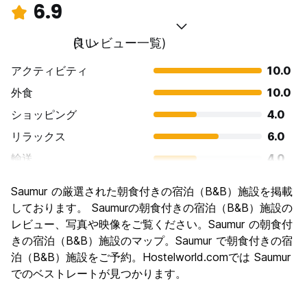
6.9
良い
(1 レビュー一覧)
アクティビティ
10.0
外食
10.0
ショッピング
4.0
リラックス
6.0
輸送
4.0
観光
8.0
Saumur の厳選された朝食付きの宿泊（B&B）施設を掲載
文化
10.0
しております。 Saumurの朝食付きの宿泊（B&B）施設の
ナイトライフ
レビュー、写真や映像をご覧ください。Saumur の朝食付
2.0
きの宿泊（B&B）施設のマップ。Saumur で朝食付きの宿
コストパフォーマンス
8.0
泊（B&B）施設をご予約。Hostelworld.comでは Saumur
でのベストレートが見つかります。