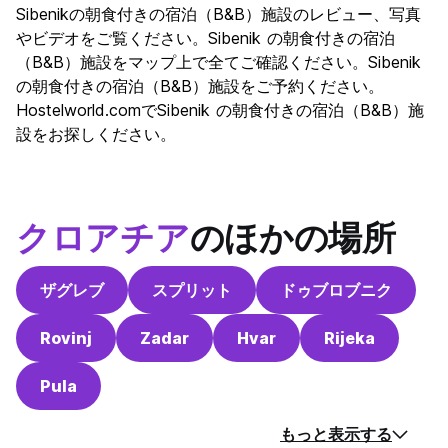
文化
8.8
Sibenikの朝食付きの宿泊（B&B）施設のレビュー、写真
ナイトライフ
やビデオをご覧ください。Sibenik の朝食付きの宿泊
6.7
（B&B）施設をマップ上で全てご確認ください。Sibenik
コストパフォーマンス
8.6
の朝食付きの宿泊（B&B）施設をご予約ください。
Hostelworld.comでSibenik の朝食付きの宿泊（B&B）施
設をお探しください。
クロアチア
のほかの場所
ザグレブ
スプリット
ドゥブロブニク
Rovinj
Zadar
Hvar
Rijeka
Pula
もっと表示する