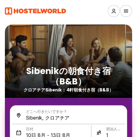
Sibenikの朝食付き宿
（B&B）
クロアチアSibenik：4軒朝食付き宿（B&B）
どこへ行きたいですか？
日付
宿泊人数