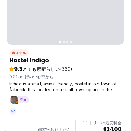
ホステル
Hostel Indigo
9.3
とても素晴らしい
(389)
0.31km 街の中心部から
Indigo is a small, animal friendly, hostel in old town of
Å ibenik. It is located on a small town square in the
pedestrian zone with no cars. There are many touristic,
滞在
cultural, sacral objects and attractions nearby. All of
the rooms in the Hostel are 4-bedded...
ドミトリーの最安料金
€24.00
個室はありません