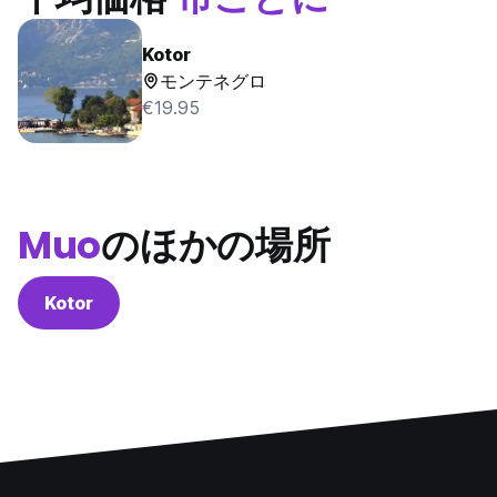
Kotor
モンテネグロ
€19.95
Muo
のほかの場所
Kotor