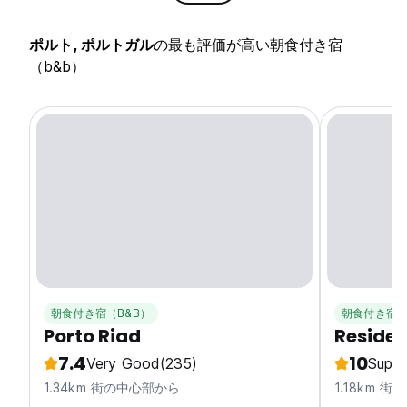
ポルト, ポルトガル
の最も評価が高い朝食付き宿
（b&b）
朝食付き宿（B&B）
朝食付き宿（
Porto Riad
Residen
7.4
10
Very Good
(235)
Super
1.34km 街の中心部から
1.18km 