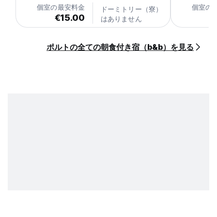
個室の最安料金
個室の
ドーミトリー（寮）
€15.00
€
はありません
ポルトの全ての朝食付き宿（b&b）を見る