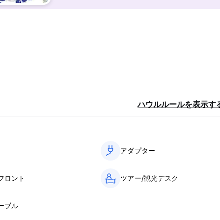
upon request from 7 am to 10 am).
ハウルルールを表示す
uring the winter season, from October to April.
sidered a group with different terms and conditions. Groups
アダプター
am, and Generator reserves the right to cancel it otherwise
フロント
ツアー/観光デスク
ーブル