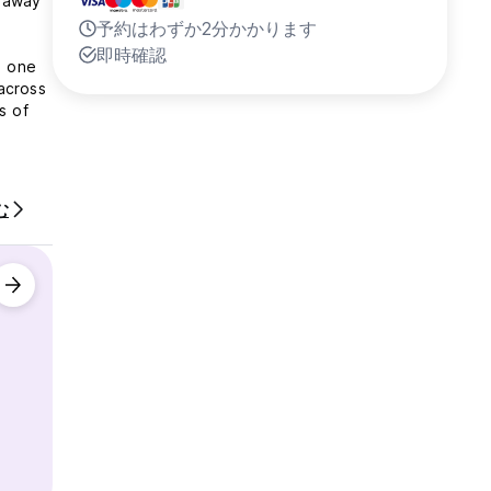
k away
予約はわずか2分かかります
即時確認
n one
across
s of
む
of late