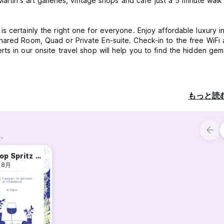
Martin's art galleries, vintage shops and café just a 5 minute wal
s certainly the right one for everyone. Enjoy affordable luxury i
hared Room, Quad or Private En-suite. Check-in to the free WiFi 
ts in our onsite travel shop will help you to find the hidden gem
もっと読
い。
 the full booking will be charged unless the property is informed 
Rooftop Spritz Deal
 8月
 and debit card.