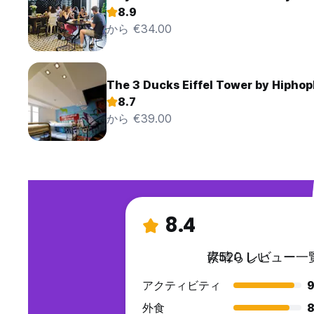
8.9
から €34.00
The 3 Ducks Eiffel Tower by Hiphop
8.7
から €39.00
8.4
素晴らしい
(7520 レビュー一
アクティビティ
9
外食
8