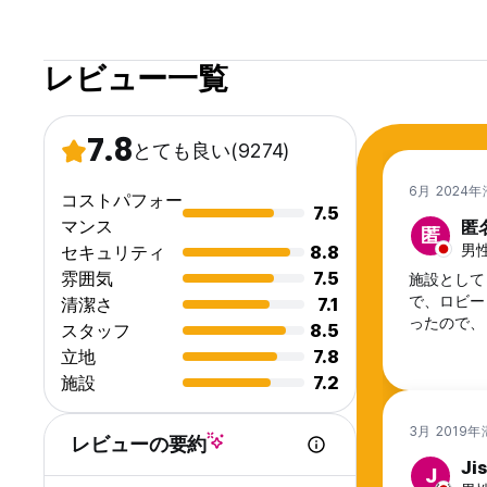
We would welcome a dog on property but only when staying
Only Dog under 75lbs./ 34kg
レビュー一覧
In addition anyone over the age of 18 staying at Generato
person per night. This will be payable at check-in
Generator does not accept bookings from guests under th
7.8
とても良い
(9274)
Accompanied minors (16–18 years):
6月 2024
コストパフォー
Minors can only stay in a private room when accompanied b
7.5
relationship is not clear, a completed parental consent fo
マンス
匿
匿
stay in shared dorms.
男性
セキュリティ
8.8
A parental consent form signed by a parent or legal guardia
雰囲気
7.5
施設として
Generator reserves the right to contact the parent or legal
で、ロビー
清潔さ
7.1
All guests must present a valid photo ID at check-in. Failure
ったので、
スタッフ
8.5
refund.
立地
7.8
施設
7.2
3月 2019
レビューの要約
Ji
J