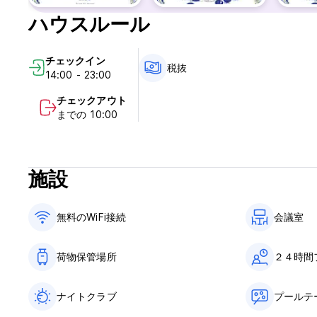
Taxes included.
ハウスルール
Breakfast not included. (International breakfast available 
General:
チェックイン
税抜
14:00 - 23:00
No curfew.
Non smoking rooms.
チェックアウト
24H front desk.
までの 10:00
Free WiFi access.
Onsite café available (open from 7am to 2am).
IMPORTANT INFO: please note that the Rooftop is closed d
施設
GROUPS
Any reservation of 10 people or more per night will be con
無料のWiFi接続
会議室
reservations can only be made through our reservations te
BREAKFAST
荷物保管場所
２４時間
Breakfast not included.
Breakfast at €9.5 per adult and from 4.25 €per child
ナイトクラブ
プールテ
PET