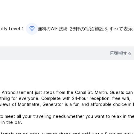
26軒の宿泊施設をすべて表示
ility Level 1
無料のWiFi接続
通報する
h Arrondissement just steps from the Canal St. Martin. Guests can
hing for everyone. Complete with 24-hour reception, free wifi,
iews of Montmatre, Generator is a fun and affordable choice in P
to meet all your travelling needs whether you want to relax in th
 in the bar.