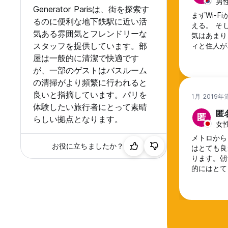
男性
Generator Parisは、街を探索す
まずWi-
るのに便利な地下鉄駅に近い活
える。 そ
気ある雰囲気とフレンドリーな
気はあまり
スタッフを提供しています。部
ィと住人が
う感じです
屋は一般的に清潔で快適です
が、一部のゲストはバスルーム
の清掃がより頻繁に行われると
良いと指摘しています。パリを
1月 2019年
体験したい旅行者にとって素晴
匿
匿
らしい拠点となります。
女性
メトロから
お役に立ちましたか？
はとても良
ります。朝
的にはとて