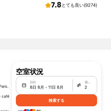
7.8
とても良い
(9274)
空室状況
日付
宿泊人数
aris.
e café
検索する