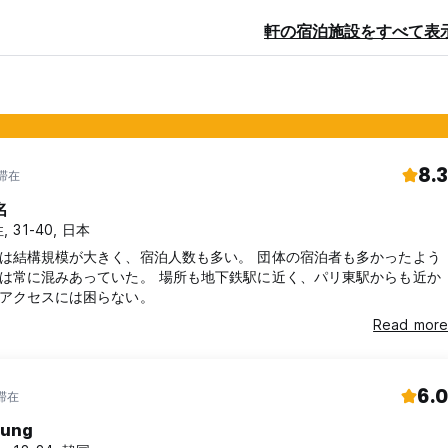
 in a private room, and subject to a € 25.00 fee per dog per S
軒の宿泊施設をすべて表
r Paris will be charged a City Tax up to a maximum of 2.88 euro 
e age of 16.
8.3
年滞在
y a parent or legal guardian, who must stay in the same room. If
rm must be presented at check-in. Guests under 18 are not permit
名
, 31-40, 日本
n is required, along with a copy of the parent/legal guardian’s ID
は結構規模が大きく、宿泊人数も多い。 団体の宿泊者も多かったよう
 guardian to verify consent.
は常に混みあっていた。 場所も地下鉄駅に近く、パリ東駅からも近か
 to comply with this policy will result in automatic cancellation wi
アクセスには困らない。
Read more
6.0
年滞在
sung