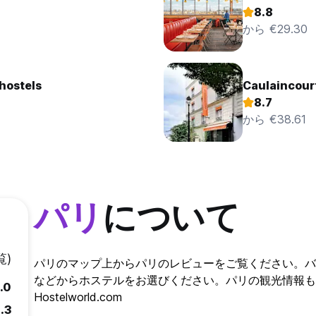
8.8
から €29.30
hostels
Caulaincour
8.7
から €38.61
パリ
について
覧)
パリのマップ上からパリのレビューをご覧ください。バ
などからホステルをお選びください。パリの観光情報も
.0
Hostelworld.com
.3