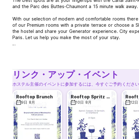
The best spots are at your fingertips with the Canal Saint-
and the Parc des Buttes-Chaumont a 15 minute walk away.
With our selection of modern and comfortable rooms there i
of our Premium rooms with a private terrace or choose a S
the hostel and share your Generator experience. City exper
Paris. Let us help you make the most of your stay.
Roof Terrace will be open from May to October.
Generator Paris Policies & Conditions:
リンク・アップ・イベント
Check-in starts at 2 pm.
Check-out time is 10 am.
ホステル主催のイベントに参加するには、今すぐご予約くださ
In case of no show or late cancellation, the total amount of
Rooftop Brunch
Rooftop Spritz Deal
arrival by the guest.
9日 8月
10日 8月
12日
Cancellation policy: 24 hours before arrival.
This property may pre-authorize your card before arrival.
Payment types accepted at this property: cash, credit card