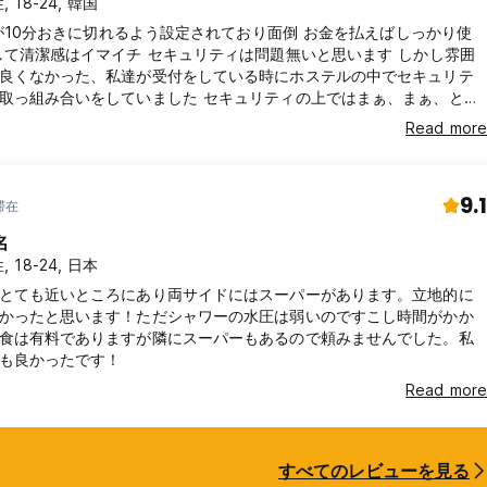
, 18-24, 韓国
Fiが10分おきに切れるよう設定されており面倒 お金を払えばしっかり使
して清潔感はイマイチ セキュリティは問題無いと思います しかし雰囲
良くなかった、私達が受付をしている時にホステルの中でセキュリテ
取っ組み合いをしていました セキュリティの上ではまぁ、まぁ、とい
が雰囲気としては最悪です オススメはしません
Read more
9.1
滞在
名
, 18-24, 日本
とても近いところにあり両サイドにはスーパーがあります。立地的に
かったと思います！ただシャワーの水圧は弱いのですこし時間がかか
食は有料でありますが隣にスーパーもあるので頼みませんでした。私
も良かったです！
Read more
すべてのレビューを見る