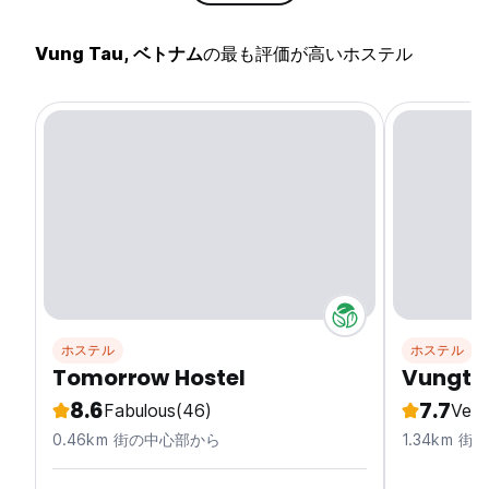
Vung Tau, ベトナム
の最も評価が高いホステル
ホステル
ホステル
Tomorrow Hostel
Vungtau
8.6
7.7
Fabulous
(46)
Ver
0.46km 街の中心部から
1.34km 