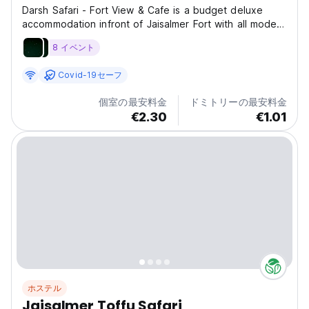
Darsh Safari - Fort View & Cafe is a budget deluxe
accommodation infront of Jaisalmer Fort with all modern
amenities and services. we specialise in non-touristic
8 イベント
desert safari, desert camping, Camel safaris and much
more contact us now for more. Comfortable...
Covid-19セーフ
個室の最安料金
ドミトリーの最安料金
€2.30
€1.01
ホステル
Jaisalmer Toffu Safari