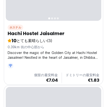
ホステル
Hachi Hostel Jaisalmer
10
とても素晴らしい
(3)
0.39km 街の中心部から
Discover the magic of the Golden City at Hachi Hostel
Jaisalmer! Nestled in the heart of Jaisalmer, in Dhibba
Para near Amar Sagar Pol, our hostel offers a vibrant
and cozy haven for travelers seeking an authentic
Indian experience. Imagine yourself exploring...
個室の最安料金
ドミトリーの最安料金
€7.04
€1.83