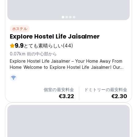
ホステル
Explore Hostel Life Jaisalmer
9.9
とても素晴らしい
(44)
0.07km 街の中心部から
Explore Hostel Life Jaisalmer – Your Home Away From
Home Welcome to Explore Hostel Life Jaisalmer! Our
hostel is conveniently located close to the famous
Jaisalmer Fort, making it easy to explore the city's rich
history and vibrant culture. Stay in our comfortable...
個室の最安料金
ドミトリーの最安料金
€3.22
€2.30