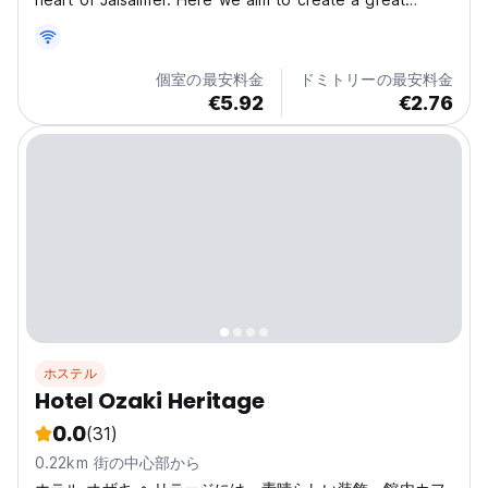
experience at an affordable price. With an option of
same-sex or mixed dormitory style rooms, to private
double and family sized rooms. Enjoy our rooftop...
個室の最安料金
ドミトリーの最安料金
€5.92
€2.76
ホステル
Hotel Ozaki Heritage
0.0
(31)
0.22km 街の中心部から