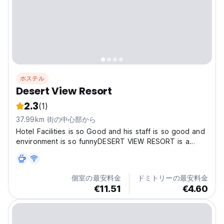
ホステル
Desert View Resort
2.3
(1)
37.99km 街の中心部から
Hotel Facilities is so Good and his staff is so good and
environment is so funnyDESERT VIEW RESORT is a
great choice for travellers looking for a star hotel in
Jaisalmer. This Hotel stands out as one of the highly
recommended hotel in Jaisalmer. Hotel is...
個室の最安料金
ドミトリーの最安料金
€11.51
€4.60