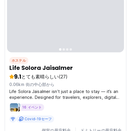
ホステル
Life Solora Jaisalmer
9.1
とても素晴らしい
(27)
0.06km 街の中心部から
Life Solora Jaisalmer isn’t just a place to stay — it’s an
experience. Designed for travelers, explorers, digital
nomads, families, and friends, Life Solora offers a cozy
16 イベント
blend of comfort, community, and character. Whether
you're here for a night or a month,...
Covid-19セーフ
個室の最安料金
ドミトリーの最安料金