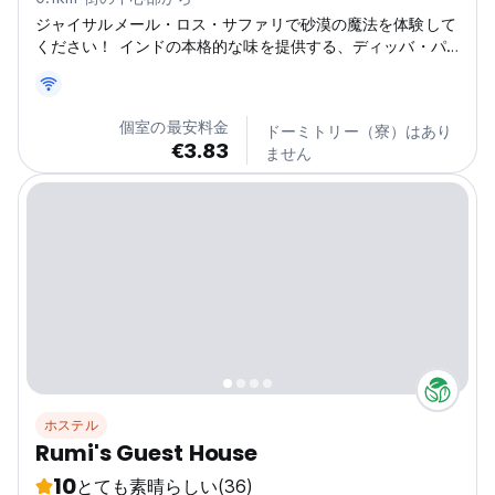
ジャイサルメール・ロス・サファリで砂漠の魔法を体験して
ください！ インドの本格的な味を提供する、ディッバ・パ
ラのインド銀行近くのジャイサルメール中心部にある当ホス
テルで、我が家のようにくつろいでください。 日中は黄金
の街を探索し、夜はリラックスできる居心地の良い隠れ家に
個室の最安料金
ドーミトリー（寮）はあり
戻ることを想像してみてください。 アマール・サガル・ポ
€3.83
ません
ルやジャイサルメールが提供するすべての歴史的な驚異を探
索するのに最適な場所にあります。 忘れられないサファリ
の冒険に出かけましょう！ 当ホテルは、快適でお手頃な宿
泊施設を提供することに重点を置いていますが、ラジャスタ
ンの真の精神を体験するためのゲートウェイです。...
ホステル
Rumi's Guest House
10
とても素晴らしい
(36)