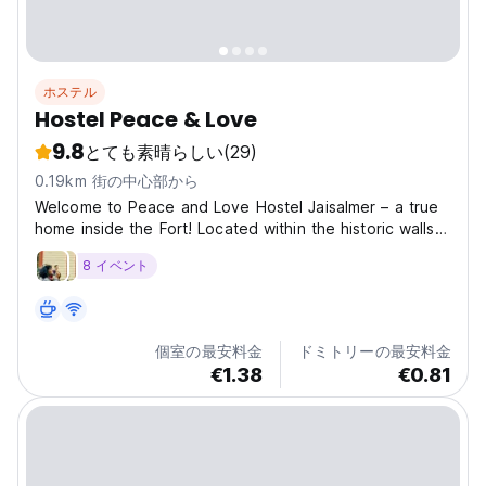
ホステル
Hostel Peace & Love
9.8
とても素晴らしい
(29)
0.19km 街の中心部から
Welcome to Peace and Love Hostel Jaisalmer – a true
home inside the Fort! Located within the historic walls
of Jaisalmer Fort, our hostel offers you a chance to
8 イベント
experience the rich culture and breathtaking views of
the Golden City — all at budget-friendly...
個室の最安料金
ドミトリーの最安料金
€1.38
€0.81