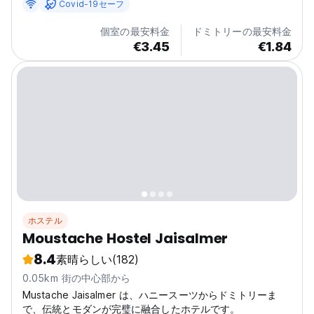
Covid-19セーフ
ているだけではないことを知っています。
個室の最安料金
ドミトリーの最安料金
€3.45
€1.84
ホステル
Moustache Hostel Jaisalmer
8.4
素晴らしい
(182)
0.05km 街の中心部から
Mustache Jaisalmer は、ハニースーツからドミトリーま
で、伝統とモダンが完璧に融合したホテルです。