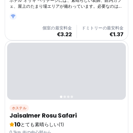
ホテル オザキ ヘリテージには、素晴らしい装飾、館内カフ
ェ、屋上のたまり場エリアが備わっています。必要なのは、
リラックスしてコーヒーを楽しみ、他の旅行者と話を共有す
ることだけです。
個室の最安料金
ドミトリーの最安料金
€3.22
€1.37
ホステル
Jaisalmer Rosu Safari
10
とても素晴らしい
(1)
0.1km 街の中心部から