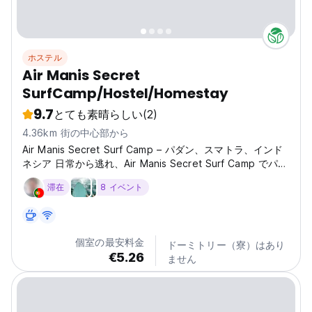
ホステル
Air Manis Secret
SurfCamp/Hostel/Homestay
9.7
とても素晴らしい
(2)
4.36km 街の中心部から
Air Manis Secret Surf Camp – パダン、スマトラ、インド
ネシア 日常から逃れ、Air Manis Secret Surf Camp でパダ
ンの隠れた宝石を発見してください。波、自然、忘れられな
滞在
8 イベント
い思い出を求めるサーファー、バックパッカー、冒険家、自
由な精神に最適な滞在先です。 伝説的なエア マニス ビーチ
から数分の場所に位置する当サーフ キャンプは、熱帯のく
つろぎ、地元の文化、冒険が理想的に混ざり合っています。
個室の最安料金
ドーミトリー（寮）はあり
さわやかな海風で目覚め、ボードを手に取り、すぐそばでス
€5.26
ません
マトラ最高のサーフ...