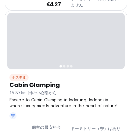
€4.27
ません
ホステル
Cabin Glamping
15.87km 街の中心部から
Escape to Cabin Glamping in Indarung, Indonesia –
where luxury meets adventure in the heart of nature!
Nestled in the serene landscapes of West Sumatra
(postal code 25178), our eco-friendly retreat offers a
unique blend of comfort and wilderness. Perfect...
個室の最安料金
ドーミトリー（寮）はあり