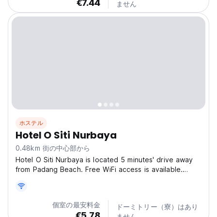
€7.44
ません
ホステル
Hotel O Siti Nurbaya
0.48km 街の中心部から
Hotel O Siti Nurbaya is located 5 minutes' drive away
from Padang Beach. Free WiFi access is available.
Rooms are provided with a TV, air conditioning and a
clothes rack. Private bathroom also comes with a
shower. Guests enjoy breakfast in the room.
個室の最安料金
ドーミトリー（寮）はあり
Experience...
€5.78
ません