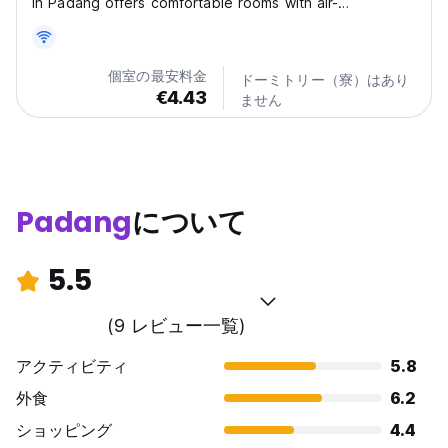
in Padang offers comfortable rooms with air-
conditioning, private bathrooms, and tiled floors. Each
room includes a work desk, TV, and wardrobe,
ensuring a pleasant stay. Discover the perfect blend of
個室の最安料金
ドーミトリー（寮）はあり
convenience...
€4.43
ません
Padang
について
5.5
(9 レビュー一覧)
アクティビティ
5.8
外食
6.2
ショッピング
4.4