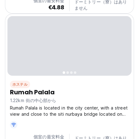
個室の最安料金
ドーミトリー（寮）はあり
€4.88
ません
ホステル
Rumah Palala
1.22km 街の中心部から
Rumah Palala is located in the city center, with a street
view and close to the siti nurbaya bridge located on
gunung padang. The interior of this homestay consists
of a spacious and cozy living room, a comfortable
bedroom with a bed, and a bathroom with...
個室の最安料金
ドーミトリー（寮）はあり