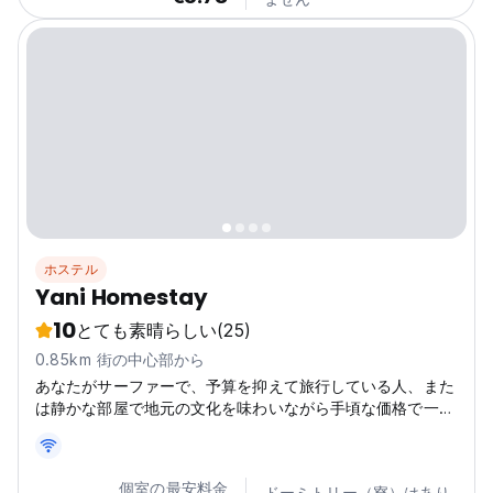
ホステル
Yani Homestay
10
とても素晴らしい
(25)
0.85km 街の中心部から
あなたがサーファーで、予算を抑えて旅行している人、また
は静かな部屋で地元の文化を味わいながら手頃な価格で一晩
滞在したいバックパッカーなら、ヤニ ホームステイへよう
こそ。
個室の最安料金
ドーミトリー（寮）はあり