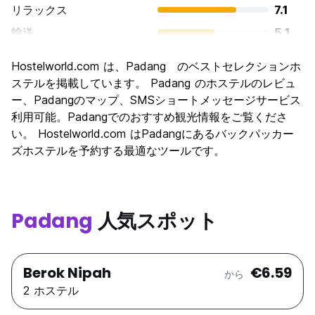
リラックス
7.1
輸送
5.1
観光
4.9
Hostelworld.com は、Padang のベストセレクションホ
文化
5.8
ステルを掲載しています。 Padang のホステルのレビュ
ナイトライフ
ー、Padangのマップ、SMSショートメッセージサービス
3.6
利用可能。Padangでのおすすめ観光情報をご覧くださ
コストパフォーマンス
6.9
い。 Hostelworld.com はPadangにあるバックパッカー
ズホステルを予約する最適なツールです。
Padang
人気スポット
Berok Nipah
€6.59
から
2 ホステル