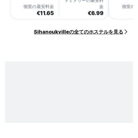
ドミトリーの最安料
個室の最安料金
金
個室の
€11.65
€6.99
€
Sihanoukvilleの全てのホステルを見る