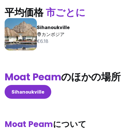
平均価格
市ごとに
Sihanoukville
カンボジア
€6.18
Moat Peam
のほかの場所
Sihanoukville
Moat Peam
について