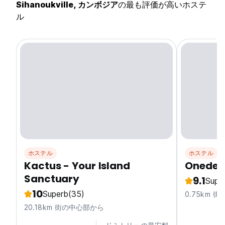
Sihanoukville, カンボジア
の最も評価が高いホステ
ル
ホステル
ホステル
Kactus - Your Island
Onederz
Sanctuary
9.1
Supe
10
Superb
(35)
0.75km 
20.18km 街の中心部から