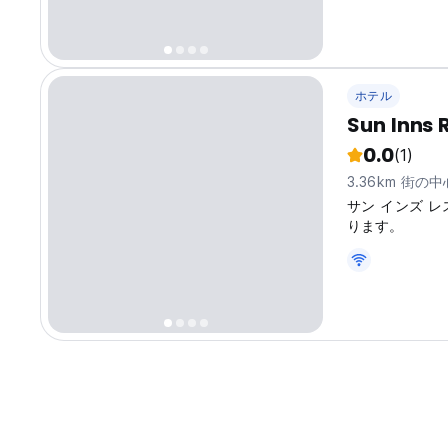
の本格的な味と
てください。戦
ルながらも満足
と安眠へのこだ
ホテル
Sun Inns 
0.0
(1)
3.36km 街の
サン インズ 
ります。