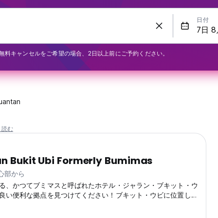
日付
無料キャンセルをご希望の場合、2日以上前にご予約ください。
uantan
と読む
an Bukit Ubi Formerly Bumimas
中心部から
る、かつてブミマスと呼ばれたホテル・ジャラン・ブキット・ウ
良い便利な拠点を見つけてください！ブキット・ウビに位置し、
ール・スタジアムにもほど近い当ホテルは、活気のあるロケーシ
手頃な滞在を提供します。 地元のエリアを探索し、クアンタン