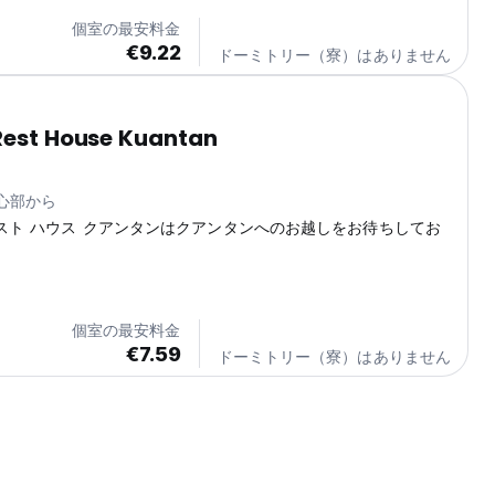
文化を体験し、お部屋の快適さにお戻りになることを想像してみ
個室の最安料金
略的なロケーションをお探しのお手頃な旅行者に最適な、シンプ
€9.22
ドーミトリー（寮）はありません
のいく体験をご提供します。簡素さを心がけていますが、清潔さ
わりは常に最優先事項です。...
Rest House Kuantan
中心部から
レスト ハウス クアンタンはクアンタンへのお越しをお待ちしてお
個室の最安料金
€7.59
ドーミトリー（寮）はありません