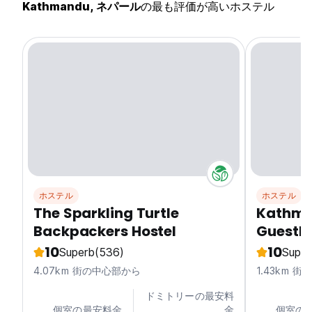
Kathmandu, ネパール
の最も評価が高いホステル
ホステル
ホステル
The Sparkling Turtle
Kathm
Backpackers Hostel
Guesth
10
10
Superb
(536)
Super
4.07km 街の中心部から
1.43km 
ドミトリーの最安料
個室の最安料金
金
個室の