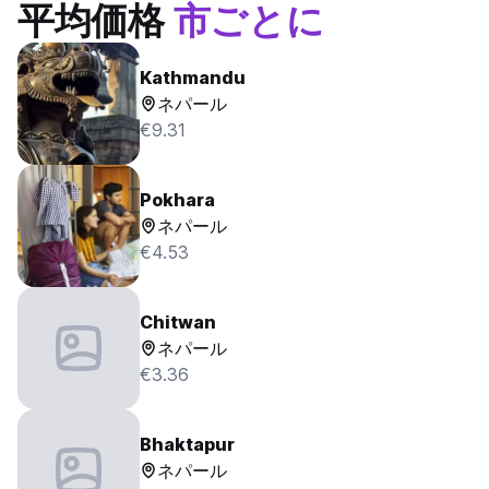
平均価格
市ごとに
Kathmandu
ネパール
€9.31
Pokhara
ネパール
€4.53
Chitwan
ネパール
€3.36
Bhaktapur
ネパール