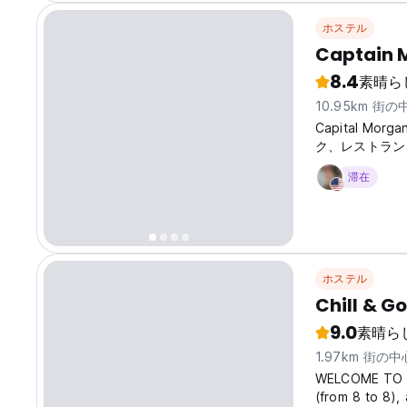
ホステル
Captain 
8.4
素晴ら
10.95km 街
Capital Mo
ク、レストラン
滞在
ホステル
Chill & Go
9.0
素晴ら
1.97km 街の
WELCOME TO O
(from 8 to 8),