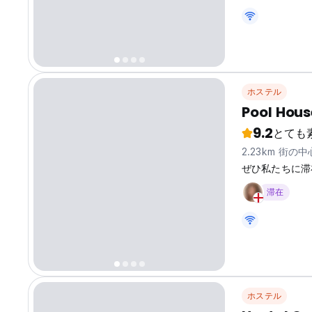
opened, small 
Santa Ana. We 
ホステル
Pool Hous
9.2
とても
2.23km 街の
ぜひ私たちに滞
滞在
ホステル