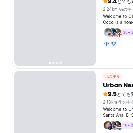
9.4
とても
2.24km 街の
Welcome to Ca
Coco is a home
beautiful spac
20+
where we come 
ホステル
Urban Nes
9.5
とても
2.18km 街の
Welcome to Urb
Santa Ana, El 
home, our spac
10+
of inviting com