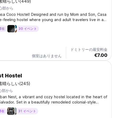
素晴らしい
(449)
中心部から
sa Coco Hostel! Designed and run by Mom and Son, Casa
-feeling hostel where young and adult travelers live in a
e surrounded by art and culture. No matter who we are or
 滞在
30 イベント
from, in Casa Coco, we all see...
ドミトリーの最安料金
€7.00
個室はありません
t Hostel
素晴らしい
(245)
中心部から
an Nest, a vibrant and cozy hostel located in the heart of
Salvador. Set in a beautifully remodeled colonial-style
e blends historic charm with modern comfort. With plenty
 滞在
31 イベント
mon areas, a lush courtyard,...