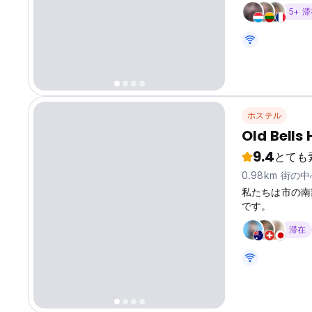
タアナを楽しむのに最
5+ 
language)
ホステル
Old Bells 
9.4
とても
0.98km 街の
私たちは市の南
です。
滞在