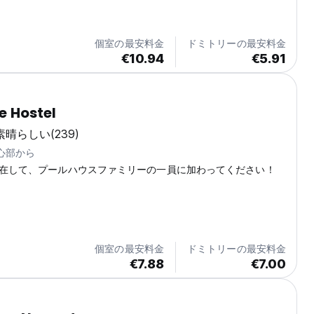
but comfortable and social hostel, located in the heart of
offer a 6 bed dorm (with AC during the...
個室の最安料金
ドミトリーの最安料金
€10.94
€5.91
e Hostel
素晴らしい
(239)
中心部から
在して、プールハウスファミリーの一員に加わってください！
個室の最安料金
ドミトリーの最安料金
€7.88
€7.00