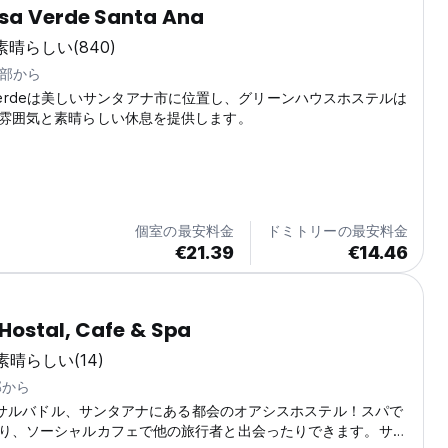
asa Verde Santa Ana
素晴らしい
(840)
心部から
asa Verdeは美しいサンタアナ市に位置し、グリーンハウスホステルは
雰囲気と素晴らしい休息を提供します。
個室の最安料金
ドミトリーの最安料金
€21.39
€14.46
 Hostal, Cafe & Spa
素晴らしい
(14)
部から
：エルサルバドル、サンタアナにある都会のオアシスホステル！スパで
り、ソーシャルカフェで他の旅行者と出会ったりできます。サン