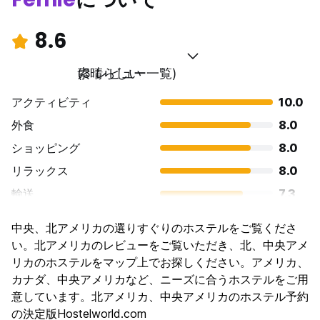
8.6
素晴らしい
(3 レビュー一覧)
アクティビティ
10.0
外食
8.0
ショッピング
8.0
リラックス
8.0
輸送
7.3
観光
10.0
中央、北アメリカの選りすぐりのホステルをご覧くださ
文化
7.3
い。北アメリカのレビューをご覧いただき、北、中央アメ
ナイトライフ
リカのホステルをマップ上でお探しください。アメリカ、
9.3
カナダ、中央アメリカなど、ニーズに合うホステルをご用
コストパフォーマンス
9.3
意しています。北アメリカ、中央アメリカのホステル予約
の決定版Hostelworld.com