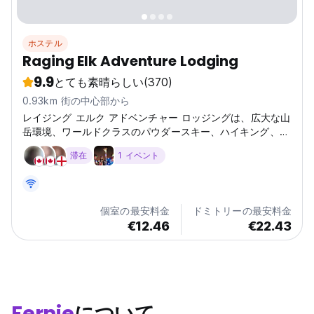
ホステル
Raging Elk Adventure Lodging
9.9
とても素晴らしい
(370)
0.93km 街の中心部から
レイジング エルク アドベンチャー ロッジングは、広大な山
岳環境、ワールドクラスのパウダースキー、ハイキング、マ
ウンテンバイクで有名なファーニーの中心部に位置していま
滞在
1 イベント
す。 山々を望む敷地内のパティオでバーベキューを楽しん
だり、敷地内のラウンジで冷たい一杯をお楽しみください。
非常に大きな共用キッチンがあり、設備の整ったシアタース
タイルのテレビルーム、ビリヤード台、ゲームルーム、卓球
個室の最安料金
ドミトリーの最安料金
台、ランドリー施設、サウナが備わっています。 レイジン
€12.46
€22.43
グ エルクは冒険のベース キャンプです。フレンドリーなス
タッフがファーニーズの隠された秘密をすべてお見せしま
す。...
Fernie
について