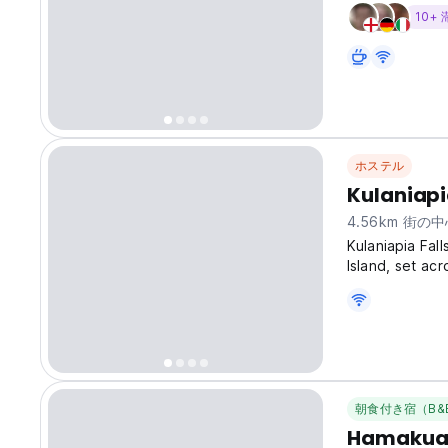
を、ここハワイ島
10+
Hiloへようこ
料の毎日のツア
とを誇りに思っ
イが提供する最
ロは、壮大な滝
宝石のような場
るハワイ火山国
ホステル
Kulaniapi
4.56km 街の
Kulaniapia Fall
Island, set ac
ocean views and
accessible wate
朝食付き宿（B&
Hamakua