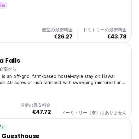
の最新の場所に持ち込むことを決めました！ Howzit Hostels
 滞在
そ - 一緒に冒険しましょう！ 私たちは、ゲストが楽しむための無
ーやアクティビティを提供するハワイ島唯一のホステルであるこ
ています。私たちの専任のアロハアンバサダーのチームは、ハワ
も美しい風景を皆さんと共有することを楽しみにしています。ヒ
個室の最安料金
ドミトリーの最安料金
、素晴らしいジャングルハイキング、美しいビーチに近い隠れた
€26.27
€43.78
所です。さらに、世界で最も活発な火山の一つを見ることができ
立公園にもすぐ近くです！...
a Falls
中心部から
s is an off-grid, farm-based hostel-style stay on Hawaii
ross 40 acres of lush farmland with sweeping rainforest and
 a striking 120-foot waterfall, the tallest privately
rfall in Hawaii. Guests sleep...
個室の最安料金
€47.72
ドーミトリー（寮）はありません
B）
 Guesthouse