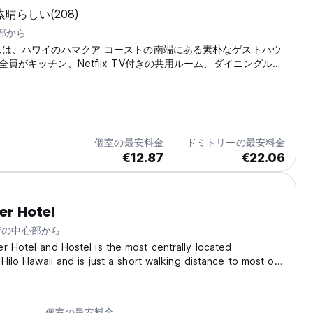
素晴らしい
(208)
心部から
スは、ハワイのハマクア コーストの南端にある素朴なゲストハウ
員がキッチン、Netflix TV付きの共用ルーム、ダイニングルー
iを利用できます。
個室の最安料金
ドミトリーの最安料金
€12.87
€22.06
er Hotel
m 街の中心部から
r Hotel and Hostel is the most centrally located
 Hilo Hawaii and is just a short walking distance to most of
citing restaurants, bars and other exciting venues. Offering
 access to Hawaii’s major roads,...
個室の最安料金