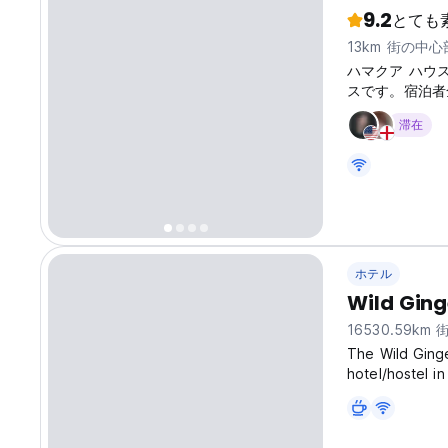
9.2
とても
13km 街の中
ハマクア ハウ
スです。宿泊者全
ム、無料Wi-F
滞在
ホテル
Wild Ging
16530.59k
The Wild Ginge
hotel/hostel in
Hilo’s most ex
quick and easy