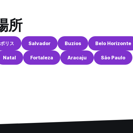
場所
ポリス
Salvador
Buzios
Belo Horizonte
Natal
Fortaleza
Aracaju
São Paulo