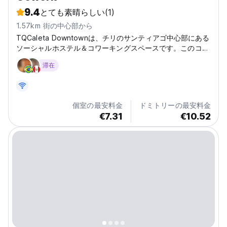
9.4
とても素晴らしい
(1)
1.57km 街の中心部から
TQCaleta Downtownは、チリのサンティアゴ中心部にある
ソーシャルホステル＆コワーキングスペースです。このコロ
ニアル様式の家は、高速WiFi、ジム、市内への簡単なアクセ
滞在
スを提供し、デジタルノマドや旅行者に最適です。(Auto-
translated from original language)
個室の最安料金
ドミトリーの最安料金
€7.31
€10.52