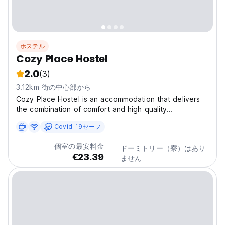
ホステル
Cozy Place Hostel
2.0
(3)
3.12km 街の中心部から
Cozy Place Hostel is an accommodation that delivers
the combination of comfort and high quality
experience. Our establishment focuses on providing
Covid-19セーフ
excellent service, and that all our guests can enjoy a
unique experience in our hostel. Cozy Place Hostel,
個室の最安料金
ドーミトリー（寮）はあり
is...
€23.39
ません