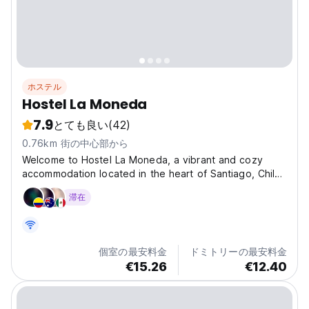
ホステル
Hostel La Moneda
7.9
とても良い
(42)
0.76km 街の中心部から
Welcome to Hostel La Moneda, a vibrant and cozy
accommodation located in the heart of Santiago, Chile.
Our hostel offers a welcoming atmosphere, perfect for
滞在
travelers seeking comfort, convenience, and mobility
around the city. Located at 75 Hermanos Amunátegui...
個室の最安料金
ドミトリーの最安料金
€15.26
€12.40