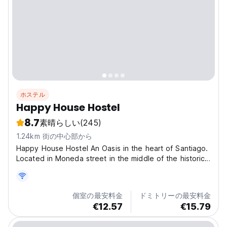
ホステル
Happy House Hostel
8.7
素晴らしい
(245)
1.24km 街の中心部から
Happy House Hostel An Oasis in the heart of Santiago.
Located in Moneda street in the middle of the historic
part of the city and just steps from government palace,
main square and the main tourist attractions of
Santiago. Happy House Hostel offers a high...
個室の最安料金
ドミトリーの最安料金
€12.57
€15.79