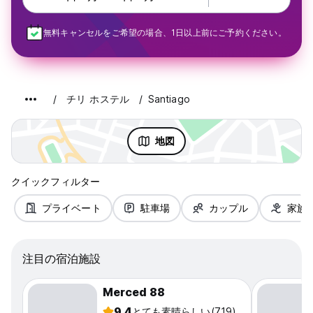
無料キャンセルをご希望の場合、1日以上前にご予約ください。
チリ ホステル
Santiago
地図
クイックフィルター
プライベート
駐車場
カップル
家族
注目の宿泊施設
Merced 88
9.4
とても素晴らしい
(719)