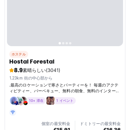
ホステル
Hostal Forestal
8.9
素晴らしい
(3041)
1.23km 街の中心部から
.最高のロケーションで寒さとパーティーを！ 毎週のアクテ
ィビティー、バーベキュー、無料の朝食、無料のインターネ
ット、無料のWiFi、安全な部屋と寮エンスイート。
10+ 滞在
1 イベント
個室の最安料金
ドミトリーの最安料金
€15.91
€16.36