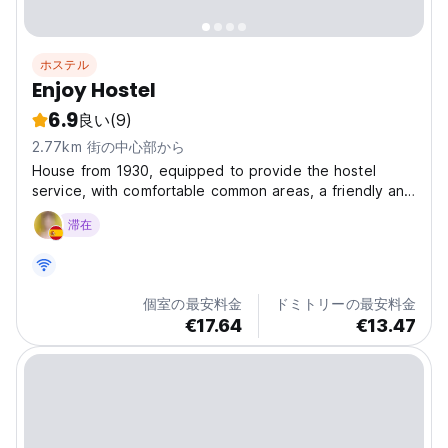
ホステル
Enjoy Hostel
6.9
良い
(9)
2.77km 街の中心部から
House from 1930, equipped to provide the hostel
service, with comfortable common areas, a friendly and
quiet atmosphere with Wi-Fi. Enjoy Hostel is an
滞在
accommodation located in Santiago, 1.7 km from Patio
Bellavista and 1.8 km from La Chascona. Santa Lucia...
個室の最安料金
ドミトリーの最安料金
€17.64
€13.47