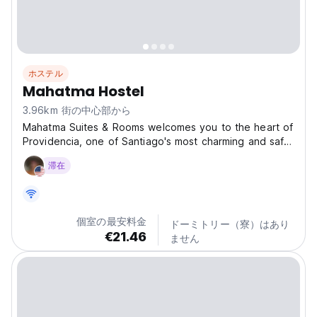
ホステル
Mahatma Hostel
3.96km 街の中心部から
Mahatma Suites & Rooms welcomes you to the heart of
Providencia, one of Santiago's most charming and safe
neighborhoods. Our accommodation is located in a
滞在
building with over 70 years of history, with beautiful
architecture and a welcoming atmosphere. We also...
個室の最安料金
ドーミトリー（寮）はあり
€21.46
ません