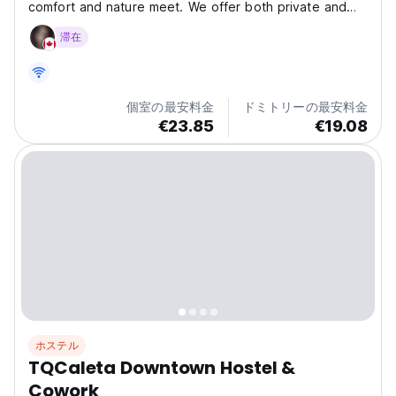
comfort and nature meet. We offer both private and
shared rooms, all equipped with free Wi-Fi, central
滞在
heating. Relax on our terrace with a Jacuzzi and BBQ,
enjoying breathtaking mountain and sunset views.
Perfect...
個室の最安料金
ドミトリーの最安料金
€23.85
€19.08
ホステル
TQCaleta Downtown Hostel &
Cowork