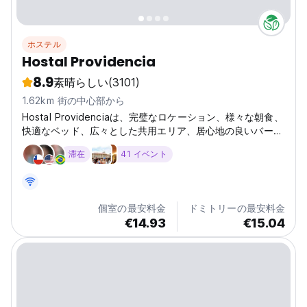
ホステル
Hostal Providencia
8.9
素晴らしい
(3101)
1.62km 街の中心部から
Hostal Providenciaは、完璧なロケーション、様々な朝食、
快適なベッド、広々とした共用エリア、居心地の良いバー、
効率的なスタッフを備え、最高の価格で快適で楽しい滞在を
滞在
41 イベント
お約束します。 私たちはサンティアゴの中心部にあり、プ
ラザ・イタリア、地下鉄Baquedano駅、Bellavista地区から
徒歩わずか5分のところにあり、多くのパブ、バー、レスト
ランでナイトライフを楽しめます。 Hostal Providencia
個室の最安料金
ドミトリーの最安料金
は、その容量と部屋の大きさが目立っています。私たちは寮
€14.93
€15.04
を共有しています（新しいものはUSBと自信あり）。シング
ル、ダブル、トリプル、ファミリー（4人、5人、6人）のプ
ライベート・ルームまたはプライベート・ルーム。また、32
インチのプラズマテレビとセントラルヒーティングを備えた
ホテルのように、標準的な経済タイプ、つまり大きな遺産の
家を選択することもできます。...