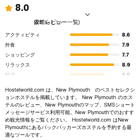
8.0
素晴らしい
(28 レビュー一覧)
アクティビティ
8.6
外食
7.9
ショッピング
7.7
リラックス
8.9
輸送
6.9
観光
8.6
Hostelworld.com は、New Plymouth のベストセレクシ
文化
8.1
ョンホステルを掲載しています。 New Plymouth のホス
ナイトライフ
テルのレビュー、New Plymouthのマップ、SMSショート
6.9
メッセージサービス利用可能。New Plymouthでのおすす
コストパフォーマンス
8.4
め観光情報をご覧ください。 Hostelworld.com はNew
Plymouthにあるバックパッカーズホステルを予約する最
適なツールです。