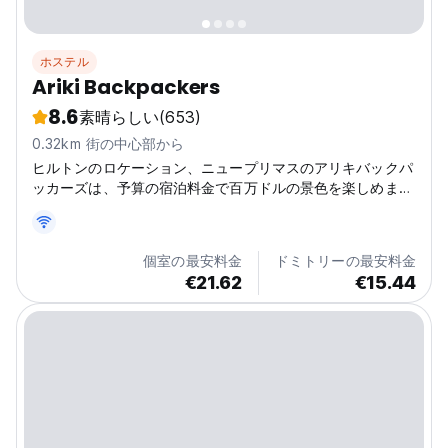
ホステル
Ariki Backpackers
8.6
素晴らしい
(653)
0.32km 街の中心部から
ヒルトンのロケーション、ニュープリマスのアリキバックパ
ッカーズは、予算の宿泊料金で百万ドルの景色を楽しめま
す！バックパッカーの価格で、それは運命の範囲を持ってい
ます
個室の最安料金
ドミトリーの最安料金
€21.62
€15.44