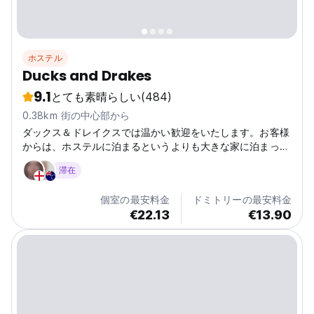
ホステル
Ducks and Drakes
9.1
とても素晴らしい
(484)
0.38km 街の中心部から
ダックス＆ドレイクスでは温かい歓迎をいたします。お客様
からは、ホステルに泊まるというよりも大きな家に泊まった
ようだと言われるのがとても嬉しいです。ダックス & ドレ
滞在
イクスは 1920 年代にプライベート ホテルとして誕生しま
した。
個室の最安料金
ドミトリーの最安料金
€22.13
€13.90