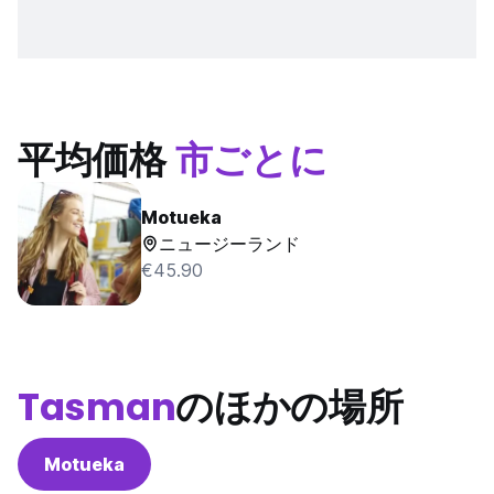
平均価格
市ごとに
Motueka
ニュージーランド
€45.90
Tasman
のほかの場所
Motueka