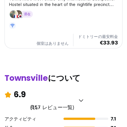
Hostel situated in the heart of the nightlife precinct.
We are the perfect choice for female backpackers
滞在
eager to experience the city's vibrant scene. Within
walking distance are bars, restaurants and...
ドミトリーの最安料金
€33.93
個室はありません
Townsville
について
6.9
良い
(157 レビュー一覧)
アクティビティ
7.1