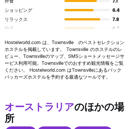
外食
7.1
ショッピング
6.4
リラックス
7.8
輸送
6.7
観光
6.9
Hostelworld.com は、Townsville のベストセレクション
文化
6.4
ホステルを掲載しています。 Townsville のホステルのレ
ナイトライフ
ビュー、Townsvilleのマップ、SMSショートメッセージサ
6.6
ービス利用可能。Townsvilleでのおすすめ観光情報をご覧
コストパフォーマンス
7.1
ください。 Hostelworld.com はTownsvilleにあるバック
パッカーズホステルを予約する最適なツールです。
オーストラリア
のほかの場
所