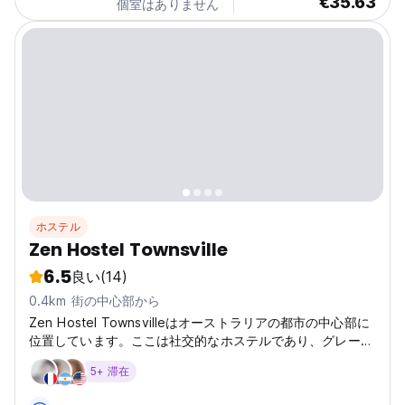
€35.63
個室はありません
ホステル
Zen Hostel Townsville
6.5
良い
(14)
0.4km 街の中心部から
Zen Hostel Townsvilleはオーストラリアの都市の中心部に
位置しています。ここは社交的なホステルであり、グレート
バリアリーフを探検する冒険の拠点です。 (Auto-translated
5+ 滞在
from original language)