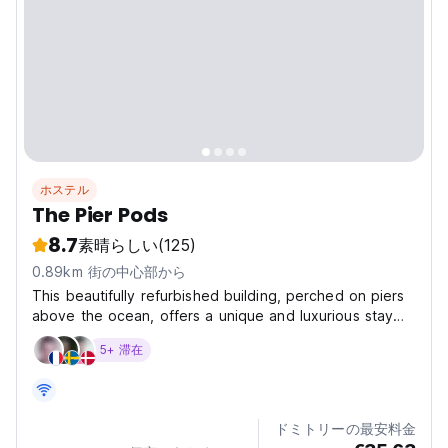
ホステル
The Pier Pods
8.7
素晴らしい
(125)
0.89km 街の中心部から
This beautifully refurbished building, perched on piers
above the ocean, offers a unique and luxurious stay
for travellers seeking an unforgettable experience.
5+ 滞在
Designed as a high-end backpackers' retreat, The Pier
Pods blend modern comforts with stunning...
ドミトリーの最安料金