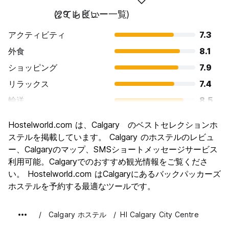
とても良い
(29 レビュー一覧)
アクティビティ
7.3
外食
8.1
ショッピング
7.9
リラックス
7.4
輸送
8.5
観光
7.0
Hostelworld.com は、Calgary のベストセレクションホ
文化
6.9
ステルを掲載しています。 Calgary のホステルのレビュ
ナイトライフ
ー、Calgaryのマップ、SMSショートメッセージサービス
7.7
利用可能。Calgaryでのおすすめ観光情報をご覧くださ
コストパフォーマンス
7.0
い。 Hostelworld.com はCalgaryにあるバックパッカーズ
ホステルを予約する最適なツールです。
Calgary ホステル
HI Calgary City Centre