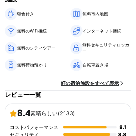
朝食付き‎
無料市内地図
無料のWiFi接続
インターネット接続
無料セキュリティロッカ
無料のシティツアー
ー
無料荷物預かり
自転車置き場
軒の宿泊施設をすべて表示
レビュー一覧
8.4
素晴らしい
(2133)
コストパフォーマンス
8.1
セキュリティ
8.8