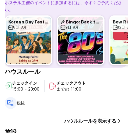
ています。この共同運営によりレイクルイーズに来られる人々の
ホステル主催のイベントに参加するには、今すぐご予約くださ
様々な冒険に沿ったユニークで理想的なホステルになっていま
い。
す。バックパックでカナダ横断ですか？ロッキー山脈周辺キャン
プ中、一晩熱いシャワーを浴びてゆっくり眠りたいとは思いませ
Korean Day Festival
🎶 Bingo: Back to the 80s
Bow Rive
んか？それとも家族でスキー旅行ですか？ワプタトラバースに挑
8日 8月
9日 8月
12日 8月
戦ですか？またはスコーキーロッジ、エリザベスパーカーかアボ
ットハットアルパインクラブカナダへ行くところですか？登山、
ハイキング仲間をお探しですか？ HIレイクルイーズアルパインセ
ンターは人と人が巡り会う最適な場所であって、あなたのロッキ
ー山脈での計画の一秒足りとも無駄にはしません。
o 最高６人の相部屋
ハウスルール
o 個室＆家族部屋
o 無料無線インターネット
チェックイン
チェックアウト
o 衛星放送 TV
15:00 - 23:00
までの 11:00
o 地元スキー場までの無料シャトル
税抜
ハウルルールを表示する
施設