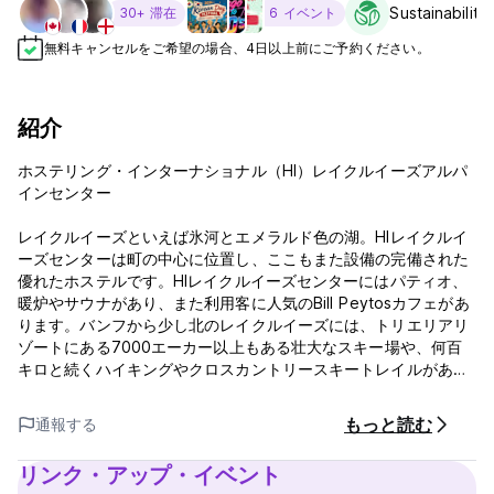
Sustainability
30+ 滞在
6 イベント
無料キャンセルをご希望の場合、4日以上前にご予約ください。
紹介
ホステリング・インターナショナル（HI）レイクルイーズアルパ
インセンター
レイクルイーズといえば氷河とエメラルド色の湖。HIレイクルイ
ーズセンターは町の中心に位置し、ここもまた設備の完備された
優れたホステルです。HIレイクルイーズセンターにはパティオ、
暖炉やサウナがあり、また利用客に人気のBill Peytosカフェがあ
ります。バンフから少し北のレイクルイーズには、トリエリアリ
ゾートにある7000エーカー以上もある壮大なスキー場や、何百
キロと続くハイキングやクロスカントリースキートレイルがあり
ます。
もっと読む
通報する
HIレイクルイーズアルパインセンターはホステリング・インター
リンク・アップ・イベント
ナショナルとカナダのアルパインクラブの共同運営を誇りに思っ