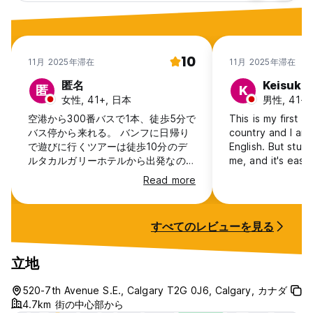
10
11月 2025年滞在
11月 2025年滞在
匿名
Keisuke
匿
K
女性, 41+, 日本
男性, 41+
空港から300番バスで1本、徒歩5分で
This is my first to
バス停から来れる。 バンフに日帰り
country and I am
で遊びに行くツアーは徒歩10分のデ
English. But stuff
ルタカルガリーホテルから出発なので
me, and it's eas
とても便利でした。 近くのボー川で
to spend a couple o
Read more
ビーバーを見たり、高い土手からバン
clean and warm e
フの最高な眺めを手に入れました。
November.
立地、清潔さ、安全面、コスト全てに
すべてのレビューを見る
おいて星6個あげたい。 広いキッチン
は使いやすく清潔で、コーヒー、紅茶
がいつでも飲める。 スタックは親
立地
切、部屋は綺麗、バスルームも、全て
の場所が清潔だった。 シャワーは水
520-7th Avenue S.E., Calgary T2G 0J6, Calgary, カナダ
圧が強烈で痛かった。水量調節が出来
4.7km 街の中心部から