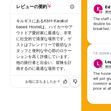
レビューの要約
Ed
E
男性,
The staff 
キルギスにあるKbH-Karakol
double boo
based Hostelは、ハイカーやア
breakfast 
ウトドア愛好家に最適な、非常
に社交的で清潔な場所です。ゲ
ストはフレンドリーで親切なス
タッフと便利な中心部のロケー
7月 2026
ションを高く評価しています。
Lo
他の旅行者と出会い、冒険を計
L
男性
画するのに最適な場所です。
The hostel
will just 
お役に立ちましたか？
common are
price at all