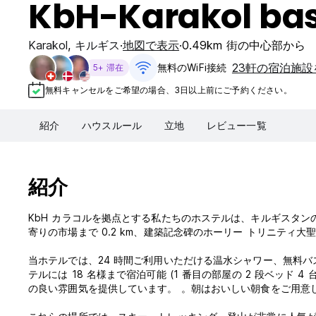
KbH-Karakol bas
Karakol
,
キルギス
地図で表示
0.49km 街の中心部から
23軒の宿泊施
無料のWiFi接続
5+ 滞在
無料キャンセルをご希望の場合、3日以上前にご予約ください。
紹介
ハウスルール
立地
レビュー一覧
紹介
KbH カラコルを拠点とする私たちのホステルは、キルギスタンの
寄りの市場まで 0.2 km、建築記念碑のホーリー トリニティ大聖堂
当ホテルでは、24 時間ご利用いただける温水シャワー、無料
テルには 18 名様まで宿泊可能 (1 番目の部屋の 2 段ベッド 4
の良い雰囲気を提供しています。 。朝はおいしい朝食をご用意