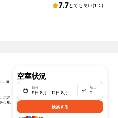
7.7
とても良い
(115)
空室状況
た。最
日付
宿泊人数
。ホス
な居心地
検索する