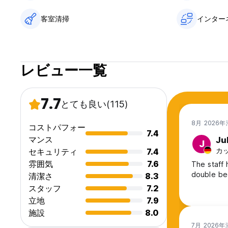
客室清掃
インター
レビュー一覧
7.7
とても良い
(115)
8月 2026
コストパフォー
7.4
マンス
Ju
J
カッ
セキュリティ
7.4
雰囲気
7.6
The staff has be
double be
清潔さ
8.3
スタッフ
7.2
立地
7.9
施設
8.0
7月 2026