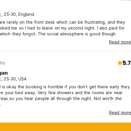
 25-30, England
are rarely on the front desk which can be frustrating, and they
ked me so I had to leave on my second night. I also paid for
which they forgot. The social atmosphere is good though
Read more
5.7
年滞在
gan
, 25-30, USA
 is okay the booking is horrible if you don’t get there early they
give your bed away. Very few showers and the rooms are near
as so you hear people all through the night. Not worth the
.
Read more