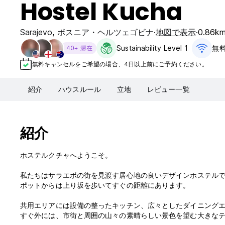
Hostel Kucha
Sarajevo
,
ボスニア・ヘルツェゴビナ
地図で表示
0.86
Sustainability Level 1
無料
40+ 滞在
無料キャンセルをご希望の場合、4日以上前にご予約ください。
紹介
ハウスルール
立地
レビュー一覧
紹介
ホステルクチャへようこそ。
私たちはサラエボの街を見渡す居心地の良いデザインホステル
ポットからは上り坂を歩いてすぐの距離にあります。
共用エリアには設備の整ったキッチン、広々としたダイニング
すぐ外には、市街と周囲の山々の素晴らしい景色を望む大きな