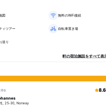
uage)
地図
無料のWiFi接続
ティツアー
自転車置き場
お送り
軒の宿泊施設をすべて表
8.6
年滞在
ohannes
, 25-30, Norway