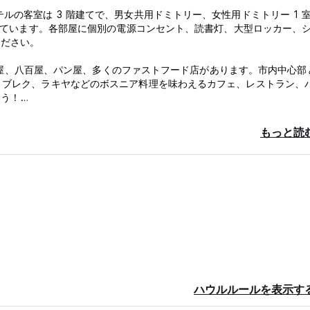
ルの客室は 3 階建てで、男女共用ドミトリー、女性用ドミトリー 1 
まれています。各部屋に個別の電源コンセント、読書灯、大型ロッカー、
ください。
には肉屋、八百屋、パン屋、多くのファストフード店があります。市内中心部
、ブレク、ラキヤなどのボスニア料理を味わえるカフェ、レストラン、
ょう！
もっと読
ハウルルールを表示す
の場合はご連絡ください。でも心配しないでください。門限はありません