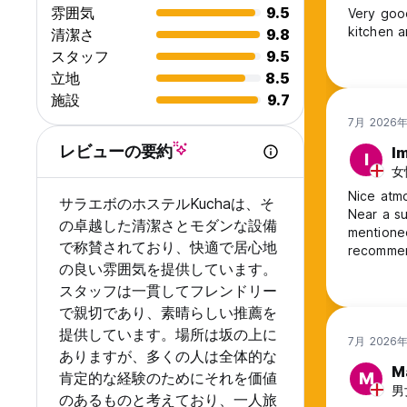
雰囲気
9.5
Very good
kitchen a
清潔さ
9.8
スタッフ
9.5
立地
8.5
施設
9.7
7月 2026
レビューの要約
I
I
女性
Nice atmo
サラエボのホステルKuchaは、そ
Near a su
の卓越した清潔さとモダンな設備
mentioned
で称賛されており、快適で居心地
recommend
の良い雰囲気を提供しています。
スタッフは一貫してフレンドリー
で親切であり、素晴らしい推薦を
提供しています。場所は坂の上に
7月 2026
ありますが、多くの人は全体的な
M
肯定的な経験のためにそれを価値
M
男
のあるものと考えており、一人旅