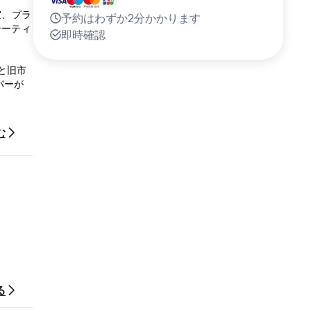
室、プラ
予約はわずか2分かかります
シーティ
即時確認
と旧市
バーが
む
る
し、周り