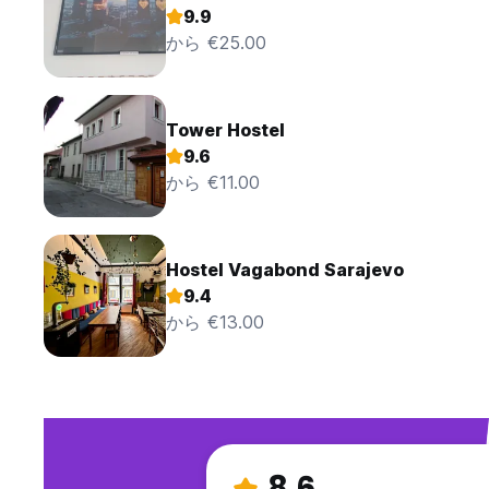
9.9
から €25.00
Tower Hostel
9.6
から €11.00
Hostel Vagabond Sarajevo
9.4
から €13.00
8.6