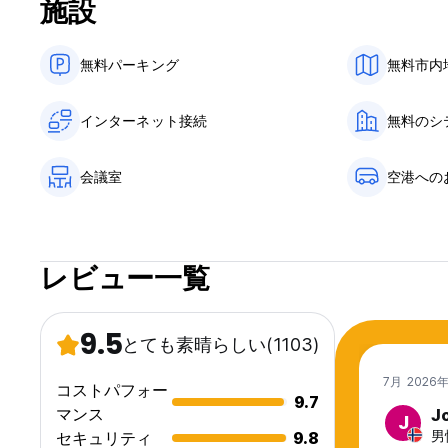
施設
にはいつも誰かがいます。 (Auto-translated from original lang
無料パーキング
無料市内
インターネット接続
無料のシ
会議室
空港への
レビュー一覧
9.5
とても素晴らしい
(1103)
7月 2026
コストパフォー
9.7
マンス
J
J
男性
セキュリティ
9.8