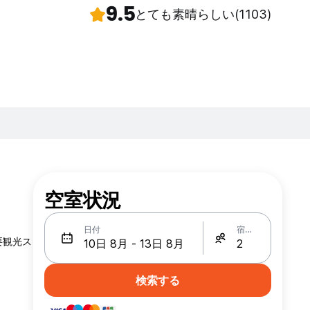
9.5
とても素晴らしい
(1103)
空室状況
日付
宿泊人数
要観光ス
検索する