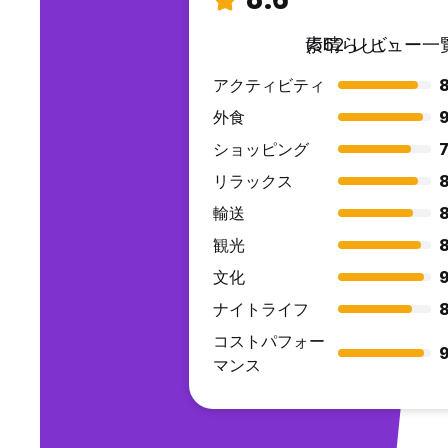
素晴らしい
(562 レビュー一
アクティビティ
8
外食
9
ショッピング
7
リラックス
8
輸送
8
観光
8
文化
9
ナイトライフ
8
コストパフォー
9
マンス