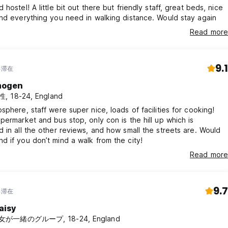
 hostel! A little bit out there but friendly staff, great beds, nice
nd everything you need in walking distance. Would stay again
Read more
9.1
年滞在
mogen
, 18-24, England
sphere, staff were super nice, loads of facilities for cooking!
permarket and bus stop, only con is the hill up which is
 in all the other reviews, and how small the streets are. Would
 if you don’t mind a walk from the city!
Read more
9.7
年滞在
aisy
女が一緒のグループ, 18-24, England