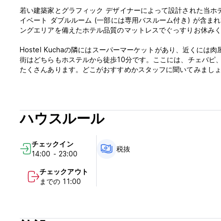
若い建築家とグラフィック デザイナーによって設計された当ホテ
イベート ダブルルーム (一部には専用バスルーム付き) が含
ングエリアを備えたホテル品質のマットレスでぐっすりお休み
Hostel Kuchaの隣にはスーパーマーケットがあり、近く
街はどちらもホステルから徒歩10分です。ここには、チェバピ
たくさんあります。どこがおすすめかスタッフに聞いてみまし
設備：
- 設備の整ったキッチンと広々としたダイニングエリア
- ボスニアで最高の談話室
ハウスルール
- 無料のベッドリネンとタオル
- 無料の高速Wi-Fi
- 無料のロッカーと南京錠のレンタル
チェックイン
- ランドリーサービスをご利用いただけます
税抜
14:00 - 23:00
- 市街とオリンピック山の景色を望む大きな屋外テラス
- 無料の荷物預かり - チェックイン前後
チェックアウト
- 無料の市内地図
までの 11:00
- 門限なし
- サラエボで生まれ育った知識豊富な現地スタッフ
※24時間受付ではございませんので、24時以降にご到着予定