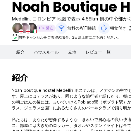
Noah Boutique H
Medellin
,
コロンビア
地図で表示
4.69km 街の中心部か
無料のWiFi接続
朝食付き‎
10+ 滞在
無料キャンセルをご希望の場合、2日以上前にご予約ください。
紹介
ハウスルール
立地
レビュー一覧
紹介
Noah boutique hostel Medellin ホステルは
す。屋上にはテラスがあり、同じような旅行者と話したり、朝
の朝ごはんの後には、歩いていけるPoblado駅（ポブラド駅）から
ラス、ジェラス公園）にあるたくさんのバーやクラブで踊り明
私たちは、あなたが想像するような、きれいで居心地の良い快
ス、部屋には大きめのロッカー、タオルやスタンドライトは全