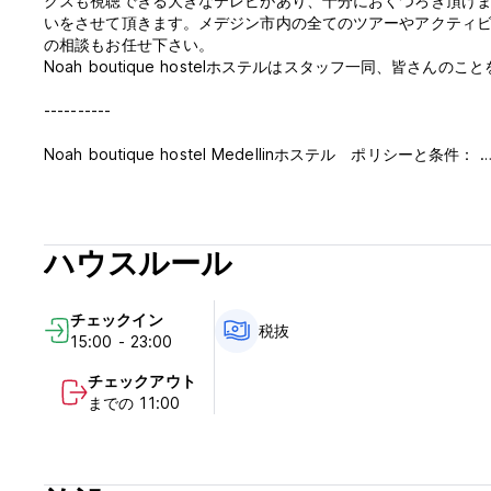
クスも視聴できる大きなテレビがあり、十分におくつろぎ頂け
いをさせて頂きます。メデジン市内の全てのツアーやアクティ
の相談もお任せ下さい。
Noah boutique hostelホステルはスタッフ一同、皆さんのことを心よりお
----------
Noah boutique hostel Medellinホステル ポリシーと条件：
チェックイン：15:00から23:00
チェックアウト：12:00まで
キャンセルポリシー：到着の24時間前まで
ハウスルール
お支払いは到着当日に現金にて
到着前にはカードの事前承認が必要な場合があります。
チェックイン
税抜
15:00 - 23:00
税込み
朝食は含まれます
チェックアウト
までの 11:00