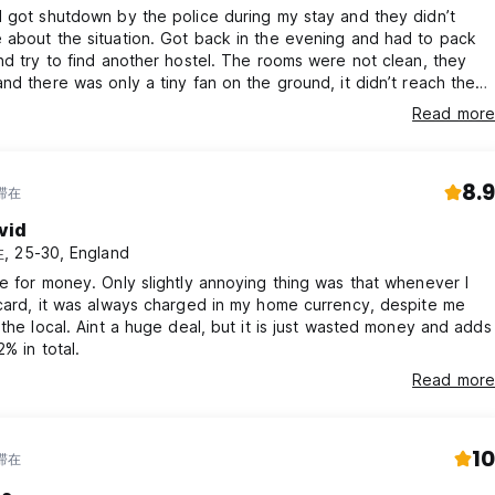
 got shutdown by the police during my stay and they didn’t
about the situation. Got back in the evening and had to pack
nd try to find another hostel. The rooms were not clean, they
nd there was only a tiny fan on the ground, it didn’t reach the
 They opened the windows instead so now I’m covered in
Read more
ites. They tried to refund me only part of the remaining night
hat it was what I payed. Nobody spoke English.
8.9
年滞在
vid
 25-30, England
e for money. Only slightly annoying thing was that whenever I
card, it was always charged in my home currency, despite me
 the local. Aint a huge deal, but it is just wasted money and adds
2% in total.
Read more
10
年滞在