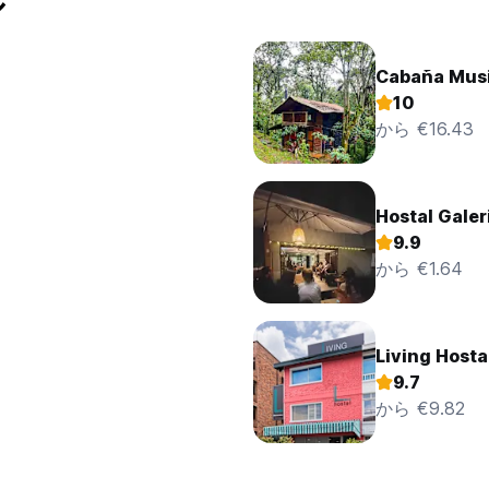
ル
Cabaña Musi
10
から €16.43
Hostal Galer
9.9
から €1.64
Living Hosta
9.7
から €9.82