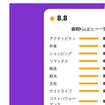
8.8
素晴らしい
(263 レビュー一
アクティビティ
8
外食
8
ショッピング
8
リラックス
8
輸送
9
観光
8
文化
8
ナイトライフ
9
コストパフォー
8
マンス