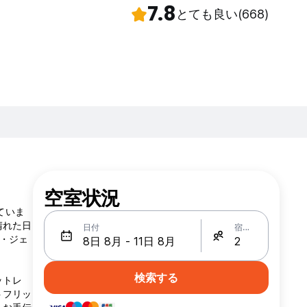
7.8
とても良い
(668)
空室状況
していま
晴れた日
日付
宿泊人数
ケ・ジェ
検索する
ットレ
トフリッ