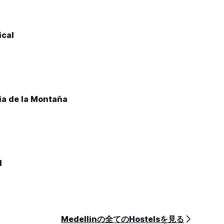
cal
ia de la Montaña
l
Medellinの全てのHostelsを見る