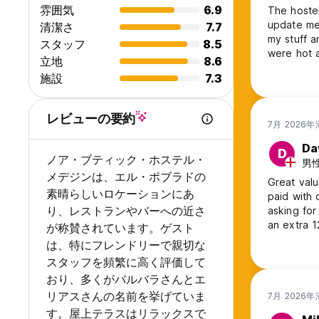
雰囲気
6.9
The hostel
update me 
清潔さ
7.7
my stuff a
スタッフ
8.5
were hot a
立地
8.6
top beds.
施設
7.3
mosquito b
and said t
レビューの要約
7月 2026
Da
D
ノア・ブティック・ホステル・
男性,
メデジンは、エル・ポブラドの
Great valu
素晴らしいロケーションにあ
paid with 
り、レストランやバーへの近さ
asking for
an extra 1
が称賛されています。ゲスト
は、特にフレンドリーで親切な
スタッフを頻繁に高く評価して
おり、多くがバルバラさんとエ
リアスさんの名前を挙げていま
7月 2026
す。屋上テラスはリラックスで