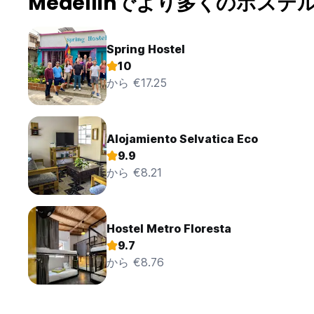
Medellinでより多くのホステ
Spring Hostel
10
から €17.25
Alojamiento Selvatica Eco
9.9
から €8.21
Hostel Metro Floresta
9.7
から €8.76