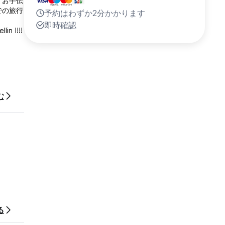
くお手伝
での旅行
予約はわずか2分かかります
即時確認
 l!!!
む
る