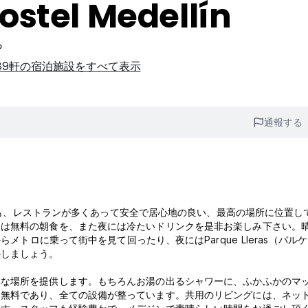
ostel Medellín
ら
39軒の宿泊施設をすべて表示
通報する
、メデジンの中でも、レストランが多くあって安全で居心地の良い、最高の場所に位置
には無料の朝食を、また夜には冷たいドリンクを是非お楽しみ下さい。
メトロに乗って街中を見て回ったり、夜にはParque Lleras（パル
かしましょう。
適な場所を提供します。もちろんお湯の出るシャワーに、ふかふかのマ
て無料であり、全ての設備が整っています。共用のリビングには、ネッ