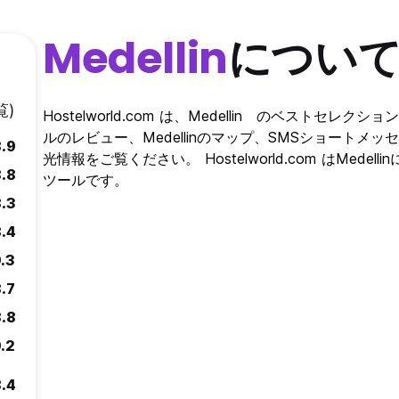
Medellin
につい
覧)
Hostelworld.com は、Medellin のベストセレク
ルのレビュー、Medellinのマップ、SMSショートメッ
.9
光情報をご覧ください。 Hostelworld.com はMe
.8
ツールです。
.3
.4
.3
.7
.8
.2
.4