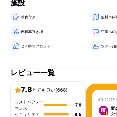
施設
朝食付き‎
無料市内
自転車置き場
空港への
２４時間フロント
ツアー/
レビュー一覧
7.8
とても良い
(668)
8月 2026
コストパフォー
7.9
マンス
匿
匿
女性,
セキュリティ
8.5