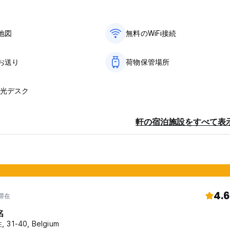
地図
無料のWiFi接続
お送り
荷物保管場所
観光デスク
軒の宿泊施設をすべて表
4.6
年滞在
名
 31-40, Belgium