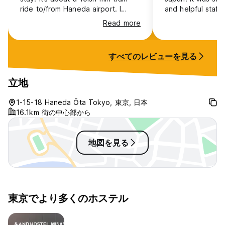
ride to/from Haneda airport. I
and helpful staff,
stayed in the standard cradle. It
distance of Ota 
Read more
was quiet, comfy, & dark so I was
surrounding area
able to sleep in longer than I
super nice and as 
expected. Towel, slippers,
(6’ tall), I was ab
すべてのレビューを見る
toiletries provided. Facilities were
comfortably. Hig
clean. I was able to store my
staying here!
luggage, for a fee, before check-
立地
in & after check-out which was
very convenient. The staff were
1-15-18 Haneda Ōta Tokyo, 東京, 日本
nice & accommodating.
16.1km 街の中心部から
地図を見る
東京でより多くのホステル