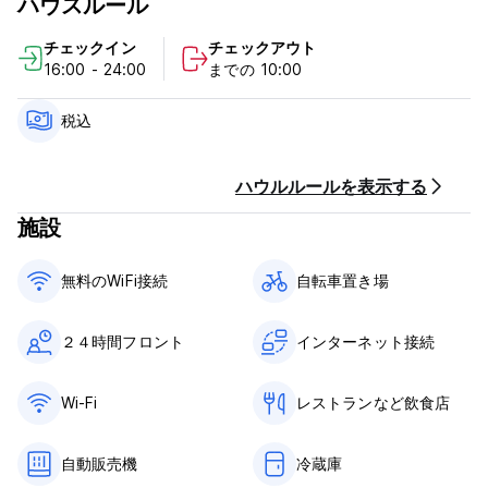
ハウスルール
＊チェックイン前、チェックアウト後のお荷物のお預かりは、有
料となっております。
チェックイン
チェックアウト
16:00 - 24:00
までの 10:00
早朝・深夜のご利用する方以外に「デイユースプラン」又はテレ
ワークとしてもご利用頂けます。
税込
ハウルルールを表示する
施設
無料のWiFi接続
自転車置き場
２４時間フロント
インターネット接続
Wi-Fi
レストランなど飲食店
自動販売機
冷蔵庫