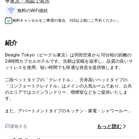
東京 · 地図で表示
無料のWiFi接続
無料キャンセルをご希望の場合、3日以上前にご予約ください。
紹介
Beagle Tokyo（ビーグル東京）は羽田空港から10分程の距離の
24時間カプセルホテルです。当館は安眠を追求し、品質の良いマ
ットレスを使用、短い時間でも快適な休息を提供致します。
二段ベットタイプの「クレイドル」、天井高いベットタイプの
「コンフォートクレイドル」はメインの人気ルームであり、公共
のエリアではコインランドリー、喫煙室などをご提供いたしま
す。
また、アパートメントタイプのキッチン・家電・シャワールーム
付き「ファミリールーム」は、長期滞在や交流の場として多様に
ご利用できます。
もっと読む
通報する
＊しばらくの間、空港への送迎は中止させて頂いております。