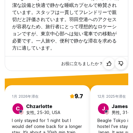
潔な設備と快適で静かな睡眠カプセルで称賛され
ています。スタッフは一貫してフレンドリーで親
切だと評価されています。羽田空港へのアクセス
が容易なため、旅行者にとって理想的なロケーシ
ョンですが、東京中心部へは短い電車での移動が
必要です。一人旅や、便利で静かな滞在を求める
方に適しています。
お役に立ちましたか？
9.7
1月 2026年滞在
12月 2025年滞在
Chzarlotte
James
C
J
女性, 25-30, USA
男性, 31-4
I only stayed for 1 night but I
Beagle Tokyo is m
would def come back for a longer
hostel I’ve stayed
stay. It’s about a 10ish min train
Japan. It was sup