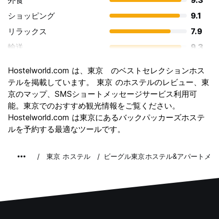
外食
9.3
ショッピング
9.1
リラックス
7.9
輸送
9.3
観光
9.1
Hostelworld.com は、東京 のベストセレクションホス
文化
9.3
テルを掲載しています。 東京 のホステルのレビュー、東
ナイトライフ
京のマップ、SMSショートメッセージサービス利用可
8.5
能。東京でのおすすめ観光情報をご覧ください。
コストパフォーマンス
7.5
Hostelworld.com は東京にあるバックパッカーズホステ
ルを予約する最適なツールです。
東京 ホステル
ビーグル東京ホステル&アパートメン