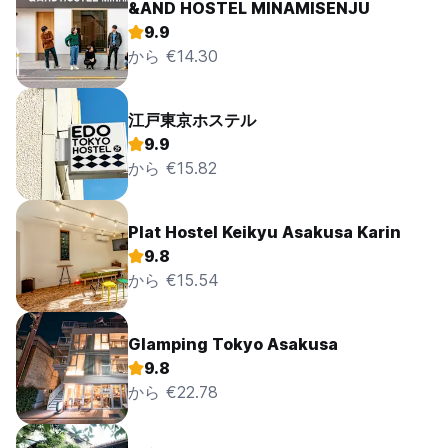
&AND HOSTEL MINAMISENJU
9.9
から €14.30
江戸東京ホステル
9.9
から €15.82
Plat Hostel Keikyu Asakusa Karin
9.8
から €15.54
Glamping Tokyo Asakusa
9.8
から €22.78