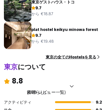
東京ゲストハウス・トコ
9.7
から €18.87
plat hostel keikyu minowa forest
9.7
から €19.48
東京の全てのHostelsを見る
東京
について
8.8
素晴らしい
(698 レビュー一覧)
アクティビティ
9.2