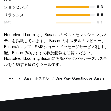
ショッピング
8.6
リラックス
8.8
輸送
9.1
観光
8.6
Hostelworld.com は、Busan のベストセレクションホス
文化
8.4
テルを掲載しています。 Busan のホステルのレビュー、
ナイトライフ
Busanのマップ、SMSショートメッセージサービス利用可
8.3
能。Busanでのおすすめ観光情報をご覧ください。
コストパフォーマンス
8.6
Hostelworld.com はBusanにあるバックパッカーズホステ
ルを予約する最適なツールです。
Busan ホステル
One Way Guesthouse Busan