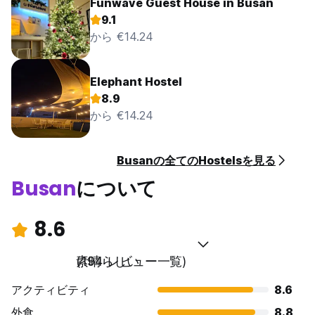
Funwave Guest House in Busan
9.1
から €14.24
Elephant Hostel
8.9
から €14.24
Busanの全てのHostelsを見る
Busan
について
8.6
素晴らしい
(194 レビュー一覧)
アクティビティ
8.6
外食
8.8