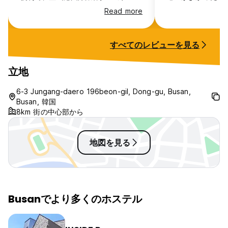
らも近いので、歩いて20〜30分で来
はけが悪いのとエ
Read more
れます。チェックイン前・チェックア
で、階段でスーツ
ウト後で荷物を預かってもらえたので
なければならない
助かりました。値段の割に室内内装も
はあります。でも
すべてのレビューを見る
綺麗で2人でキャリーケースを広げる
なく過ごせました
スペースも十分にありました。スタッ
フの方々がフレンドリーで雰囲気がと
立地
ても良かったです^_^ ○悪かった点 2
段ベッドだったのですが、作りが緩い
6-3 Jungang-daero 196beon-gil, Dong-gu, Busan,
のか少しでも動くと揺れます。トイレ
Busan, 韓国
から若干下水の臭いが上がってきてま
8km 街の中心部から
した。シャワールームのドアを閉めて
おけば気になりませんでした。 受付
はカフェと併設されており、宿泊者は
地図を見る
ドリンクが全部500Ｗで購入できま
す。私達はシャワーとベッドがあれば
充分だったので、立地も良く値段も安
いのでまた機会があれば利用したいで
す^_^
Busanでより多くのホステル