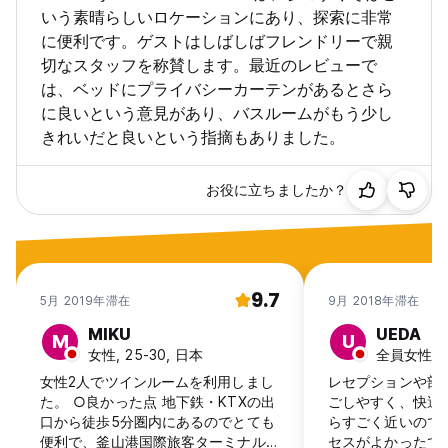
いう素晴らしいロケーションにあり、探索に非常
に便利です。ゲストはしばしばフレンドリーで親
切なスタッフを称賛します。最近のレビューで
は、ベッドにプライバシーカーテンがあるとさら
に良いという意見があり、バスルームがもう少し
きれいだと良いという指摘もありました。
お役に立ちましたか？
9.7
5月 2019年滞在
9月 2018年滞在
MIKU
UEDA
M
U
女性, 25-30, 日本
全員女性客, 
女性2人でツインルームを利用しまし
レセプションや部
た。 ○良かった点 地下鉄・KTXの出
ごしやすく、快適
口から徒歩5分圏内にあるのでとても
らすごく近いので
便利で、釜山港国際旅客ターミナルか
セスがよかったで