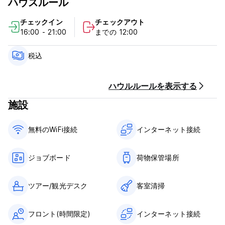
ハウスルール
利用規約：
チェックイン
チェックアウト
無料キャンセル: 到着の 2 日前まで、宿泊施設はキャンセル料を
16:00 - 21:00
までの 12:00
請求しません。
チェックイン 16:00～21:00
チェックアウト 12:00まで
税込
到着時のお支払い: 現金のみ
年齢制限: 18 歳未満の未成年者は男女混合ドミトリーに宿泊でき
ません
ハウルルールを表示する
税込み
施設
朝食は含まれておりません
門限なし
ペットお断り
無料のWiFi接続
インターネット接続
ホステル全館禁煙
当日予約は21時まで承ります (Auto-translated from original
language)
ジョブボード
荷物保管場所
ツアー/観光デスク
客室清掃
フロント(時間限定)
インターネット接続