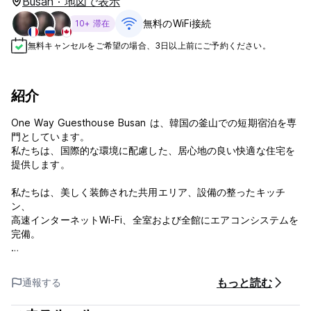
Busan · 地図で表示
無料のWiFi接続
10+ 滞在
無料キャンセルをご希望の場合、3日以上前にご予約ください。
紹介
One Way Guesthouse Busan は、韓国の釜山での短期宿泊を専
門としています。
私たちは、国際的な環境に配慮した、居心地の良い快適な住宅を
提供します。
私たちは、美しく装飾された共用エリア、設備の整ったキッチ
ン、
高速インターネットWi-Fi、全室および全館にエアコンシステムを
完備。
フレンドリーでプロフェッショナルな多言語を話すスタッフがゲ
ストハウスへお迎えします。
もっと読む
通報する
私たちの目標は、韓国で安全で快適で思い出に残る体験をしてい
ただくことです。