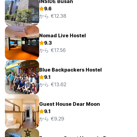
INSIDE Busan
9.6
から €12.38
Nomad Live Hostel
9.3
から €17.56
Blue Backpackers Hostel
9.1
から €13.62
Guest House Dear Moon
9.1
から €9.29