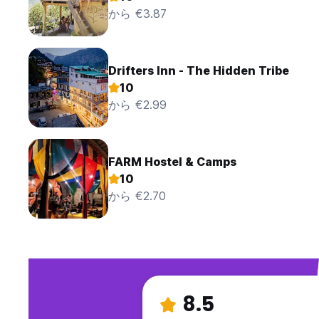
から €3.87
Drifters Inn - The Hidden Tribe
10
から €2.99
FARM Hostel & Camps
10
から €2.70
8.5