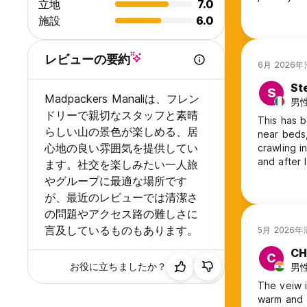
立地
7.0
施設
6.0
レビューの要約
6月 2026
St
S
Madpackers Manaliは、フレン
男性,
ドリーで親切なスタッフと素晴
This has b
らしい山の景色が楽しめる、居
near beds,
心地の良い雰囲気を提供してい
crawling i
and after
ます。社交を楽しみたい一人旅
exactly in
やグループに最適な場所です
chain but 
が、最近のレビューでは清潔さ
の問題やアクセス路の難しさに
言及しているものもあります。
5月 2026
CH
C
お役に立ちましたか？
男性,
The veiw i
warm and 