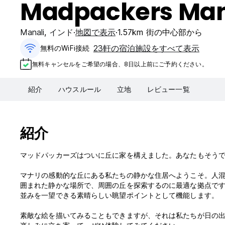
Madpackers Man
Manali
,
インド
地図で表示
1.57km 街の中心部から
23軒の宿泊施設をすべて表示
無料のWiFi接続
無料キャンセルをご希望の場合、8日以上前にご予約ください。
紹介
ハウスルール
立地
レビュー一覧
紹介
マッドパッカーズはついに丘に家を構えました。あなたもそうです
マナリの感動的な丘にある私たちの静かな住居へようこそ。人
囲まれた静かな場所で、周囲の丘を探索するのに最適な拠点で
並みを一望できる素晴らしい眺望ポイントとして機能します。
素敵な絵を描いてみることもできますが、それは私たちが日の