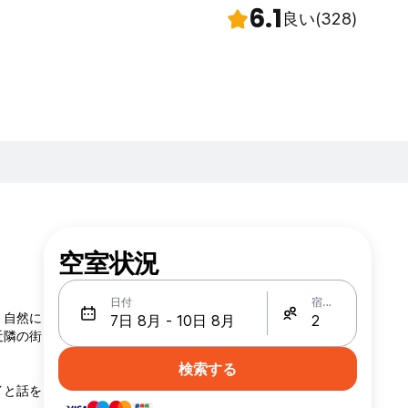
6.1
良い
(328)
空室状況
日付
宿泊人数
。自然に
近隣の街
検索する
イと話を