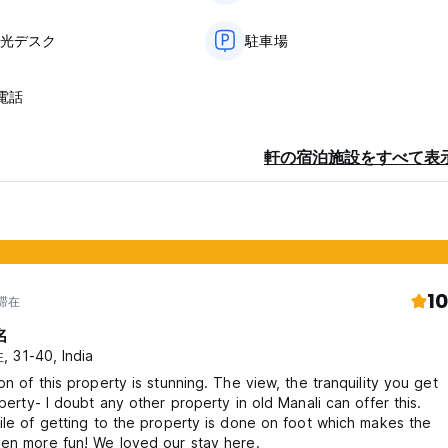
観光デスク
駐車場
電話
軒の宿泊施設をすべて表
10
年滞在
名
 31-40, India
on of this property is stunning. The view, the tranquility you get
operty- I doubt any other property in old Manali can offer this.
ile of getting to the property is done on foot which makes the
ven more fun! We loved our stay here.