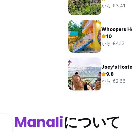
から €3.41
Whoopers Ho
10
から €4.13
Joey's Hoste
9.8
から €2.66
Manali
について