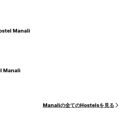
stel Manali
l Manali
Manaliの全てのHostelsを見る