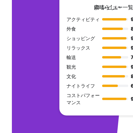
素晴らしい
(3 レビュー一覧
アクティビティ
外食
ショッピング
リラックス
輸送
7
観光
文化
ナイトライフ
コストパフォー
マンス