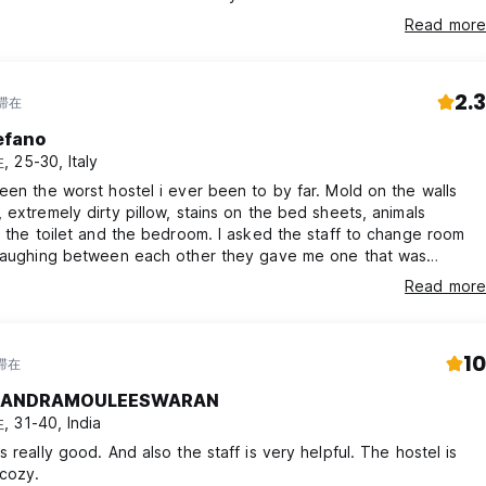
Read more
2.3
年滞在
efano
 25-30, Italy
een the worst hostel i ever been to by far. Mold on the walls
 extremely dirty pillow, stains on the bed sheets, animals
n the toilet and the bedroom. I asked the staff to change room
 laughing between each other they gave me one that was
 the same conditions. It is supposed to be from the Madpacker
Read more
all the insignia has been taken off
10
年滞在
ANDRAMOULEESWARAN
 31-40, India
s really good. And also the staff is very helpful. The hostel is
cozy.