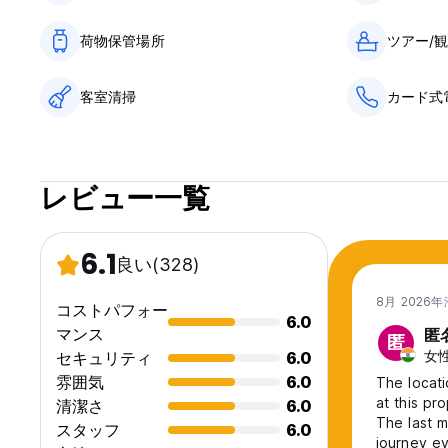
荷物保管場所
ツアー/
客室清掃
カード式
レビュー一覧
6.1
良い
(328)
8月 2026
コストパフォー
6.0
マンス
匿
匿
女性,
セキュリティ
6.0
雰囲気
6.0
The locati
at this pr
清潔さ
6.0
The last m
スタッフ
6.0
journey e