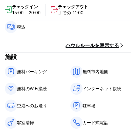
ルーム、リビングルーム、設備の整ったキッチンはゲスト全員の
チェックイン
チェックアウト
共有スペースです。
15:00 - 20:00
までの 11:00
HumesHouse @ Hillcrestの条件とポリシー:
税込
取り消し規約：
返金不可の料金: 予約総額が課金されます。
返金可能料金: 宿泊の 2 日前までに無料でキャンセルできます。
ハウルルールを表示する
この宿泊施設はセルフチェックインであり、宿泊施設での支払い
施設
は受け付けていないため、事前に料金が請求されます。
チェックインは午後3時から
無料パーキング
無料市内地図
午前11時までにチェックアウト
無料のWiFi接続
インターネット接続
清掃料金 - 1 人あたり 10 ドル (料金には含まれません)
税金は含まれておりません。
空港へのお送り
駐車場
一般的な：
客室清掃
カード式電話
門限はありません。
18歳未満のお客様のご利用はお断りしております。
禁煙。