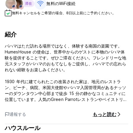
無料のWiFi接続
滞在
無料キャンセルをご希望の場合、8日以上前にご予約ください。
紹介
バハマはただ訪れる場所ではなく、体験する南国の楽園です。
HumesHouse の使命は、世界中からのゲストに本物のバハマ体
験を提供することです。ぜひご滞在ください。フレンドリーな地
元スタッフがバハマのおもてなしをご提供し、バハマでの忘れら
れない経験をお楽しみください。
1930 年代に建てられたこの改装された家は、地元のレストラ
ン、ビーチ、病院、米国大使館やバハマ入国管理局があるナッソ
ーのダウンタウン中心部まで徒歩 15 分の静かなコミュニティに
位置しています。人気のGreen Parrotレストランやベイストリー
トマリーナまで徒歩5分です。
もっと読む
通報する
宿泊施設には、個室 3 室、女性専用ドミトリー 1 室、男女共用
ドミトリー 1 室の合計 5 つの異なる部屋があります。宿泊施設
ハウスルール
には 5 つの部屋に分かれて合計 15 台のベッドがあります。バス