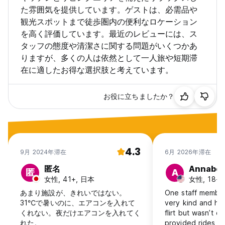
た雰囲気を提供しています。ゲストは、必需品や
観光スポットまで徒歩圏内の便利なロケーション
を高く評価しています。最近のレビューには、ス
タッフの態度や清潔さに関する問題がいくつかあ
りますが、多くの人は依然として一人旅や短期滞
在に適したお得な選択肢と考えています。
お役に立ちましたか？
4.3
9月 2024年滞在
6月 2026年滞在
匿名
Annabel
匿
A
女性, 41+, 日本
女性, 18-2
あまり施設が、きれいではない。
One staff member
31℃で暑いのに、エアコンを入れて
very kind and help
くれない。夜だけエアコンを入れてく
flirt but wasn’t c
れた。
provided rides (