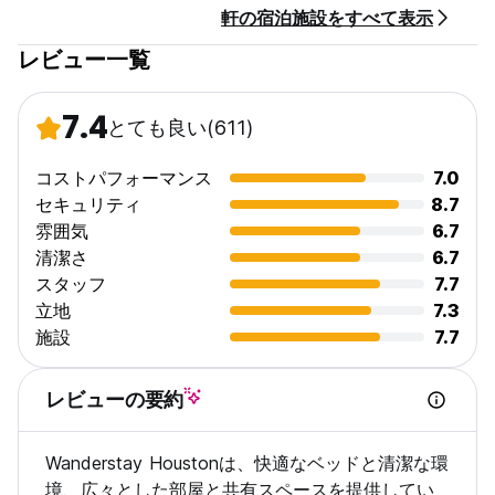
軒の宿泊施設をすべて表示
レビュー一覧
全てのお部屋に異なるテーマがございます！ビヨンセをテーマに
した女性専用ドミトリー、ロデオをテーマにした男女共用ドミト
リー、ヒューストン スポーツ チームの男女共用ルーム、ダイバ
7.4
とても良い
(611)
ーシティ シティの男女共用ルームなどがあります。) ワンダース
テイ ヒューストンには、完全に体験する必要がある雰囲気があり
ます。完全に理解されました。これは、米国で 4 番目に大きく、
コストパフォーマンス
7.0
最も多様な都市に滞在して探索するのに最適なヒューストン ホス
セキュリティ
8.7
テルです。
雰囲気
6.7
清潔さ
6.7
コンセント、扇風機、ランプ、個人用ロッカーも多数ございま
スタッフ
7.7
す。
立地
7.3
ヒューストン滞在中に楽しいことや見るべき興味深い場所を探し
施設
7.7
ている場合は、以下にリストされている場所のいくつかをチェッ
クしてください。これらの場所はすべて、当社の所在地から徒
歩、自転車、または車ですぐの距離にあります。
レビューの要約
ディスカバリー グリーン: 2.4 マイル、トヨタ センター: 2 マイ
Wanderstay Houstonは、快適なベッドと清潔な環
ル、BBVA コンパス スタジアム: 2.3 マイル、ミニッツ メイド パ
ーク: 2.6 マイル、ジョージ R ブラウン コンベンション センタ
境、広々とした部屋と共有スペースを提供してい