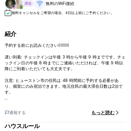
無料のWiFi接続
滞在
無料キャンセルをご希望の場合、4日以上前にご予約ください。
紹介
予約する前にお読みください!!!!!!!!!
遅い到着: チェックインは午後 3 時から午後 9 時までです。チェ
ックイン日の午後 8 時までにご連絡いただければ、午後 9 時以
降にご到着いただいても大丈夫です。
注意: ヒューストン市の住民は 48 時間前に予約する必要があ
り、個室にのみ宿泊できます。地元住民の最大滞在日数は2泊で
す。
支払いに関する注意: 予約時にお支払いいただくデポジットは、
ホステルワールドの手数料です (ホステルには支払われません)。
もっと読む
通報する
ワンダーステイ ヒューストン ホステルでは、宿泊料金全額を請
求する返金不可の料金を予約した場合を除き、ご予約時に 1 泊分
ハウスルール
の宿泊料金と同等の料金を請求させていただきます。