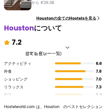
から €39.38
り、先着順で 1 泊あたり 10 ドルの追加料金でご利用いただけま
す (駐車場の料金はチェックイン時にお支払いいただけます)。移
動には自転車、徒歩、公共交通機関の利用をお勧めします。レン
Houstonの全てのHostelsを見る
タル自転車をご用意しておりますので、先着順でご利用いただけ
ます。
Houston
について
ハウスキーピング:
既成ベッドのシーツ、枕、毛布、タオル、手ぬぐいが各ゲストに
7.2
提供されます。長期滞在の場合は途中でシート交換をさせていた
だきます。
とても良い
(29 レビュー一覧)
お支払いはデビットカードまたはクレジットカードのみで、現金
は受け付けておりません。 (Auto-translated from original
アクティビティ
6.6
language)
外食
7.8
ショッピング
7.0
リラックス
7.3
輸送
6.9
観光
7.3
Hostelworld.com は、Houston のベストセレクション