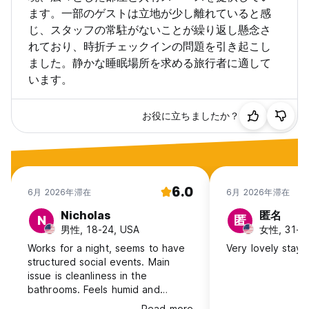
ー: 2.9 マイル、NRG スタジアム: 9 マイル。
ます。一部のゲストは立地が少し離れていると感
じ、スタッフの常駐がないことが繰り返し懸念さ
ワンダーステイ ヒューストンのポリシーと条件:
れており、時折チェックインの問題を引き起こし
ました。静かな睡眠場所を求める旅行者に適して
キャンセルポリシー：到着の72時間前（3日前）
います。
今すぐ支払う = ホステルワールドの手数料 (この部分はホステル
には支払われません)
お役に立ちましたか？
到着時に支払う = これはホステルに直接支払うべき金額です。返
金不可の予約の場合、チェックイン時に宿泊料金総額が課金され
ますのでご注意ください。通常のご予約の場合、ご予約時に 1 名
あたり 1 泊分の宿泊料金を請求させていただきます。
6.0
6月 2026年滞在
6月 2026年滞在
チェックインは午後 3 時から午後 9 時までです。チェックイン
日の午後 8 時までにご連絡いただければ、午後 9 時以降にご到
Nicholas
匿名
N
匿
着いただいても大丈夫です。
男性, 18-24, USA
女性, 31-4
Works for a night, seems to have
Very lovely stay!
チェックアウトは午前11時です。レイト チェックアウト (午前 11
structured social events. Main
時以降) には 10 ドルのレイト チェックアウト料金がかかり、チ
issue is cleanliness in the
ェックアウト時間が正午まで延長されます。
bathrooms. Feels humid and
somewhat neglected.
Read more