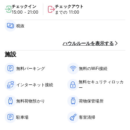
チェックイン
チェックアウト
1. 体調が優れない場合は、チェックインをご遠慮ください。
15:00 - 21:00
までの 11:00
2. ゲート付き駐車場をご希望の場合は、チェックインの 24 時間
前までにお知らせください。
3. 予約の詳細には有効な電話番号を含める必要があります。
税抜
4. 使用したいクレジット カードまたはデビット カードに関連付
けられた請求先住所を含める必要があります。そうしないと、取
引が拒否される可能性があります。
ハウルルールを表示する
施設
ありがとう！
-------------------------------------------------- -----------------
--------------------------------- ----------------------------------
無料パーキング
無料のWiFi接続
---------------- ---------------------------------
- フルサイズのベッド!!
無料セキュリティロッカ
- 無料Wi-Fi
インターネット接続
ー
- 無料の路上駐車（安全なゲート付き駐車場は1泊あたり10ドル）
- 無料の屋外ハンモック
- フリーゲーム
無料荷物預かり
荷物保管場所
- 無料のリネンとタオル
- レンタル自転車あり（少額の料金）
駐車場
客室清掃
- フルゲスト用キッチン
- セキュリティ保管ロッカー
- 無料のコーヒー/紅茶