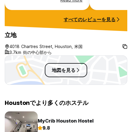
クレジットカードまたはデビットカードによるお支払い。プリペ
イドカードはご利用いただけません。ワンダーステイ ヒュースト
ンはキャッシュレス宿泊施設です。
**注意: 予約に使用するカードの名前はゲストの名前と一致する
すべてのレビューを見る
必要があります。**
立地
有効な運転免許証、身分証明書、パスポート、および予約時に使
用したクレジット/デビットカードをご提示ください。
4018 Chartres Street, Houston, 米国
3.7km 街の中心部から
門限はありません。
ペットの同伴は禁止です。
地図を見る
指定された屋外エリアを除き、禁煙です。
最長滞在期間は暦年あたり 14 日間です。
宿泊のお客様は 18 歳以上である必要があります。グループでご
Houstonでより多くのホステル
旅行の場合は、チェックイン時に各旅行者に身分証明書と登録フ
ォームの提示が必要となります。
MyCrib Houston Hostel
駐車場：
9.8
路上駐車場が無料で利用可能です。ゲート付き駐車場が 3 か所あ