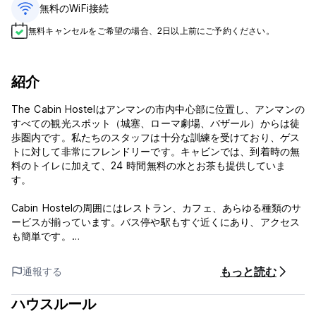
無料のWiFi接続
無料キャンセルをご希望の場合、2日以上前にご予約ください。
紹介
The Cabin Hostelはアンマンの市内中心部に位置し、アンマンの
すべての観光スポット（城塞、ローマ劇場、バザール）からは徒
歩圏内です。私たちのスタッフは十分な訓練を受けており、ゲス
トに対して非常にフレンドリーです。キャビンでは、到着時の無
料のトイレに加えて、24 時間無料の水とお茶も提供していま
す。
Cabin Hostelの周囲にはレストラン、カフェ、あらゆる種類のサ
ービスが揃っています。バス停や駅もすぐ近くにあり、アクセス
も簡単です。
The Cabin Hostelでは、無料Wi-Fi、24時間対応のフロントデス
もっと読む
通報する
ク、エアコン完備の客室、コーヒーステーションを提供していま
す。素敵な環境と共用エリアがあり、敷地内には小さくて居心地
ハウスルール
の良いテラスがあり、写真のコピーや書類の印刷は無料です。リ