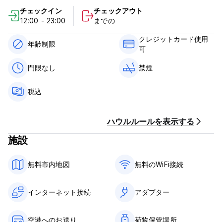
クエストに応じて伝統的な朝食も提供しています。
チェックイン
チェックアウト
12:00 - 23:00
までの
ザ キャビン ホステルのポリシーと条件:
クレジットカード使用
キャンセルポリシー: 到着の24時間前まで。
年齢制限
可
チェックインは12:00～23:00までとなります。
門限なし
禁煙
12:00前にチェックアウトしてください。
到着時に現金、クレジットカード、デビットカードでお支払いく
税込
ださい。
この施設ではクレジット カードの事前承認を行う場合がありま
す。
ハウルルールを表示する
一般的な：
施設
税金が含まれています。
朝食は含まれておりません。
門限はありません。
無料市内地図
無料のWiFi接続
禁煙。
最長滞在は14日間です。
(Auto-translated from original language)
インターネット接続
アダプター
空港へのお送り
荷物保管場所