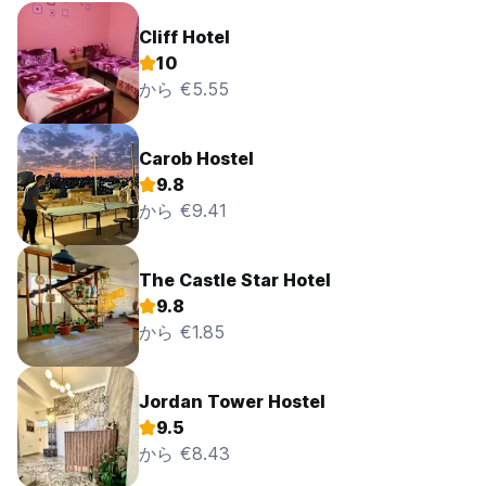
Cliff Hotel
10
から €5.55
Carob Hostel
9.8
から €9.41
The Castle Star Hotel
9.8
から €1.85
Jordan Tower Hostel
9.5
から €8.43