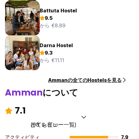
Battuta Hostel
9.5
から €8.89
Darna Hostel
9.3
から €11.11
Ammanの全てのHostelsを見る
Amman
について
7.1
とても良い
(98 レビュー一覧)
アクティビティ
7.9