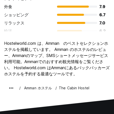
外食
7.9
ショッピング
6.7
リラックス
7.0
輸送
6.2
観光
7.7
Hostelworld.com は、Amman のベストセレクションホ
文化
8.0
ステルを掲載しています。 Amman のホステルのレビュ
ナイトライフ
ー、Ammanのマップ、SMSショートメッセージサービス
5.6
利用可能。Ammanでのおすすめ観光情報をご覧くださ
コストパフォーマンス
7.2
い。 Hostelworld.com はAmmanにあるバックパッカーズ
ホステルを予約する最適なツールです。
Amman ホステル
The Cabin Hostel