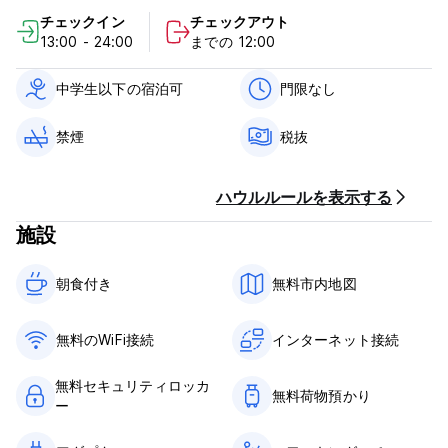
場合、またはノーショーの場合は、滞在の最初の1泊分の料金が課
チェックイン
チェックアウト
金されます。
13:00 - 24:00
までの 12:00
チェックインは13:00～14:00までとなります。
12:00前にチェックアウトしてください。
中学生以下の宿泊可
門限なし
到着時に現金でお支払いください。
禁煙
税抜
税金が含まれています。
朝食込み。
ハウルルールを表示する
門限はありません。
18歳未満のお客様のご利用はお断りしております。
施設
禁煙。 (Auto-translated from original language)
朝食付き‎
無料市内地図
無料のWiFi接続
インターネット接続
無料セキュリティロッカ
無料荷物預かり
ー