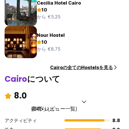
Cecilia Hotel Cairo
10
から €5.25
Nour Hostel
10
から €8.75
Cairoの全てのHostelsを見る
Cairo
について
8.0
素晴らしい
(345 レビュー一覧)
アクティビティ
8.8