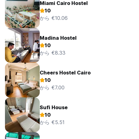
Miami Cairo Hostel
10
から €10.06
Madina Hostel
10
から €8.33
Cheers Hostel Cairo
10
から €7.00
Sufi House
10
から €5.51