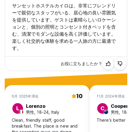
サンセットホステルカイロは、非常にフレンドリ
ーで親切なスタッフがいる、居心地の良い雰囲気
を提供しています。ゲストは素晴らしいロケーシ
ョンと、個別の照明とコンセント付きベッドを含
む、清潔でモダンな設備を高く評価しています。
楽しく社交的な体験を求める一人旅の方に最適で
す。
お役に立ちましたか？
10
6月 2025年滞在
11月 2024年滞在
Lorenzo
Cooper
L
C
男性, 18-24, Italy
男性, 18-2
Clean, friendly staff, good
There’s better ou
breakfast. The place is new and
the reception guys are doing