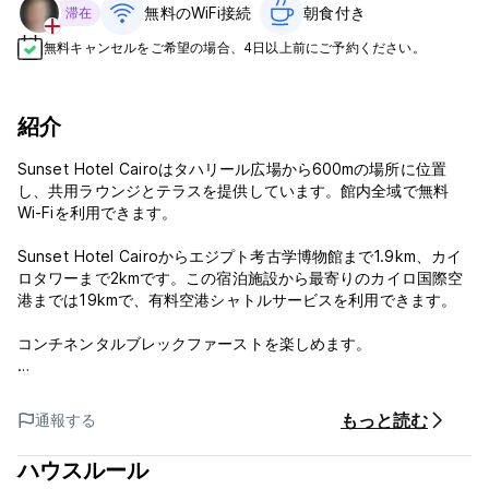
無料のWiFi接続
朝食付き‎
滞在
無料キャンセルをご希望の場合、4日以上前にご予約ください。
紹介
Sunset Hotel Cairoはタハリール広場から600mの場所に位置
し、共用ラウンジとテラスを提供しています。館内全域で無料
Wi-Fiを利用できます。
Sunset Hotel Cairoからエジプト考古学博物館まで1.9km、カイ
ロタワーまで2kmです。この宿泊施設から最寄りのカイロ国際空
港までは19kmで、有料空港シャトルサービスを利用できます。
コンチネンタルブレックファーストを楽しめます。
サンセット ホテル カイロ - 利用規約
もっと読む
通報する
フロントは24時間対応です。
ハウスルール
キャンセルポリシー: 到着の72時間前まで。キャンセルが遅れた