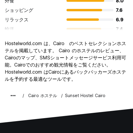
外食
8.0
ショッピング
7.6
リラックス
6.9
輸送
7.4
観光
9.1
Hostelworld.com は、Cairo のベストセレクションホス
文化
9.0
テルを掲載しています。 Cairo のホステルのレビュー、
ナイトライフ
Cairoのマップ、SMSショートメッセージサービス利用可
6.7
能。Cairoでのおすすめ観光情報をご覧ください。
コストパフォーマンス
8.9
Hostelworld.com はCairoにあるバックパッカーズホステ
ルを予約する最適なツールです。
Cairo ホステル
Sunset Hostel Cairo