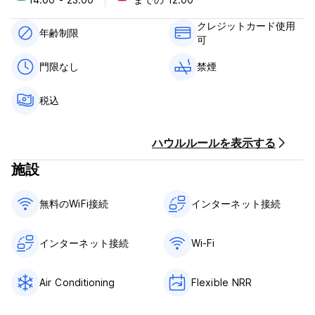
空港からレッドドアーズ ホステル ニア LTC グロドックへの行き
方
クレジットカード使用
RedDoorz Hostel Near LTC Glodokはスカルノハッタ国際空港
年齢制限
可
から20.3kmの距離にあります。ここに行くにはタクシーが最良の
手段です。
門限なし
禁煙
利用規約：
税込
キャンセルポリシー：ご到着の1日前まで。キャンセルが遅れた場
合、またはノーショーの場合は、滞在の最初の1泊分の料金が課金
されます。
ハウルルールを表示する
チェックインは14:00～23:00までとなります。
12:00前にチェックアウトしてください。
施設
到着時に現金、クレジットカードでお支払いください。
税金が含まれています。
朝食は含まれておりません。
無料のWiFi接続
インターネット接続
門限はありません。
13歳未満のお客様のご利用はお断りしております。
ホステル全館禁煙
インターネット接続
Wi-Fi
受付営業時間・時間 24時間
ご予約を確保するために、1泊目の宿泊料金に事前承認料金をお支
Air Conditioning
Flexible NRR
払いいただきます。
(Auto-translated from original language)