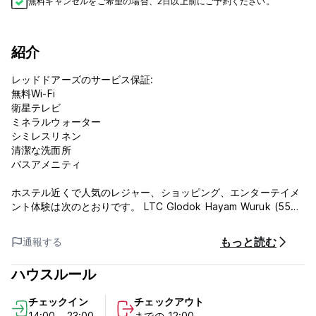
無料キャンセルをご希望の場合、2日以上前にご予約ください。
紹介
レッドドアーズのサービス保証:
無料Wi-Fi
衛星テレビ
ミネラルウォーター
シミレスリネン
清潔な洗面所
バスアメニティ
ホステル近くで人気のレジャー、ショッピング、エンターテイメ
ント体験は次のとおりです。 LTC Glodok Hayam Wuruk (550
m)、チャイナタウン マーケット グロドック (600 m)、インドネ
シア銀行博物館 (1.8 km)、ジャカルタ歴史博物館 (2.5 km)、ロ
もっと読む
通報する
カサリ広場 (2.5 km)、エラジャヤプラザ (2 ,6 km)、™ シーズン
シティ (3.1 km)、ガジャ マダ プラザ (3.2 km)、マンガ ドゥア
ハウスルール
モール (3.9 km)、バハリ博物館 (4.6 km)、タマン インピアン
ジャヤ アンチョール ( 4.6キロ）。
チェックイン
チェックアウト
14:00 - 23:00
までの 12:00