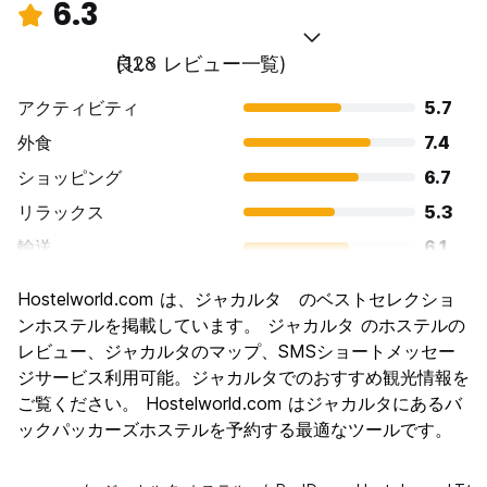
6.3
良い
(128 レビュー一覧)
アクティビティ
5.7
外食
7.4
ショッピング
6.7
リラックス
5.3
輸送
6.1
観光
5.7
Hostelworld.com は、ジャカルタ のベストセレクショ
文化
6.5
ンホステルを掲載しています。 ジャカルタ のホステルの
ナイトライフ
レビュー、ジャカルタのマップ、SMSショートメッセー
6.3
ジサービス利用可能。ジャカルタでのおすすめ観光情報を
コストパフォーマンス
6.7
ご覧ください。 Hostelworld.com はジャカルタにあるバ
ックパッカーズホステルを予約する最適なツールです。