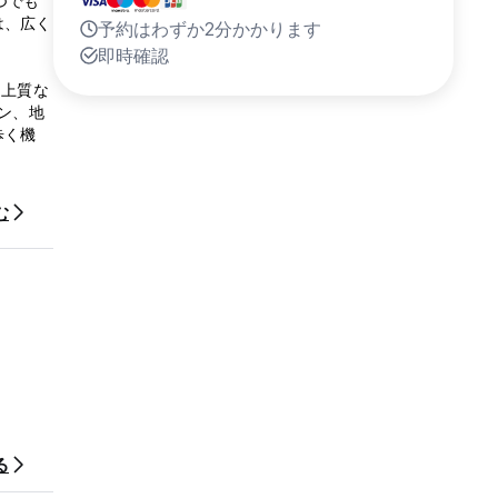
つでも
は、広く
予約はわずか2分かかります
即時確認
に上質な
ン、地
歩く機
ーオブカ
む
ってくだ
る