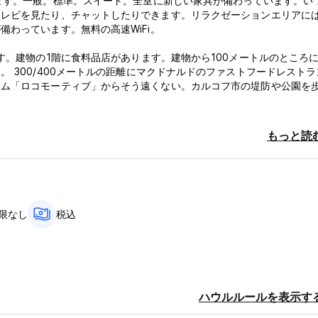
ます。一般。標準。スイート。全室に新しい家具が備わっています。い
テレビを見たり、チャットしたりできます。リラクゼーションエリアに
わっています。無料の高速WiFi。
す。建物の1階に食料品店があります。建物から100メートルのところ
 300/400メートルの距離にマクドナルドのファストフードレストラ
ジム「ロコモーティブ」からそう遠くない。カルコフ市の堤防や公園を
したり、エンターテイメントイベントを開催したり、美しい街のヒーロ
もっと読
、問題の解決をお手伝いします。チケットやその他の願いの購入を手伝
良い気分になります！予約、電話！
限なし
税込
ハウルルールを表示す