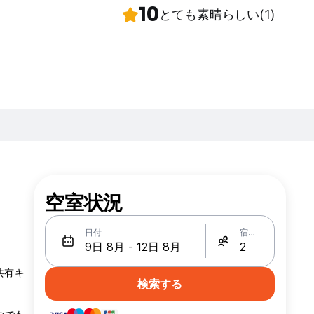
10
とても素晴らしい
(1)
空室状況
日付
宿泊人数
共有キ
検索する