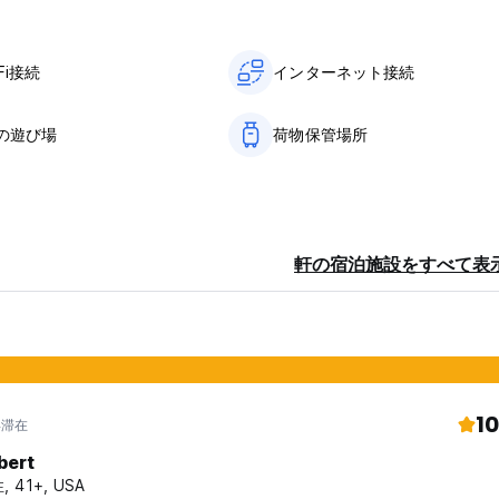
Fi接続
インターネット接続
の遊び場
荷物保管場所
軒の宿泊施設をすべて表
10
年滞在
bert
, 41+, USA