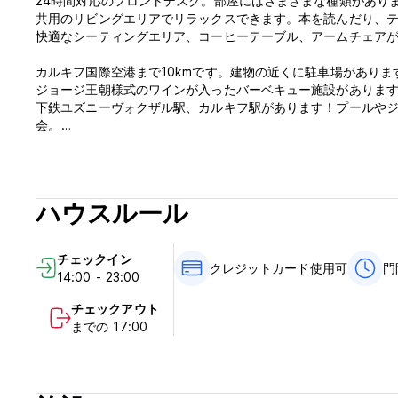
24時間対応のフロントデスク。部屋にはさまざまな種類があり
共用のリビングエリアでリラックスできます。本を読んだり、
快適なシーティングエリア、コーヒーテーブル、アームチェアが備
カルキフ国際空港まで10kmです。建物の近くに駐車場がありま
ジョージ王朝様式のワインが入ったバーベキュー施設があります。
下鉄ユズニーヴォクザル駅、カルキフ駅があります！プールや
会。
リクエストに応じて、ドライバーと一緒に軽い交通機関を注文
ルキフ周辺を散策したりできます。スタッフはフレンドリーで
さい！
ハウスルール
私たちのホステル「PERRON」を訪れた後は、楽しい思い出と
チェックイン
住所：Kharkov、st。 Ryleeva、60歳
クレジットカード使用可
門
14:00 - 23:00
チェックアウト
までの 17:00