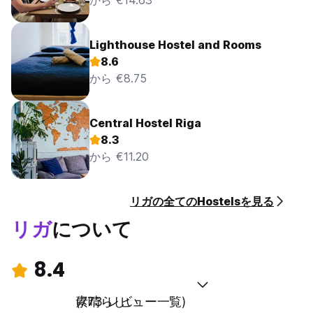
から €14.63
Lighthouse Hostel and Rooms
8.6
から €8.75
Central Hostel Riga
8.3
から €11.20
リガの全てのHostelsを見る
リガ
について
8.4
素晴らしい
(773 レビュー一覧)