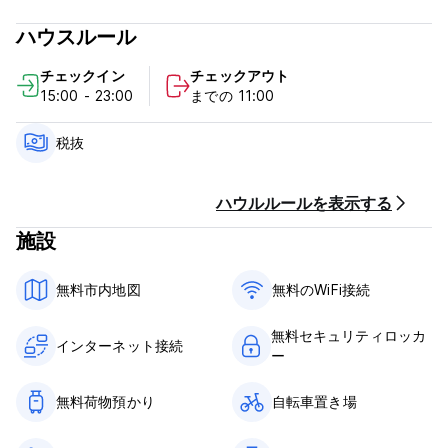
キャンセルポリシー: 到着の24時間前まで。キャンセルが遅れた
ハウスルール
場合、またはノーショーの場合は、滞在の最初の1泊分の料金が課
金されます。
チェックイン
チェックアウト
15:00 - 23:00
までの 11:00
チェックインは15時から。
11:00前にチェックアウトしてください。
税抜
到着時にクレジットカード、デビットカードでお支払いくださ
い。ホステルは到着前にカードの事前承認を行う場合がありま
す。
ハウルルールを表示する
施設
税金が含まれています。
朝食は含まれておらず、提供されていません。
無料市内地図
無料のWiFi接続
門限はありません。
無料セキュリティロッカ
禁煙。
インターネット接続
ー
リガ旧市街のBlue Bird Hostelには24時間対応のフロントデスク
がありませんのでご注意ください。
無料荷物預かり
自転車置き場
フロントの営業時間は午前 9 時 30 分から午後 18 時までです。