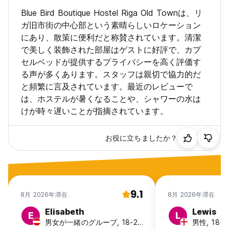
ドリーは午前 10 時 30 分から午後 18 時 30 分までご利用いた
Blue Bird Boutique Hostel Riga Old Townは、リ
だけます。
- リガ旧市街のブルー バード ホステルでは喫煙が禁止されてい
ガ旧市街の中心部という素晴らしいロケーション
ます。喫煙しない場合は料金が発生します。
にあり、散策に便利だと称賛されています。清潔
- 鍵の返却は11:00までです。アーリーチェックアウトを予定して
で美しく装飾された部屋はゲストに好評で、カプ
いる場合は、3階の灰色の郵便ポストに鍵を預けてください。郵
セルベッドが提供するプライバシーを高く評価す
便ポストには「鍵の場合」というメモが付いています。
る声が多くあります。スタッフは親切で協力的だ
- チェックアウト後のお荷物は、3階の共用ルームに午後18時ま
でお預かりいたします。
と頻繁に言及されています。最近のレビューで
- リガ旧市街のブルー バード ホステルに最も近い駐車場は、ジ
は、ホステルが暑くなることや、シャワーの水は
ェカバ アーケード パーキングです。
けが時々遅いことが指摘されています。
- 自転車で旅行する場合は、リガ旧市街のブルー バード ホステ
ルの 2 階の階段に自転車を預けることができます。 (Auto-
translated from original language)
お役に立ちましたか？
9.1
8月 2026年滞在
8月 2026年滞在
Elisabeth
Lewis
E
L
男女が一緒のグループ, 18-24, Austria
男性, 18-24