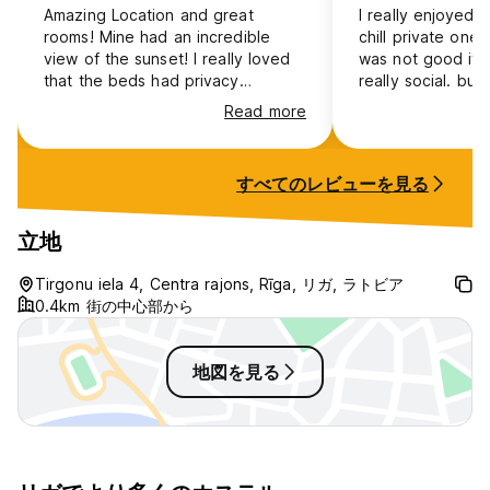
Amazing Location and great
I really enjoyed t
rooms! Mine had an incredible
chill private one.
view of the sunset! I really loved
was not good if 
that the beds had privacy
really social. bu
curtains. As a word of warning the
privacy and solo c
Read more
towel included is relatively small
bunk with curtain
and also the stairs are no joke
easy.
especially if your room is on the
すべてのレビューを見る
5th floor. My roommates were
really nice and I felt very safe.
Would recommend for female solo
立地
travellers too.
Tirgonu iela 4, Centra rajons, Rīga, リガ, ラトビア
0.4km 街の中心部から
地図を見る