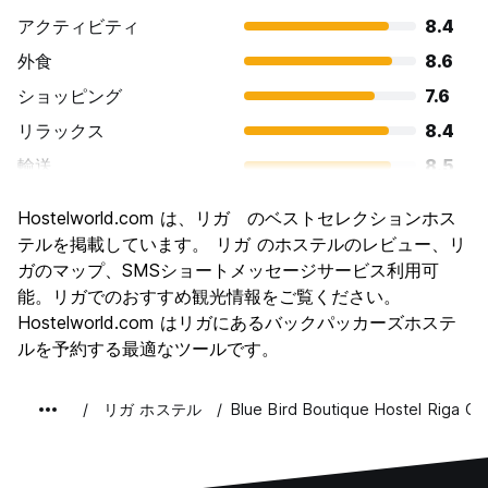
アクティビティ
8.4
外食
8.6
ショッピング
7.6
リラックス
8.4
輸送
8.5
観光
8.5
Hostelworld.com は、リガ のベストセレクションホス
文化
8.7
テルを掲載しています。 リガ のホステルのレビュー、リ
ナイトライフ
ガのマップ、SMSショートメッセージサービス利用可
8.2
能。リガでのおすすめ観光情報をご覧ください。
コストパフォーマンス
8.4
Hostelworld.com はリガにあるバックパッカーズホステ
ルを予約する最適なツールです。
リガ ホステル
Blue Bird Boutique Hostel Riga O