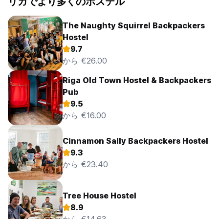
リガでより多くのホステル
The Naughty Squirrel Backpackers
Hostel
9.7
から €26.00
Riga Old Town Hostel & Backpackers
Pub
9.5
から €16.00
Cinnamon Sally Backpackers Hostel
9.3
から €23.40
Tree House Hostel
8.9