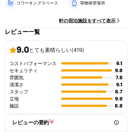
コワーキングスペース
荷物保管場所
18:00PM以降にご到着予定の場合は、ご到着日に予約アカウント
にセルフチェックインの手順が送信されます。
軒の宿泊施設をすべて表示
親愛なるゲストの皆様、ご紹介したいのは
- ホステルへの入り口は「Breivings」レストランを通過すると、
レビュー一覧
「Bluebird」と書かれた大きな白いドアが見えます。
- 建物には「Bluebird Hostel」の名前が書かれた旗があります
- リガ旧市街のブルー バード ホステルには 24 時間対応の清掃サ
9.0
とても素晴らしい
(419)
ービスがありません。ご自身で清掃した後はエリアを清潔に保っ
てください。
- リガ旧市街のブルー バード ホステルにはエレベーターがあり
コストパフォーマンス
9.1
ません。
セキュリティ
9.8
- 退出後は照明を消してください
雰囲気
7.8
- 誤った火災警報を避けるため、調理中はキッチンフードを使用
清潔さ
9.1
してください。
スタッフ
8.7
- チェックアウト日まで鍵を常に携帯してください。そうでない
と部屋に入ることはできません。
立地
9.9
- キーはドアを開けるためにのみ使用され、ドアは自動的に閉ま
施設
8.8
ります。キーでドアを閉める必要はありません。
- 大きなタオルは追加料金がかかります。大きなタオルは2ユーロ
です
レビューの要約
- ランドリーは追加料金がかかります。料金は5ユーロです。ラン