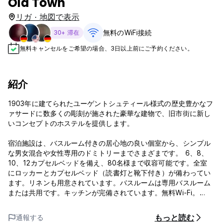
Old Town
リガ · 地図で表示
無料のWiFi接続
30+ 滞在
無料キャンセルをご希望の場合、3日以上前にご予約ください。
紹介
1903年に建てられたユーゲントシュティール様式の歴史豊かなフ
ァサードに数多くの彫刻が施された豪華な建物で、旧市街に新し
いコンセプトのホステルを提供します。
宿泊施設は、バスルーム付きの居心地の良い個室から、シンプル
な男女混合や女性専用のドミトリーまでさまざまです。 6、8、
10、12カプセルベッドを備え、80名様まで収容可能です。全室
にロッカーとカプセルベッド（読書灯と靴下付き）が備わってい
ます。リネンも用意されています。バスルームは専用バスルーム
または共用です。キッチンが完備されています。無料Wi-Fi。
ブルーバードカプセルホステルの条件とポリシー:
もっと読む
通報する