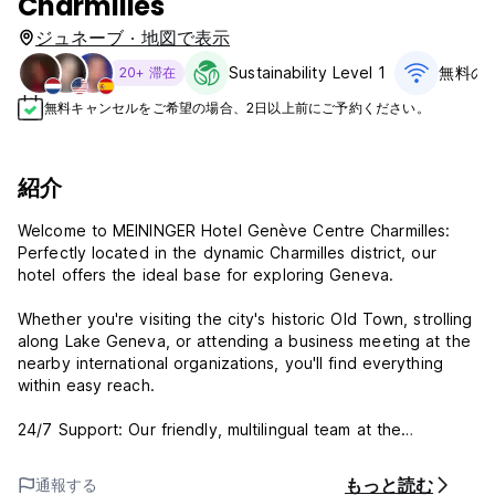
Charmilles
ジュネーブ · 地図で表示
Sustainability Level 1
無料のW
20+ 滞在
無料キャンセルをご希望の場合、2日以上前にご予約ください。
紹介
Welcome to MEININGER Hotel Genève Centre Charmilles:
Perfectly located in the dynamic Charmilles district, our
hotel offers the ideal base for exploring Geneva.
Whether you're visiting the city's historic Old Town, strolling
along Lake Geneva, or attending a business meeting at the
nearby international organizations, you'll find everything
within easy reach.
24/7 Support: Our friendly, multilingual team at the
reception is available around the clock to ensure your stay
is as comfortable and enjoyable as possible.
もっと読む
通報する