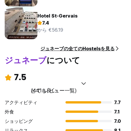
Hotel St-Gervais
7.4
から €56.19
ジュネーブの全てのHostelsを見る
ジュネーブ
について
7.5
とても良い
(441 レビュー一覧)
アクティビティ
7.7
外食
7.1
ショッピング
7.0
リラックス
8.1