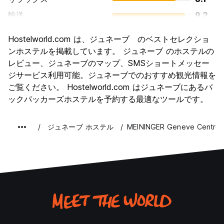
輸送
9.2
観光
8.0
Hostelworld.com は、ジュネーブ のベストセレクショ
文化
8.0
ンホステルを掲載しています。 ジュネーブ のホステルの
ナイトライフ
レビュー、ジュネーブのマップ、SMSショートメッセー
6.7
ジサービス利用可能。ジュネーブでのおすすめ観光情報を
コストパフォーマンス
5.4
ご覧ください。 Hostelworld.com はジュネーブにあるバ
ックパッカーズホステルを予約する最適なツールです。
ジュネーブ ホステル
MEININGER Geneve Centre C