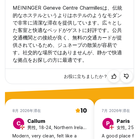
MEININGER Geneve Centre Charmillesは、伝統
的なホステルというよりはホテルのようなモダン
で非常に清潔な滞在を提供しています。広々とし
た客室と快適なベッドがゲストに好評です。公共
交通機関との接続が良く、無料の交通カードが提
供されているため、ジュネーブの散策が容易で
す。社交的な場所ではありませんが、静かで快適
な拠点をお探しの方に最適です。
お役に立ちましたか？
10
8月 2026年滞在
7月 2026年滞在
Callum
Paris
C
P
男性, 18-24, Northern Ireland
女性, 25-30
Modern, very clean, felt like a
A good place for