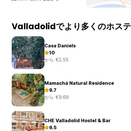
Valladolidでより多くのホス
Casa Daniels
10
から €2.55
Mamachá Natural Residence
9.7
から €9.69
CHE Valladolid Hostel & Bar
9.5