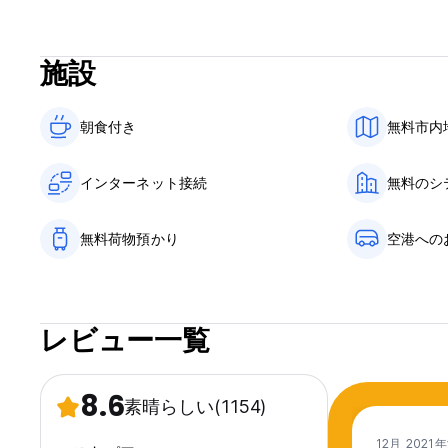
施設
朝食付き‎
無料市内
インターネット接続
無料のシ
無料荷物預かり
空港への
レビュー一覧
8.6
素晴らしい
(1154)
12月 2021