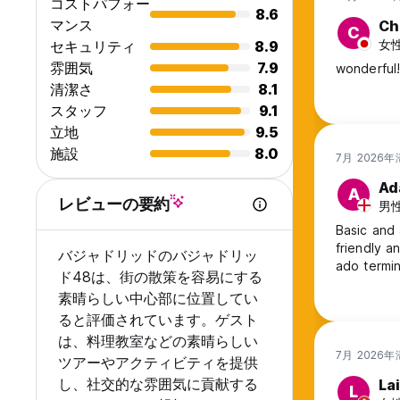
コストパフォー
8.6
マンス
Ch
C
女性
セキュリティ
8.9
雰囲気
7.9
wonderful!
清潔さ
8.1
スタッフ
9.1
立地
9.5
施設
8.0
7月 2026
Ad
A
レビューの要約
男性,
Basic and 
friendly a
バジャドリッドのバジャドリッ
ado termin
ド48は、街の散策を容易にする
素晴らしい中心部に位置してい
ると評価されています。ゲスト
は、料理教室などの素晴らしい
7月 2026
ツアーやアクティビティを提供
し、社交的な雰囲気に貢献する
Lai
L