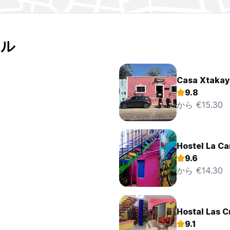
テル
Casa Xtakay
9.8
から €15.30
Hostel La Ca
9.6
から €14.30
Hostal Las 
9.1