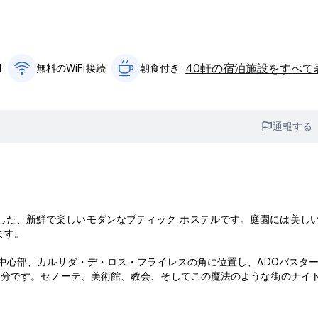
40軒の宿泊施設をすべて
1
無料のWiFi接続
朝食付き‎
通報する
素を保存した、新鮮で楽しいモダンなブティック ホステルです。庭園には美し
ます。
市の歴史的中心部、カルサダ・デ・ロス・フライレスの角に位置し、ADOバスタ
数分です。セノーテ、美術館、教会、そしてこの魔法のような街のナイ