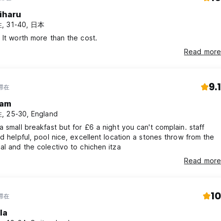
iharu
, 31-40, 日本
 It worth more than the cost.
Read more
9.1
年滞在
am
 25-30, England
a small breakfast but for £6 a night you can't complain. staff
nd helpful, pool nice, excellent location a stones throw from the
al and the colectivo to chichen itza
Read more
10
年滞在
la