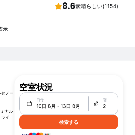
8.6
素晴らしい
(1154)
表示
空室状況
いセノー
日付
宿泊人数
ーミナル
トライ
検索する