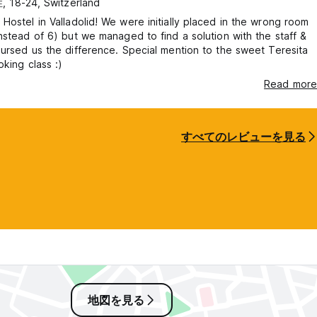
 18-24, Switzerland
adolid! We were initially placed in the wrong room
nstead of 6) but we managed to find a solution with the staff &
ursed us the difference. Special mention to the sweet Teresita
oking class :)
Read more
すべてのレビューを見る
地図を見る