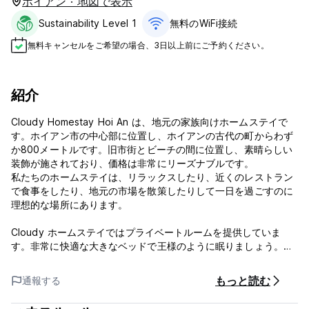
ホイアン · 地図で表示
Sustainability Level 1
無料のWiFi接続
無料キャンセルをご希望の場合、3日以上前にご予約ください。
紹介
Cloudy Homestay Hoi An は、地元の家族向けホームステイで
す。ホイアン市の中心部に位置し、ホイアンの古代の町からわず
か800メートルです。旧市街とビーチの間に位置し、素晴らしい
装飾が施されており、価格は非常にリーズナブルです。
私たちのホームステイは、リラックスしたり、近くのレストラン
で食事をしたり、地元の市場を散策したりして一日を過ごすのに
理想的な場所にあります。
Cloudy ホームステイではプライベートルームを提供していま
す。非常に快適な大きなベッドで王様のように眠りましょう。私
たちの部屋からは庭園の景色を眺めることができ、朝のコーヒー
や午後のビールを飲みながら座って世界の様子を眺めることがで
もっと読む
通報する
きるバルコニーがあります。