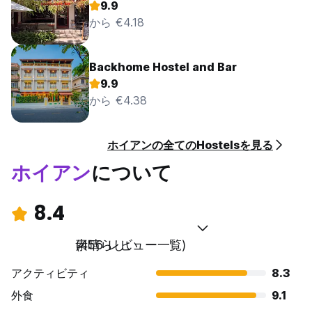
9.9
から €4.18
Backhome Hostel and Bar
9.9
から €4.38
ホイアンの全てのHostelsを見る
ホイアン
について
8.4
素晴らしい
(456 レビュー一覧)
アクティビティ
8.3
外食
9.1