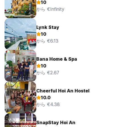
10
から €Infinity
Lynk Stay
10
から €6.13
Bana Home & Spa
10
から €2.67
Cheerful Hoi An Hostel
10.0
から €4.38
SnapStay Hoi An