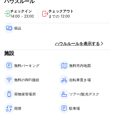
ハウスルール
ホイアンでおすすめのアクティビティをすべて教えてくれるフレ
ンドリーな家族があなたを歓迎します。
チェックイン
チェックアウト
14:00 - 23:00
までの 12:00
利用規約：
キャンセルポリシー：ご到着の2日前まで。キャンセルが遅れた
場合、またはノーショーの場合は、滞在の最初の1泊分の料金が課
税込
金されます。
チェックインは14:00～23:00までとなります。
チェックアウト時間は00:00～12:00です。
ハウルルールを表示する
受付：07:00～22:00
施設
到着時に現金でお支払いください
税金が含まれています。
朝食は含まれておりません。
無料パーキング
無料市内地図
門限はありません。
子供に優しい。
禁煙。
無料のWiFi接続
自転車置き場
ペットは禁止。
パーティー/イベントは禁止されています。 (Auto-translated
from original language)
荷物保管場所
ツアー/観光デスク
両替
駐車場