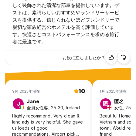
しく装飾された清潔な部屋を提供しています。ゲ
ストは、素晴らしいおすすめやランドリーサービ
スを提供する、信じられないほどフレンドリーで
親切な家族経営のホステルを高く評価していま
す。快適さとコストパフォーマンスを求める旅行
者に最適です。
お役に立ちましたか？
10
9月 2025年滞在
1月 2025年滞在
Jane
匿名
J
匿
全員女性客, 25-30, Ireland
女性, 25-30
Highly recommend. Very clean &
Beautiful Homest
landlady is very helpful. She gave
Vietnam and so c
us loads of good
town. Would rec
recommendations. Airport pick
friend