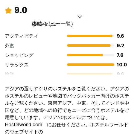
9.0
素晴らしい
(5 レビュー一覧)
アクティビティ
9.6
外食
9.2
ショッピング
7.6
リラックス
10.0
輸送
9.6
観光
9.2
アジアの選りすぐりのホステルをご覧ください。アジアの
文化
8.4
ホステルのレビューや地図でバックパッカー向けのホステ
ナイトライフ
ルをご覧ください。東南アジア、中東、そしてインドや中
7.6
国など、どの地域への旅行でもニーズに合うホステルをご
コストパフォーマンス
9.6
用意しています。アジアのホステルについては、
Hostelworld.com にお任せください。ホステルワールド
のウェブサイトの