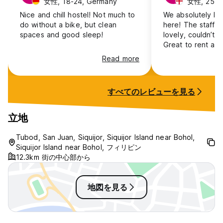
女性, 18-24, Germany
女性, 25-30
Nice and chill hostel! Not much to
We absolutely lo
do without a bike, but clean
here! The staff h
spaces and good sleep!
lovely, couldn’t 
Great to rent a 
perfect location 
Read more
Not the best loca
night life but if
chill family vibe t
すべてのレビューを見る
for that
立地
Tubod, San Juan, Siquijor, Siquijor Island near Bohol,
Siquijor Island near Bohol, フィリピン
12.3km 街の中心部から
地図を見る