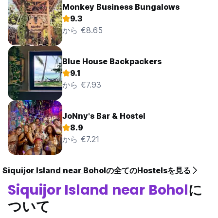
Monkey Business Bungalows
9.3
から €8.65
Blue House Backpackers
9.1
から €7.93
JoNny's Bar & Hostel
8.9
から €7.21
Siquijor Island near Boholの全てのHostelsを見る
Siquijor Island near Bohol
に
ついて