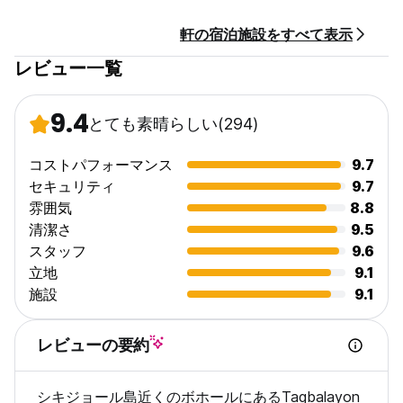
受付時間：08:00～22:00
到着時に現金でお支払いください。
軒の宿泊施設をすべて表示
パーティー/イベントは禁止されています。
追加料金は合計費用に自動的に計算されないため、滞在中に別途
レビュー一覧
お支払いいただく必要があります。
リクエストに応じてエキストラベッド: 1 名あたり 1 泊あたり ₱
200
9.4
とても素晴らしい
(294)
税金が含まれています。
朝食は含まれておりません。
門限はありません。
コストパフォーマンス
9.7
ただし、お子様に優しいですが、親または保護者の同意がない限
セキュリティ
9.7
り、未成年者はドミトリールームに入ることができません。
雰囲気
8.8
この施設では 18 歳以上のお子様は大人とみなされます。
清潔さ
9.5
禁煙。
スタッフ
9.6
ペットは禁止。 (Auto-translated from original language)
立地
9.1
施設
9.1
レビューの要約
シキジョール島近くのボホールにあるTagbalayon