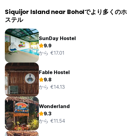
Siquijor Island near Boholでより多くのホ
ステル
SunDay Hostel
9.9
から €17.01
Fable Hostel
9.8
から €14.13
Wonderland
9.3
から €11.54