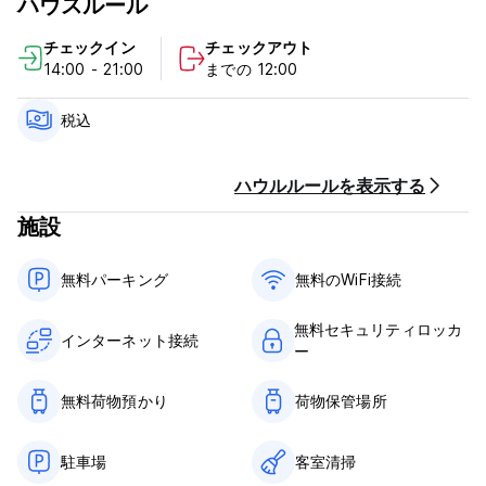
ハウスルール
Tagbalayon の目標は、お客様に第二の家のように感じていただ
チェックイン
チェックアウト
くことです。そのため、お客様が到着時にお楽しみいただけるよ
14:00 - 21:00
までの 12:00
う、お手頃な価格で港でのお迎えと無料のウェルカムドリンクを
提供しています。島でのより良い体験のために、24 時間あたり
300 ペソでスクーターをレンタルすることもできます。レンタル
税込
の際は必ず運転免許証をご持参ください。それに加えて、シキホ
ール島の体験を非常にお手頃な価格で最大限に楽しんでいただけ
るよう、フィリピン料理を提供するレストランをご用意しており
ハウルルールを表示する
ます。ベジタリアン料理もご用意しております。私たちの場所は
施設
ココ グローブ リゾートの向かいにあるので、美しいアポ島への
日帰り旅行の予約を簡単にお手伝いできます。ぜひ当レストラン
CARENDERIA DE SEANLHYAN (ココ グローブ リゾートのゲート
無料パーキング
無料のWiFi接続
1 の向かい) までお立ち寄りください。ホステルからわずか数メ
ートルの距離にあります。
無料セキュリティロッカ
インターネット接続
ー
規約とポリシー:
キャンセルポリシー：ご到着の1日前まで。キャンセルが遅れた場
合、またはノーショーの場合は、滞在の最初の1泊分の料金が課金
無料荷物預かり
荷物保管場所
されます。
チェックインは13:00～14:00までとなります。
駐車場
客室清掃
チェックアウトは11:00～12:00です。