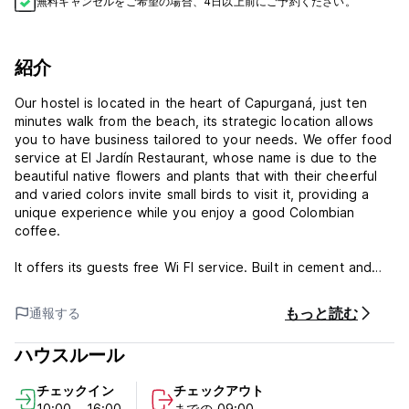
無料キャンセルをご希望の場合、4日以上前にご予約ください。
紹介
Our hostel is located in the heart of Capurganá, just ten
minutes walk from the beach, its strategic location allows
you to have business tailored to your needs. We offer food
service at El Jardín Restaurant, whose name is due to the
beautiful native flowers and plants that with their cheerful
and varied colors invite small birds to visit it, providing a
unique experience while you enjoy a good Colombian
coffee.
It offers its guests free Wi FI service. Built in cement and
wood, keeping the style of the region, it has the capacity
to accommodate from couples to groups of families/friends
もっと読む
通報する
of up to six (6) people, all rooms have private bathrooms,
large windows protected with angeo and fan, which that
ハウスルール
guarantees freshness inside them.
チェックイン
チェックアウト
Hostal Capurgana Policy and Condition:
10:00 - 16:00
までの 09:00