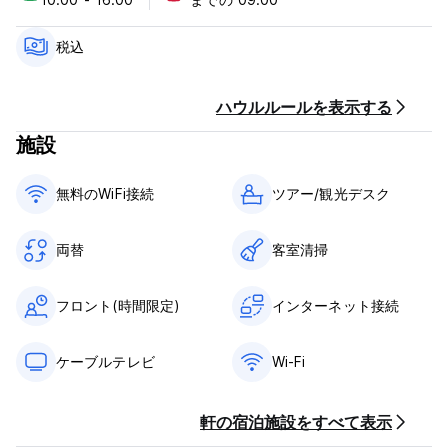
Cancellation Policy: 3 days before arrival.In case of a late
cancellation or No Show, you will be charged the first night
税込
of your stay.
Check in from 10.00 to 16.00
ハウルルールを表示する
Check out before 09.00
施設
Payment upon arrival by cash, credit and debit cards (All
payments with debit or credit card at the hostel, have an
無料のWiFi接続
ツアー/観光デスク
additional cost of 8% for bank charges)
Taxes included
Breakfast is included
両替
客室清掃
General:
Reception from 08.30 to 14.30
フロント(時間限定)
インターネット接続
No curfew
No special conditions
ケーブルテレビ
Wi-Fi
軒の宿泊施設をすべて表示