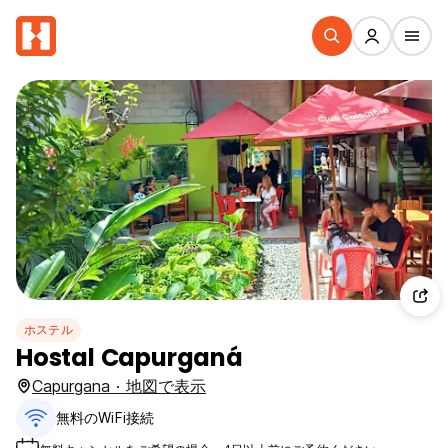
ホステル
Hostal Capurganá
Capurgana · 地図で表示
無料のWiFi接続