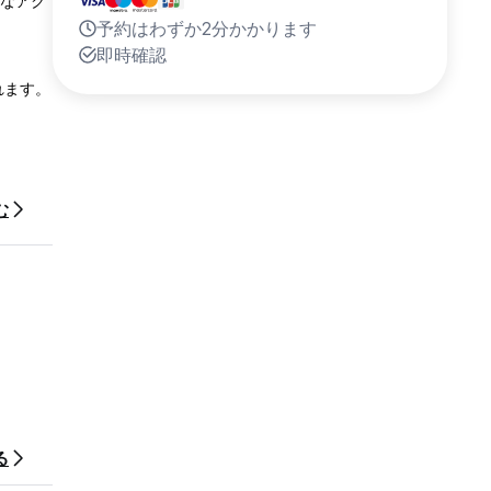
まなアク
予約はわずか2分かかります
即時確認
れます。
む
る