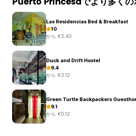
Puerto Princesaでより多
Las Residencias Bed & Breakfast
10
から €5.40
Duck and Drift Hostel
9.4
から €3.12
Green Turtle Backpackers Guestho
9.1
から €0.12