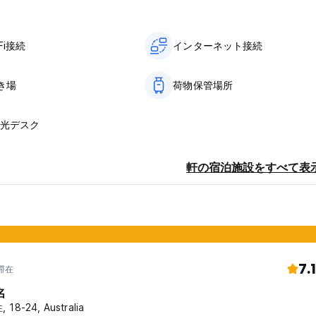
Fi接続
インターネット接続
き場
荷物保管場所
観光デスク
軒の宿泊施設をすべて表
7.1
年滞在
名
 18-24, Australia