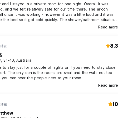
 and I stayed in a private room for one night. Overall it was
nd, and we felt relatively safe for our time there. The aircon
l once it was working - however it was a little loud and it was
e the bed so it got cold quickly. The shower/bathroom situation
amped - but overall it was fine for one night. There’s no social
Read more
 but it was okay for us for just one night. The staff though,
mely helpful.
8.3
年滞在
名
 31-40, Australia
e to stay just for a couple of nights or if you need to stay close
port. The only con is the rooms are small and the walls not too
d you can hear the people next to your room.
Read more
10
年滞在
tthew