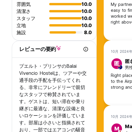
雰囲気
10.0
My partner
easy to fi
清潔さ
10.0
worked wel
スタッフ
10.0
right abov
立地
10.0
is very cr
施設
8.0
atmosphere
were extre
レビューの要約
10月 2024
匿
匿
プエルト・プリンサのBalai
男性,
Vivencio Hostelは、ツアーや交
Right plac
通手段の手配を手伝ってくれ
to the Air
る、非常にフレンドリーで親切
strong an
なスタッフで称賛されていま
す。ゲストは、短い滞在や乗り
継ぎに最適な、清潔な設備と良
いロケーションを評価していま
10月 2024
す。部屋は小さいと指摘されて
Ma
M
おり、一部ではエアコンの騒音