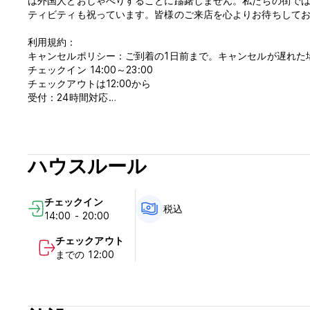
は外国人とおしゃべりすることに躊躇しません。私たちの街では
ティビティも祝っています。皆様のご来店を心よりお待ちして
利用規約：
キャンセルポリシー：ご到着の1日前まで。キャンセルが遅れた
チェックイン 14:00～23:00
チェックアウトは12:00から
受付：24時間対応
到着時に現金でお支払いください。
税金が含まれています。
朝食は含まれておりません。
門限はありません。
ハウスルール
禁煙。
ペット不可
施設内の裸足ゾーンには、靴やスリッパを入れるためのネイテ
チェックイン
税込
14:00 - 20:00
朝食は追加料金で提供されます。
チェックアウト
ランドリー（有料）
までの 12:00
(Auto-translated from original language)