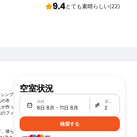
9.4
とても素晴らしい
(22)
空室状況
、シンプ
元の市
日付
宿泊人数
人が作っ
元のフィ
検索する
す。彼ら