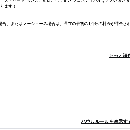
、ストリート ダンス、植樹、バラヨン フェスティバルなどのさまざ
おります！
場合、またはノーショーの場合は、滞在の最初の1泊分の料金が課金さ
もっと読
ィブバスケットをご用意しています
ハウルルールを表示す