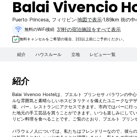
Balai Vivencio H
Puerto Princesa
,
フィリピン
地図で表示
1.89km 街の
31軒の宿泊施設をすべて表示
無料のWiFi接続
無料キャンセルをご希望の場合、2日以上前にご予約ください。
紹介
ハウスルール
立地
レビュー一覧
紹介
Balai Vivencio Hostelは、プエルト プリンセサ 
ルな雰囲気と素晴らしいホスピタリティを備えたユニークなデ
場、バー、レストランにアクセスできます。市内ではバーに行
た地元の手工芸品を買うことができます。いつも楽しみにして
リピン料理を食べることです。ご覧のとおり、プエルト プリン
パラウェノ人については、私たちはフレンドリーなので、彼ら