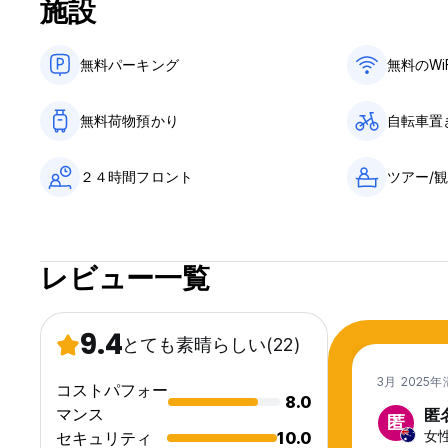
施設
無料パーキング
無料のWi
無料荷物預かり
自転車置
２４時間フロント
ツアー/
レビュー一覧
9.4
とても素晴らしい
(22)
3月 2025
コストパフォー
8.0
マンス
匿
匿
女性,
セキュリティ
10.0