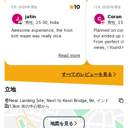
10
5月 2026年滞在
11月 2025年滞在
jatin
Coran
J
C
男性, 25-30, India
男性, 25-30
Awesome experience, the host
Planned on comin
kriti maam was really nice
but ended up sta
From perfect clim
views, I found Ho
the best hostel in
Read more
Hosteller and Tri
All three of the h
kind and courteo
すべてのレビューを見る
manager is very 
people together 
experiences for a
立地
There's loads of 
the area (Paraglid
Near Landing Site, Next to Keori Bridge, Bir, インド
springs, monasteri
1.3km 街の中心部から
good for nice mot
地図を見る