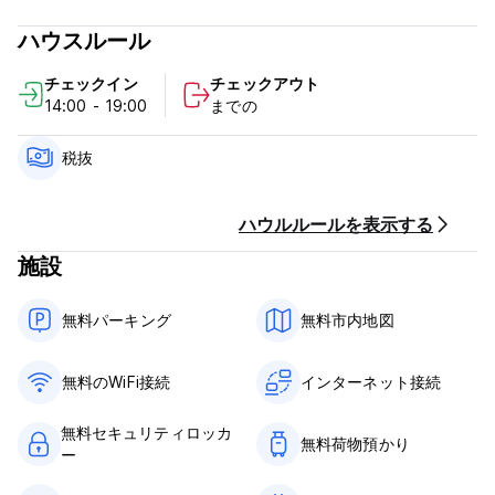
人や雰囲気ではなく、設備に基づいてホステルを評価する場合
は、私たちを選ばないでください。
ハウスルール
*素晴らしい雰囲気と雰囲気
チェックイン
チェックアウト
14:00 - 19:00
までの
*清潔さは私たちにとって非常に重要です
*川の流れと山の景色を望む屋外席
税抜
※場合によってはバーベキューやたき火も行います
ハウルルールを表示する
*ボードゲーム（Guess Who?、Monopolyなど）と日常活動
施設
※全館Wi-Fi完備
無料パーキング
無料市内地図
*ミュージシャンの友人のためのギター
*すべての基本的な設備を備えた共用キッチン
無料のWiFi接続
インターネット接続
*ロッカー - バックパックの中にあるものをすべて保護します
無料セキュリティロッカ
無料荷物預かり
ー
*パラグライダー、ヨガ、キャンプ