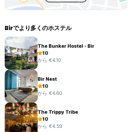
Birでより多くのホステル
The Bunker Hostel - Bir
10
から €4.10
Bir Nest
10
から €4.60
The Trippy Tribe
10
から €4.59