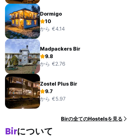
Dormigo
10
から €4.14
Madpackers Bir
9.8
から €2.76
Zostel Plus Bir
9.7
から €5.97
Birの全てのHostelsを見る
Bir
について