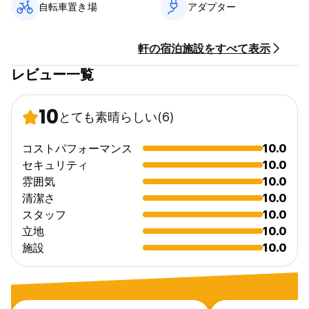
自転車置き場
アダプター
ビルでの滞在は、笑いとアクティビティ、リラックスして自分自
身を発見する時間の両方で満たされ、決して忘れられないものに
なるはずです。私たちは強いコミュニティ精神を信じており、ホ
軒の宿泊施設をすべて表示
ステルはお客様のご滞在を本当に素晴らしいものにするための設
備を提供しています。裏庭でキャンプファイヤーをしたり、オー
レビュー一覧
プンキッチンで世界中の料理を作ったり、読書用の本をたくさん
用意したり、ゲームやその他のアクティビティを楽しんだりでき
ます。
10
とても素晴らしい
(6)
私たちと一緒にインドで迷った。
コストパフォーマンス
10.0
注: 12 月 22 日から 1 月 2 日はフェスティバルのシーズンのた
セキュリティ
10.0
め、ビールのピーク期間です。この期間中、ご予約を確保するた
雰囲気
10.0
めにデポジットを徴収させていただきます。
清潔さ
10.0
スタッフ
10.0
個室テント カテゴリは、庭に設置されるキャンプ用テントで、バ
スルームは共用です。プライベートルームと混同しないでくださ
立地
10.0
い。
施設
10.0
(Auto-translated from original language)